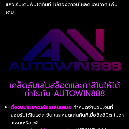
แล้วเริ่มเดิมพันได้ทันที ไม่ต้องดาวน์โหลดแอปใดๆ เพิ่ม
เติม
เคล็ดลับเล่นสล็อตและคาสิโนให้ได้
กำไรกับ AUTOWIN888
ตั้งงบประมาณก่อนเล่นเสมอ
กำหนดจำนวนเงินที่
ยอมรับได้ในแต่ละวัน และหยุดเล่นทันทีเมื่อถึงลิมิต ไม่ว่า
จะชนะหรือแพ้