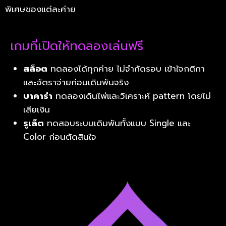
พิเศษของแต่ละค่าย
เกมที่เปิดให้ทดลองเล่นฟรี
สล็อต
ทดลองได้ทุกค่าย ไม่จำกัดรอบ เข้าใจกติกา
และอัตราจ่ายก่อนเดิมพันจริง
บาคาร่า
ทดลองเดินไพ่และวิเคราะห์ pattern โดยไม่
เสียเงิน
รูเล็ต
ทดสอบระบบเดิมพันทั้งแบบ Single และ
Color ก่อนตัดสินใจ