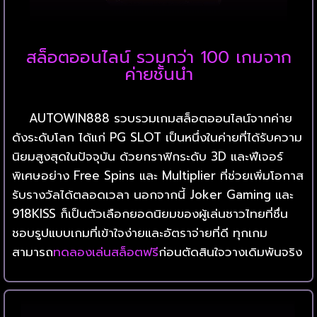
สล็อตออนไลน์ รวมกว่า 100 เกมจาก
ค่ายชั้นนำ
AUTOWIN888 รวบรวมเกมสล็อตออนไลน์จากค่าย
ดังระดับโลก ได้แก่ PG SLOT เป็นหนึ่งในค่ายที่ได้รับความ
นิยมสูงสุดในปัจจุบัน ด้วยกราฟิกระดับ 3D และฟีเจอร์
พิเศษอย่าง Free Spins และ Multiplier ที่ช่วยเพิ่มโอกาส
รับรางวัลได้ตลอดเวลา นอกจากนี้ Joker Gaming และ
918KISS ก็เป็นตัวเลือกยอดนิยมของผู้เล่นชาวไทยที่ชื่น
ชอบรูปแบบเกมที่เข้าใจง่ายและอัตราจ่ายที่ดี ทุกเกม
สามารถ
ทดลองเล่นสล็อตฟรี
ก่อนตัดสินใจวางเดิมพันจริง