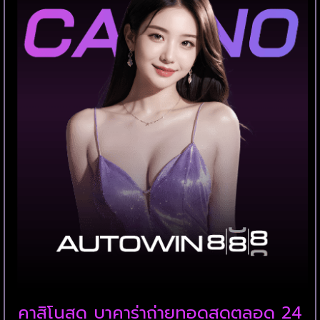
คาสิโนสด บาคาร่าถ่ายทอดสดตลอด 24