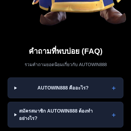
คำถามที่พบบ่อย (FAQ)
รวมคำถามยอดนิยมเกี่ยวกับ AUTOWIN888
＋
AUTOWIN888 คืออะไร?
สมัครสมาชิก AUTOWIN888 ต้องทำ
＋
อย่างไร?