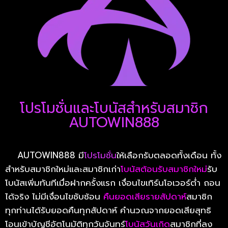
โปรโมชั่นและโบนัสสำหรับสมาชิก
AUTOWIN888
AUTOWIN888 มี
โปรโมชั่น
ให้เลือกรับตลอดทั้งเดือน ทั้ง
สำหรับสมาชิกใหม่และสมาชิกเก่า
โบนัสต้อนรับสมาชิกใหม่
รับ
โบนัสเพิ่มทันทีเมื่อฝากครั้งแรก เงื่อนไขเทิร์นโอเวอร์ต่ำ ถอน
ได้จริง ไม่มีเงื่อนไขซับซ้อน
คืนยอดเสียรายสัปดาห์
สมาชิก
ทุกท่านได้รับยอดคืนทุกสัปดาห์ คำนวณจากยอดเสียสุทธิ
โอนเข้าบัญชีอัตโนมัติทุกวันจันทร์
โบนัสวันเกิด
สมาชิกที่ลง