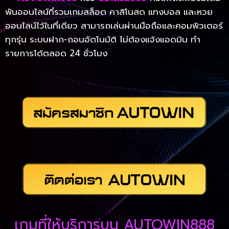
พันออนไลน์ที่รวมเกมสล็อต คาสิโนสด แทงบอล และหวย
ออนไลน์ไว้ในที่เดียว สามารถเล่นผ่านมือถือและคอมพิวเตอร์
ทุกรุ่น ระบบฝาก-ถอนอัตโนมัติ ไม่ต้องแจ้งแอดมิน ทำ
รายการได้ตลอด 24 ชั่วโมง
เกมที่ให้บริการบน AUTOWIN888