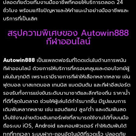
ปลอดภัยด้วยทีมงานมืออาชีพที่คอยให้บริการตลอด 24
ชั่วโมง พร้อมแก้ไขปัญหาและให้คำแนะนำอย่างมืออาชีพและ
บริการที่เป็นเลิศ
สรุปความพิเศษของ Autowin888
กีฬาออนไลน์
Autowin888
เป็นแพลตฟอร์มที่โดดเด่นในด้านการพนัน
กีฬาออนไลน์ ด้วยการให้บริการที่ครอบคลุมและตอบโจทย์ผู้
เล่นในทุกมิติ เพราะเรามีรายการกีฬาให้เลือกหลากหลาย เช่น
ฟุตบอล บาสเกตบอล เทนนิส แบดมินตัน และกีฬาอีสปอร์ต
รองรับทั้งการแข่งขันระดับนานาชาติและลีกท้องถิ่น ราคาน้ำ
ที่ดีที่สุดในตลาด ช่วยให้ผู้เล่นได้กำไรมากขึ้น มีรูปแบบการ
เดิมพันหลากหลาย เช่น แฮนดิแคป สูง/ต่ำ และเดิมพันสด
เว็บใช้งานง่ายด้วยอินเทอร์เฟซที่สามารถใช้งานได้ทั้งบนมือ
ถือระบบ iOS, Android และคอมพิวเตอร์ ทำให้เดิมพันได้
ทุกที่ทุกเวลา ระบบฝาก-ถอนอัตโนมัติที่รวดเร็ว ปลอดภัย