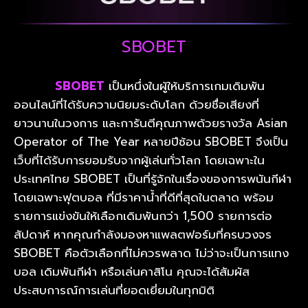
SBOBET
SBOBET
เป็นหนึ่งในผู้ให้บริการเกมเดิมพัน
ออนไลน์ที่ได้รับความนิยมระดับโลก ด้วยชื่อเสียงที่
ยาวนานในวงการ และการันตีคุณภาพด้วยรางวัล Asian
Operator of The Year หลายปีซ้อน SBOBET จึงเป็น
เว็บที่ได้รับการยอมรับจากผู้เล่นทั่วโลก โดยเฉพาะใน
ประเทศไทย SBOBET เป็นที่รู้จักในเรื่องของการพนันกีฬา
โดยเฉพาะฟุตบอล ที่มีราคาน้ำที่ดีที่สุดในตลาด พร้อม
รายการแข่งขันให้เลือกเดิมพันกว่า 1,500 รายการต่อ
สัปดาห์ หากคุณกำลังมองหาแพลตฟอร์มที่ครบวงจร
SBOBET คือตัวเลือกที่ไม่ควรพลาด ไม่ว่าจะเป็นการแทง
บอล เดิมพันกีฬา หรือเล่นคาสิโน คุณจะได้สัมผัส
ประสบการณ์การเล่นที่ยอดเยี่ยมในทุกมิติ