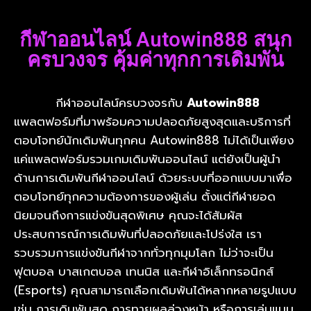
กีฬาออนไลน์ Autowin888 สนุก
ครบวงจร คุ้มค่าทุกการเดิมพัน
กีฬาออนไลน์ครบวงจรกับ
Autowin888
แพลตฟอร์มที่มาพร้อมความปลอดภัยสูงสุดและบริการที่
ตอบโจทย์นักเดิมพันทุกคน Autowin888 ไม่ได้เป็นเพียง
แค่แพลตฟอร์มรวมเกมเดิมพันออนไลน์ แต่ยังเป็นผู้นำ
ด้านการเดิมพันกีฬาออนไลน์ ด้วยระบบที่ออกแบบมาเพื่อ
ตอบโจทย์ทุกความต้องการของผู้เล่น ตั้งแต่กีฬายอด
นิยมจนถึงการแข่งขันสุดพิเศษ คุณจะได้สัมผัส
ประสบการณ์การเดิมพันที่ปลอดภัยและโปร่งใส เรา
รวบรวมการแข่งขันกีฬาจากทั่วทุกมุมโลก ไม่ว่าจะเป็น
ฟุตบอล บาสเกตบอล เทนนิส และกีฬาอิเล็กทรอนิกส์
(Esports) คุณสามารถเลือกเดิมพันได้หลากหลายรูปแบบ
เช่น การเดิมพันสด การทายผลล่วงหน้า หรือการเล่นแบบ