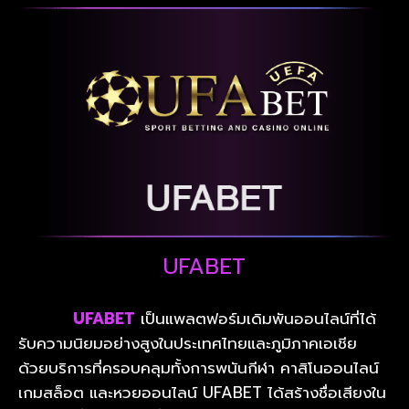
UFABET
UFABET
เป็นแพลตฟอร์มเดิมพันออนไลน์ที่ได้
รับความนิยมอย่างสูงในประเทศไทยและภูมิภาคเอเชีย
ด้วยบริการที่ครอบคลุมทั้งการพนันกีฬา คาสิโนออนไลน์
เกมสล็อต และหวยออนไลน์ UFABET ได้สร้างชื่อเสียงใน