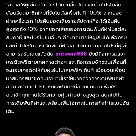
โอกาสให้ผู้เล่นคว้ากำไรได้มากขึ้น ไม่ว่าจะเป็นโปรโมชั่น
ต้อนรับสมาชิกใหม่ที่รับโบนัสเพิ่มทันที 100% จากยอด
ฝากครั้งแรก โปรคืนยอดเสียรายสัปดาห์ที่จะได้เงินคืน
สูงสุดถึง 10% จากยอดเสียของการเดิมพันกีฬาในแต่ละ
สัปดาห์ และโปรโมชั่นอื่นๆ อีกมากมายให้ผู้เล่นได้เลือกรับ
และนำไปใช้ในการเดิมพันกีฬาออนไลน์ นอกจากโปรที่ผู้เล่น
สามารถรับเองแล้วนั้น
autowin888
ยังมีกิจกกรมแจก
เครดิตฟรีตามเทศกาลต่างๆ และกิจกรรมชักชวนเพื่อนที่
จะมอบเครดิตให้กับผู้เล่นไปเลยฟรีๆ ทันที เมื่อชวนเพื่อน
มาสมัครสมาชิกกับเรา ที่นี่เราให้มากกว่าการเดิมพันกีฬา
ออนไลน์ด้วยโปรโมชั่นและโบนัสที่ออกแบบมาเพื่อให้
สมาชิกทุกท่านได้รับความคุ้มค่าอย่างสูงสุด สนุกไปกับ
การเดิมพันกีฬาและพร้อมเพิ่มโอกาสในการทำกำไรแบบจัด
เต็ม