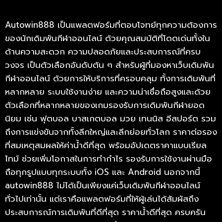
Autowin888 เป็นแพลตฟอร์มที่ตอบโจทย์ทุกความต้องการ
ของนักเดิมพันกีฬาออนไลน์ ด้วยคุณสมบัติที่โดดเด่นทั้งใน
ด้านความสะดวก ความปลอดภัยและประสบการณ์ที่ครบ
วงจร เป็นตัวเลือกอันดับต้น ๆ สำหรับผู้ที่มองหาเว็บเดิมพัน
กีฬาออนไลน์ ด้วยการให้บริการที่ครอบคลุม ทั้งการเดิมพันที่
หลากหลาย ระบบใช้งานง่าย และความน่าเชื่อถือสูงและด้วย
ตัวเลือกที่หลากหลายของเกมรองรับการเดิมพันกีฬายอด
นิยม เช่น ฟุตบอล บาสเกตบอล มวย เทนนิส อีสปอร์ต รวม
ถึงการแข่งขันจากทั้งลีกใหญ่และลีกย่อยทั่วโลก ราคาต่อรอง
ที่สมเหตุสมผลให้ค่าน้ำดีที่สุด พร้อมอัปเดตราคาแบบเรียล
ไทม์ ช่วยเพิ่มโอกาสในการทำกำไร รองรับการใช้งานผ่านมือ
ถือทุกรูปแบบทุกระบบทั้ง iOS และ Android นอกจากนี้
autowin888 ไม่ได้เป็นเพียงแค่เว็บเดิมพันกีฬาออนไลน์
ทั่วไปเท่านั้น แต่เราคือแพลตฟอร์มที่ให้ผู้เล่นได้สัมผัสถึง
ประสบการณ์การเดิมพันที่ดีที่สุด ราคาน้ำดีที่สุด ครบครัน