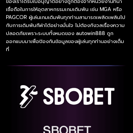
ของเราได้รับใบอนุญาตอย่างถูกต้องจากหน่วยงานที่น่า
เชื่อถือในการให้อุตสาหกรรมเกมเดิมพัน เช่น MGA หรือ
PAGCOR ผู้เล่นเกมเดิมพันทุกท่านสามารถเพลิดเพลินไป
กับการเดิมพันกีฬาได้อย่างมั่นใจ ไม่ต้องกังวลเรื่องความ
ปลอดภัยเพราะระบบทั้งหมดของ autowin888 ถูก
ออกแบบมาเพื่อป้องกันข้อมูลของผู้เล่นทุกท่านอย่างเต็ม
ที่