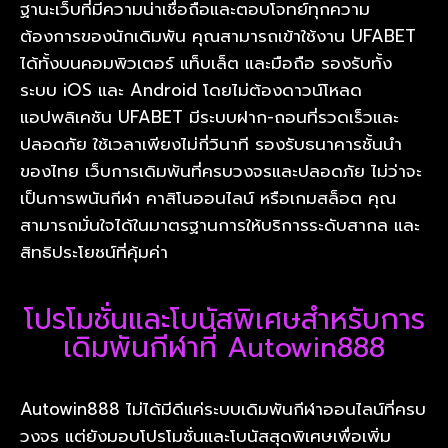
ฐานะเว็บที่มีความน่าเชื่อถือและตอบโจทย์ทุกความ
ต้องการของนักเดิมพัน คุณสามารถเข้าใช้งาน UFABET
ได้ทั้งบนคอมพิวเตอร์ แท็บเล็ต และมือถือ รองรับทั้ง
ระบบ iOS และ Android โดยไม่ต้องดาวน์โหลด
แอปพลิเคชัน UFABET มีระบบฝาก-ถอนที่รวดเร็วและ
ปลอดภัย ใช้เวลาเพียงไม่กี่วินาที รองรับธนาคารชั้นนำ
ของไทย เว็บการเดิมพันที่ครบวงจรและปลอดภัย ไม่ว่าจะ
เป็นการพนันกีฬา คาสิโนออนไลน์ หรือเกมสล็อต คุณ
สามารถมั่นใจได้ในมาตรฐานการให้บริการระดับสากล และ
สิทธิประโยชน์ที่คุ้มค่า
โปรโมชั่นและโบนัสพิเศษสำหรับการ
เดิมพันกีฬาที่ Autowin888
Autowin888 ไม่ได้มีดีแค่ระบบเดิมพันกีฬาออนไลน์ที่ครบ
วงจร แต่ยังมอบโปรโมชั่นและโบนัสสุดพิเศษเพื่อเพิ่ม