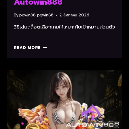
Autowin888
By
pgwin88 pgwin88
2 สิงหาคม 2026
วิธีเล่นสล็อตเลือกเกมให้เหมาะกับเป้าหมายส่วนตัว
…
วิธี
READ MORE
เล่น
สล็อต
เลือก
เกม
ให้
เหมาะ
กับ
เป้า
หมาย
ส่วน
ตัว
–
AUTOWIN888