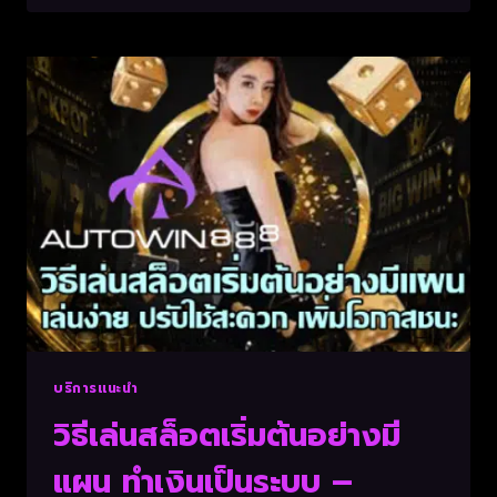
สล็อต
บริหาร
เงิน
แบบ
ง่าย
มือ
ใหม่
บริหาร
ได้
–
AUTOWIN888
บริการแนะนำ
วิธีเล่นสล็อตเริ่มต้นอย่างมี
แผน ทำเงินเป็นระบบ –