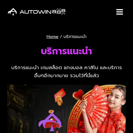
Skip
to
content
Home
/
บริการแนะนำ
บริการแนะนำ
บริการแนะนำ เกมสล็อต แทงบอล คาสิโน และบริการ
อื่นๆอีกมากมาย รวมไว้ที่นี่แล้ว