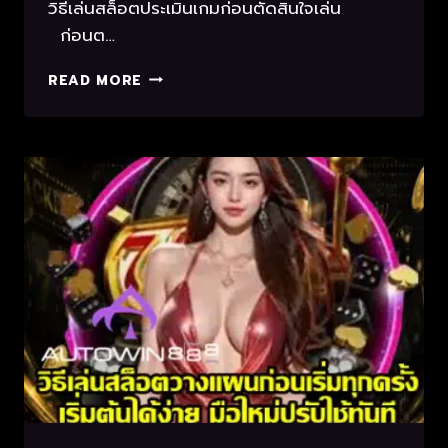
วิธีเล่นสล็อตประเมินเกมก่อนตัดสินใจเล่น
ก่อนต…
วิธี
READ MORE
เล่น
สล็อต
ประเมิน
เกม
ก่อน
ตัดสิน
ใจ
เล่น
ล่าสุด
–
AUTOWIN888