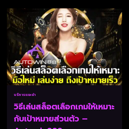
เตรียม
ตัว
ก่อน
เริ่ม
ทุก
ครั้ง
–
AUTOWIN888
บริการแนะนำ
วิธีเล่นสล็อตเลือกเกมให้เหมาะ
กับเป้าหมายส่วนตัว –