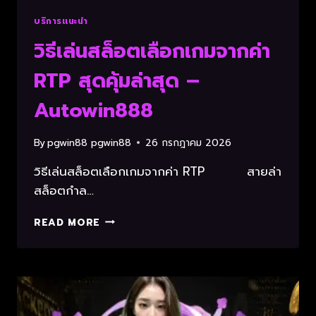
บริการแนะนำ
วิธีเล่นสล็อตเลือกเกมจากค่า
RTP สุดคุ้มล่าสุด –
Autowin888
By
pgwin88 pgwin88
26 กรกฎาคม 2026
วิธีเล่นสล็อตเลือกเกมจากค่า RTP สายล่า
สล็อตกำล…
วิธี
READ MORE
เล่น
สล็อต
เลือก
เกม
จาก
ค่า