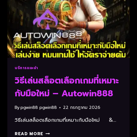
ทำ
เงิน
ง่าย
–
AUTOWIN888
บริการแนะนำ
วิธีเล่นสล็อตเลือกเกมที่เหมาะ
กับมือใหม่ – Autowin888
By
pgwin88 pgwin88
22 กรกฎาคม 2026
วิธีเล่นสล็อตเลือกเกมที่เหมาะกับมือใหม่ &…
วิธี
READ MORE