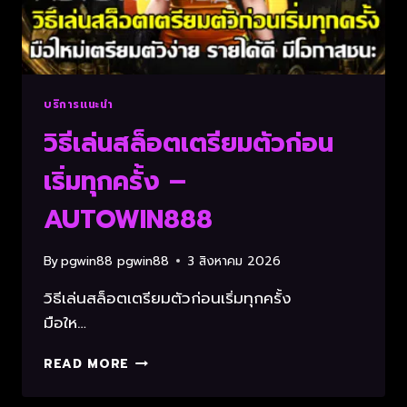
AUTOWIN888
บริการแนะนำ
วิธีเล่นสล็อตเตรียมตัวก่อน
เริ่มทุกครั้ง –
AUTOWIN888
By
pgwin88 pgwin88
3 สิงหาคม 2026
วิธีเล่นสล็อตเตรียมตัวก่อนเริ่มทุกครั้ง
มือให…
วิธี
READ MORE
เล่น
สล็อต