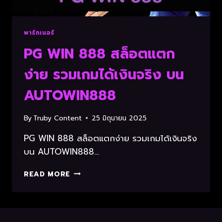
พาร์ทเนอร์
PG WIN 888 สล็อตแตก
ง่าย รวมเกมได้เงินจริง บน
AUTOWIN888
By
Truby Content
25 มิถุนายน 2025
PG WIN 888 สล็อตแตกง่าย รวมเกมได้เงินจริง
บน AUTOWIN888…
PG
READ MORE
WIN
888
สล็อต
แตก