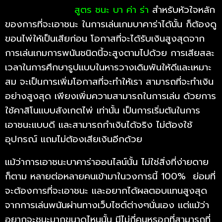
สูตร ชนะ บา ค่า ร่า
สำหรับ
หัวใจหลัก
ของการที่จะเอาชนะ ในการเล่นเกมบาคาร่าได้นั้น ก็ต้องดู
ขอนไพ่ให้เป็นเสียก่อน โอกาสที่จะได้รับเงินสูงสุดจาก
การเล่นเกมการพนันชนิดนี้จะสูงตามไปด้วย การเสียสละ
เวลาในการศึกษารูปแบบในหารวางเดิมพันให้ดีและเหมาะ
สม จะเป็นการเพิ่มโอกาสที่จะทำให้เรา สามารถที่จะทำเงิน
อย่างสูงสุด เพียงเพิ่มความสามารถในการเล่น ด้วยการ
ใช้คาสิโนแบบสังเกตไพ่ เท่านั้น เป็นการเริ่มต้นในการ
เอาชนะแบบดี และสามารถกำเงินได้จริง ไม่ต้องใช้
อุปกรณ์ แถมไม่ต้องเสียเงินอีกด้วย
แม้ว่าการเอาชนะบาคาร่าออนไลน์นั้น ไม่ใช่สิ่งที่ง่ายดาย
ก็ตาม หลายต่อหลายคนเข้ามาในวงการนี้ 100% ย่อมที่
จะต้องการที่จะเอาชนะ และอยากได้ผลตอบแทนสูงสุด
จากการเล่นพนันผ่านทางเว็บไซต์ต่างๆนั่นเอง แต่แม้ว่า
อยากจะชนะมากขนาดไหนนั้น มีไม่กี่คนหรอกที่สามารถที่