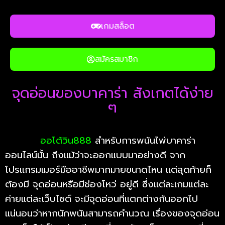
เกมสล็อต
สมัครสมาชิก
จุดอ่อนของบาคาร่า สังเกตได้ง่าย
ๆ
ออโต้วิน888
สำหรับการพนันไพ่บาคาร่า
ออนไลน์นั้น ถึง
แม้ว่าจะออกแบบมาอย่างดี จาก
โปรแกรมเมอร์มืออาชีพมากมายขนาดไหน แต่สุดท้ายก็
ต้องมี จุดอ่อนหรือมีช่องโหว่ อยู่ดี ซึ่งแต่ละเกมแต่ละ
ค่ายแต่ละเว็บไซต์ จะมีจุดอ่อนที่แตกต่างกันออกไป
แน่นอนว่าหากนักพนันสามารถคำนวณ เรื่องของจุดอ่อน