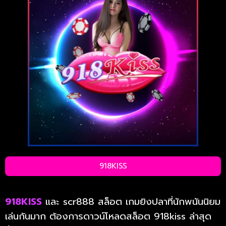
918KISS
918KISS
และ scr888 สล็อต เกมยิงปลาที่นักพนันนิยม
เล่นกันมาก ต้องการดาวน์โหลดสล็อต 918kiss ล่าสุด