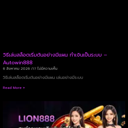
วิธีเล่นสล็อตเริ่มต้นอย่างมีแผน ทำเงินเป็นระบบ –
Autowin888
6 สิงหาคม 2026
ไม่มีความเห็น
วิธีเล่นสล็อตเริ่มต้นอย่างมีแผน เล่นอย่างมีระบบ
Read More »