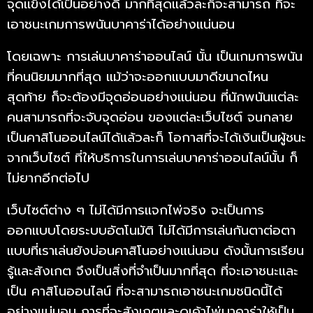
จุดแข็งได้เป็นอย่างดี มากที่สุดแล้วละก็จะสามารถ ที่จะ
เอาชนะเกมการพนันบาคาร่าได้อย่างแน่นอน
โดยเฉพาะ การเล่นบาคาร่าออนไลน์ นั้น เป็นเกมการพนัน
ที่คนนิยมมากที่สุด แม้ว่าจะออกแบบมาดีขนาดไหน
สุดท้าย ก็จะต้องมีจุดอ่อนอย่างแน่นอน ที่นักพนันแต่ละ
คนสามารถที่จะจับจุดอ่อน ของแต่ละเว็บไซต์ จนกลาย
เป็นคาสิโนออนไลน์ได้แล้วละก็ โอกาสที่จะได้เงินเป็นผู้ชนะ
จากเว็บไซต์ ที่ให้บริการในการเล่นบาคาร่าออนไลน์นั้น ก็
ไม่ยากอีกต่อไป
เว็บไซต์ต่าง ๆ ไม่ได้มีการแจกไพ่จริง จะเป็นการ
ออกแบบโดยระบบอัตโนมัติ ไม่ได้มีการเล่นกันตาต่อตา
แบบที่เราเล่นยังบ่อนคาสิโนอย่างแน่นอน ดังนั้นการเรียน
รู้และสังเกต จึงเป็นสิ่งที่จำเป็นมากที่สุด ที่จะเอาชนะและ
เป็น คาสิโนออนไลน์ ที่จะสามารถเอาชนะเกมชนิดนี้ได้
อย่างแน่นอน การที่จะสังเกตและดูเค้าไพ่บาคาร่าให้เป็น