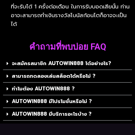
ที่จะรับได้ 1 ครั้งต่อเดือน ในการรับบอดเสียนั้น ท่าน
อาจะสามารถทำเงินรางวัลโบนัสก้อนโตก็อาจจะเป็น
ได้
คำถามที่พบบ่อย FAQ
จะสมัครสมาชิก AUTOWIN888 ได้อย่างไร?
สามารถทดลองเล่นสล็อตได้หรือไม่ ?
ทำไมต้อง AUTOWIN888 ?
AUTOWIN888 มีโปรโมชั่นหรือไม่ ?
AUTOWIN888 มีบริการอะไรบ้าง ?