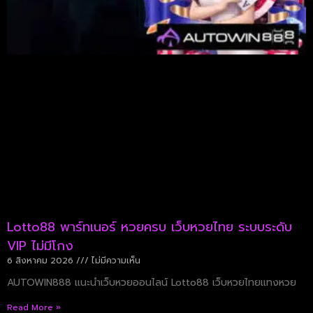
Lotto88 พาร์ทเนอร์ หวยครบ เว็บหวยไทย ระบบระดับ
VIP ไม่มีโกง
6 สิงหาคม 2026
ไม่มีความเห็น
AUTOWIN888 แนะนำเว็บหวยออนไลน์ Lotto88 เว็บหวยไทยแทงหวย
Read More »