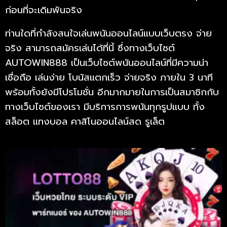
ก่อนที่จะเดิมพันจริง
ท่านใดที่กำลังสนใจเล่นพนันออนไลน์แบบเว็บตรง จ่าย
จริง สามารถสมัครเล่นได้ที่นี้ ซึ่งทางเว็บไซต์
AUTOWIN888 เป็นเว็บไซต์พนันออนไลน์ที่มีความน่า
เชื่อถือ เล่นง่าย โบนัสแตกเร็ว จ่ายจริง ภายใน 3 นาที
พร้อมทั้งยังมีโปรโมชั่น อีกมากมายในการเป็นสมาชิกกับ
ทางเว็บไซต์ของเรา มีบริการการพนันทุกรูปแบบ ทั้ง
สล็อต แทงบอล คาสิโนออนไลน์สด รูเล็ต