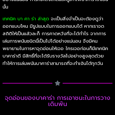
นั้น
เทคนิค บา คา ร่า ล่าสุด
จะเป็นสิ่งจำเป็นจะต้องดูว่า
ออกแบบไหน มีรูปแบบในการออกแบบได้ หากเราจด
สถิติให้เป็นแล้วละก็ การคาดหวังที่จะได้กำไร จากการ
เล่นการพนันชนิดนี้เป็นไปได้อย่างแน่นอน จึงมีคน
พยายามในการหาจุดอ่อนให้เจอ ใครเจอก่อนก็มีเทคนิค
บาคาร่าดี มีสิทธิ์ที่จะได้รับรางวัลไปอย่างสูงสุดด้วย
ทำให้การเล่นพนันบาคาร่าสามารถที่จะทำเงินได้ทุกวัน
จุดอ่อนของบาคาร่า การเอาชนะในการวาง
เดิมพัน