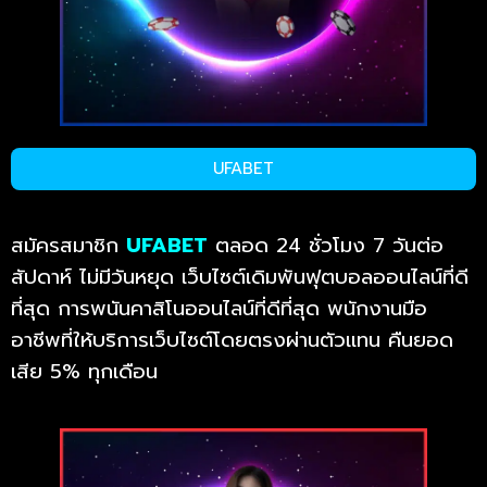
UFABET
สมัครสมาชิก
UFABET
ตลอด 24 ชั่วโมง 7 วันต่อ
สัปดาห์ ไม่มีวันหยุด เว็บไซต์เดิมพันฟุตบอลออนไลน์ที่ดี
ที่สุด การพนันคาสิโนออนไลน์ที่ดีที่สุด พนักงานมือ
อาชีพที่ให้บริการเว็บไซต์โดยตรงผ่านตัวแทน คืนยอด
เสีย 5% ทุกเดือน