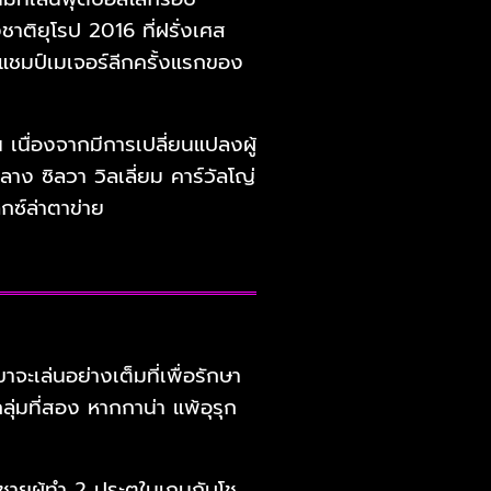
าติยุโรป 2016 ที่ฝรั่งเศส
าแชมป์เมเจอร์ลีกครั้งแรกของ
 เนื่องจากมีการเปลี่ยนแปลงผู้
าง ซิลวา วิลเลี่ยม คาร์วัลโญ่
กซ์ล่าตาข่าย
ะเล่นอย่างเต็มที่เพื่อรักษา
ลุ่มที่สอง หากกาน่า แพ้อุรุก
ละชายผู้ทำ 2 ประตูในเกมกับโช