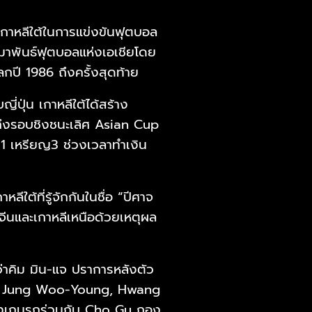
หลีใต้ในการแข่งขันฟุตบอล
สมาพันธ์ฟุตบอลแห่งเอเชียโดย
โลกปี 1986 ถึงครั้งสุดท้าย
่ปุ่น เกาหลีใต้ได้สร้าง
้าถึงรอบชิงชนะเลิศ Asian Cup
 1 เหรียญ3 ช่วงเวลาทำเงิน
ลีใต้ที่รู้จักกันในชื่อ “ปีศาจ
จีนและเกาหลีเหนือด้วยเหตุผล
่าคิม มิน-แจ ปราการหลังตัว
งคู่ Jung Woo-Young, Hwang
เกมรุกร่วมกับ Cho Gu กอง