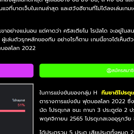
นแจที่บาดเจ็บในเกมล่าสุด และฮวังฮีชานที่ไม่ได้ลงเล่นเกมเ
าอย่างแน่นอน แต่คาดว่า คริสเตียโน โรนัลโด จะอยู่ในสนา
ผู้เล่นตัวรุกหลักของทีม
อย่างไรก็ตาม เกมนี้อาจได้เห็นตั
ฟุตบอลโลก 2022
สมัครสมาช
ในการแข่งขันของกลุ่ม H
ทีมชาติโปรตุ
ตารางการแข่งขัน ฟุตบอลโลก 2022 ซึ่ง
นัด โปรตุเกส ชนะ กานา 3 ประตูต่อ 2 ประตู
พฤศจิกายน 2565 โปรตุเกสเจออุรุกวัย 
ได้ประตูรวม 5 ประตู เสียประตูทั้งหมด 2 