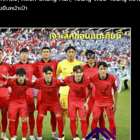
ืนหน้าเป้า