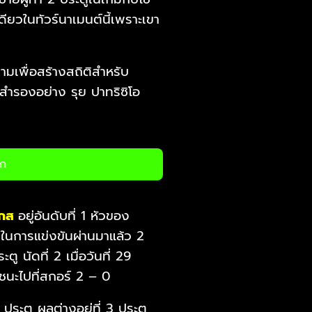
ดียวในทัวร์นาเมนต์นี้เพราะเขา
มเพื่อสร้างสถิติสำหรับ
วสำรองอย่าง รุย ปาทริซิโอ
ิก
เกส
อยู่อันดับที่ 1 หัวของ
ในการแข่งขันผ่านมาแล้ว 2
 นัดที่ 2 เมื่อวันที่ 29
ชนะไปที่สกอร์ 2 – 0
ประตู ผลต่างอยุ่ที่ 3 ประตู