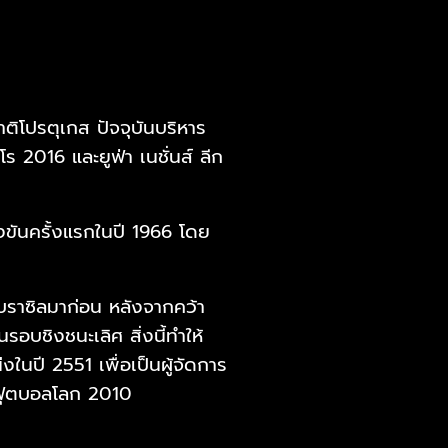
ิโปรตุเกส ปัจจุบันบริหาร
2016 และยูฟ่า เนชั่นส์ ลีก
ขันครั้งแรกในปี 1966 โดย
ีมบราซิลมาก่อน หลังจากคว้า
บชิงชนะเลิศ สิ่งนี้ทำให้
ในปี 2551 เพื่อเป็นผู้จัดการ
ิศฟุตบอลโลก 2010