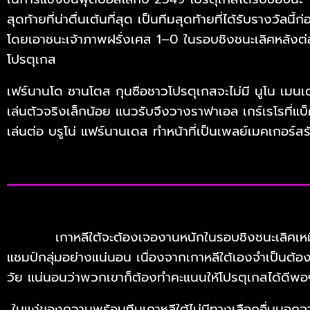
สุดท้ายที่น่าตื่นเต้นที่สุด เป็นทีมสุดท้ายที่ได้รับรางวัลนี
โดยเอาชนะเจ้าภาพฝรั่งเศส 1–0 ในรอบชิงชนะเลิศหลังต่อเ
โปรตุเกส
เฟร์นานโด ซานโตส กุนซือชาวโปรตุเกสจะไม่มี นูโน เมนเดส
เล่นตัวจริงเล็กน้อย แนวรับจึงวางราฟาเอล เกร์เรโรที่แบ็
เล่นต่อ บรูโน่ แฟร์นานเดส ทำหน้าที่เป็นเพลย์เมคเกอร์สร
เกาหลีใต้จะต้องเจองานหนักในรอบชิงชนะเลิศเหมื
แชมป์กลุ่มอย่างแน่นอน
เนื่องจากเกาหลีใต้เองจำเป็นต้องเ
วัย แน่นอนว่าพวกเขาก็ต้องทำคะแนนให้โปรตุเกสได้ดีพอๆ ก
ในแง่ของความพร้อมทีมเกาหลีใต้ไม่มีทางเลือกอื่นนอกจากส่