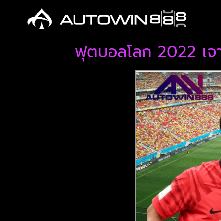
ฟุตบอลโลก 2022 เจาะล