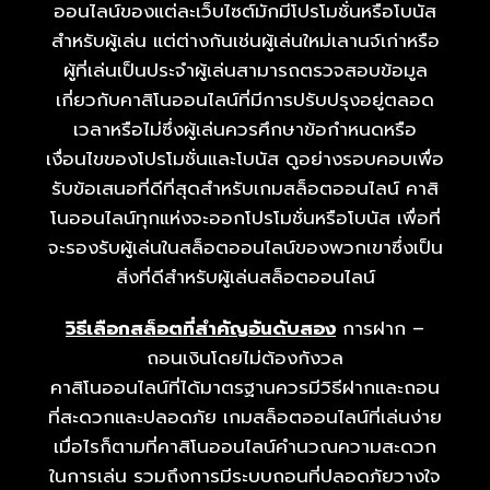
ออนไลน์ของแต่ละเว็บไซต์มักมีโปรโมชั่นหรือโบนัส
สำหรับผู้เล่น แต่ต่างกันเช่นผู้เล่นใหม่เลานจ์เก่าหรือ
ผู้ที่เล่นเป็นประจำผู้เล่นสามารถตรวจสอบข้อมูล
เกี่ยวกับคาสิโนออนไลน์ที่มีการปรับปรุงอยู่ตลอด
เวลาหรือไม่ซึ่งผู้เล่นควรศึกษาข้อกำหนดหรือ
เงื่อนไขของโปรโมชั่นและโบนัส ดูอย่างรอบคอบเพื่อ
รับข้อเสนอที่ดีที่สุดสำหรับเกมสล็อตออนไลน์ คาสิ
โนออนไลน์ทุกแห่งจะออกโปรโมชั่นหรือโบนัส เพื่อที่
จะรองรับผู้เล่นในสล็อตออนไลน์ของพวกเขาซึ่งเป็น
สิ่งที่ดีสำหรับผู้เล่นสล็อตออนไลน์
วิธีเลือกสล็อตที่สำคัญอันดับสอง
การฝาก –
ถอนเงินโดยไม่ต้องกังวล
คาสิโนออนไลน์ที่ได้มาตรฐานควรมีวิธีฝากและถอน
ที่สะดวกและปลอดภัย เกมสล็อตออนไลน์ที่เล่นง่าย
เมื่อไรก็ตามที่คาสิโนออนไลน์คำนวณความสะดวก
ในการเล่น รวมถึงการมีระบบถอนที่ปลอดภัยวางใจ