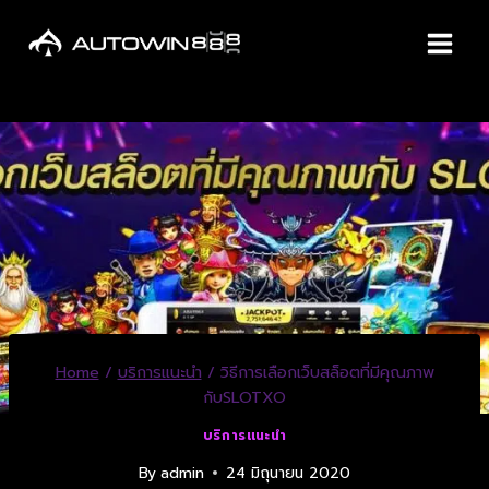
Home
/
บริการแนะนำ
/
วิธีการเลือกเว็บสล็อตที่มีคุณภาพ
กับSLOTXO
บริการแนะนำ
By
admin
24 มิถุนายน 2020