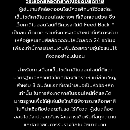
วิธีเลือกสล็อตที่สำคัญอันดับสุดท้าย
ผู้เล่นเกมส์สล็อตออนไลน์ควรศึกษารีวิวแต่ละ
เว็บไซต์คาสิโนออนไลน์ต่างๆ ที่เลือกเล่นด้วย ซึ่ง
เว็บคาสิโนออนไลน์ที่ดีควรจะไม่มี Feed Back ที่
เป็นลบเด็ดขาด รวมถึงควรจะมีเจ้าหน้าที่บริการช่วย
เหลือผู้เล่นเกมส์สล็อตออนไลน์ตลอด 24 ชั่วโมง
เพียงเท่านี้การเริ่มต้นเดิมพันด้วยความอุ่นใจแบบไร้
กังวลอย่างแน่นอน
สำหรับการเลือกเว็บไซต์คาสิโนออนไลน์ที่ดีและ
มาตรฐานมีหลายปัจจัยที่ต้องวิเคราะห์ แต่ส่วนใหญ่
สำหรับ 3 อันดับแรกที่เรานำเสนอเป็นหัวข้อหลัก
เท่านั้น ในการสังเกตคาสิโนออนไลน์ที่ดีและได้
มาตรฐานเพื่อให้ผู้เล่นมือใหม่ได้พิจารณาเลือกคาสิ
โนที่น่าเชื่อถือปลอดภัยและไร้กังวล ผู้เล่นสล็อต
ออนไลน์จะปลอดภัยพร้อมการเดิมพันที่สนุกสนาน
และโอกาสในการรับรางวัลโบนัสมากมาย