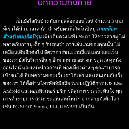
บทความทิ้งท้าย
เป็นยังไงกันบ้าง กับเกมสล็อตออนไลน์ จำนวน 3 เกม
ที่เราได้นำมาแนะนำ สำหรับคนที่เกิดในปีหมู
เกมสล็อต
สำหรับคนเกิดปีกุน
เพิ่มเติมดวง เสริมชะตา ให้ชาวสายมู ไม่
พลาดกับการมูเด็ด ๆ รับรองว่า การเล่นเกมของคุณนั้น ไม่
เหมือนเดิมอีกต่อไป อัตราการชนะเกมถี่แน่นอน และเว็บ
ของเรายังมีบริการอื่น ๆ อีกมากมาย อย่างการดูดวง ดูหนัง
ออนไลน์ และแนะนำสถานที่ ท่องเที่ยวต่าง ๆ คุณสามารถ
เข้าชมได้ ที่บทความของ เว็บเราได้เลย และเล่นเกมกับเว็บ
ของเรา ได้ทั้งผ่านโทรศัพท์มือถือ ระบบปฏิบัติการ IOS และ
Android และคอมพิวเตอร์ บริการดีสุภาพ รวดเร็วทันใจ ทุก
การทำรายการ สามารถเล่นเกมใหม่ ๆ จากค่ายดังทั่วโลก
เช่น PG SLOT, Slotxo, JILI, UFABET เป็นต้น