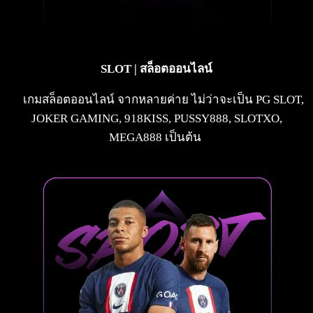
SLOT | สล็อตออนไลน์
เกมสล็อตออนไลน์ จากหลายค่าย ไม่ว่าจะเป็น PG SLOT,
JOKER GAMING, 918KISS, PUSSY888, SLOTXO,
MEGA888 เป็นต้น