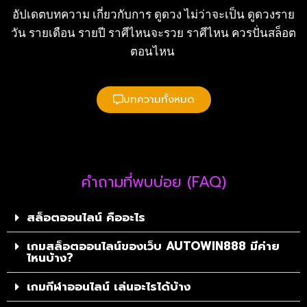
อัปเดตบทความ เกี่ยวกับการ ดูดวง ไม่ว่าจะเป็น ดูดวงราย
วัน รายเดือน รายปี ราศีไหนจะรวย ราศีไหน ควรปั่นสล็อต
ตอนไหน
บทความทั้งหมด
คำถามที่พบบ่อย (FAQ)
สล็อตออนไลน์ คืออะไร
เกมสล็อตออนไลน์ของเว็บ AUTOWIN888 มีค่าย
ไหนบ้าง?
เกมกีฬาออนไลน์ เล่นอะไรได้บ้าง