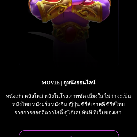
MOVIE | ดูหนังออนไลน์
หนังเก่า หนังใหม่ หนังในโรง ภาพชัด เสียงใส ไม่ว่าจะเป็น
หนังไทย หนังฝรั่ง หนังจีน ญี่ปุ่น ซีรี่ส์เกาหลี ซีรี่ส์ไทย
รายการยอดฮิตวาไรตี้ ดูได้เลยทันที ที่เว็บของเรา