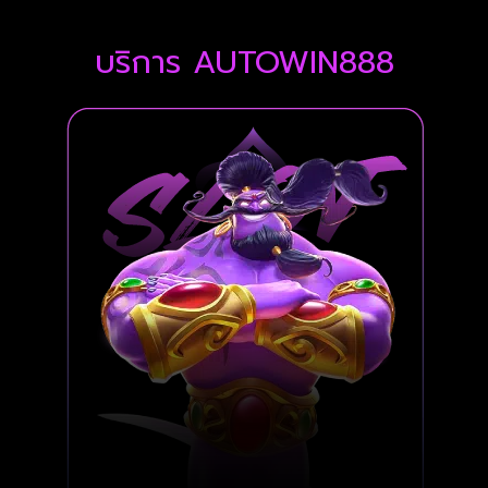
บริการ AUTOWIN888