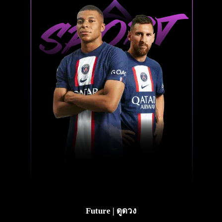
Future | ดูดวง