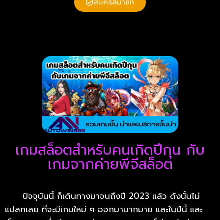
สมัครสมาชิก
เกมสล็อตสำหรับคนเกิดปีกุน กับ
เกมจากค่ายพีจีสล็อต
ปัจจุบันนี้ ก็เดินทางมาจนถึงปี 2023 แล้ว ดังนั้นไม่
แปลกเลย ที่จะมีเกมใหม่ ๆ ออกมามากมาย และในปีนี้ และ