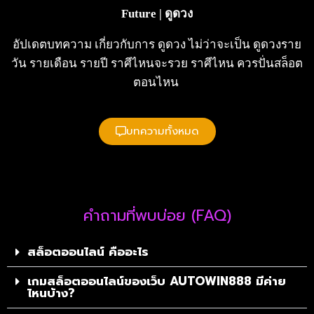
Future | ดูดวง
อัปเดตบทความ เกี่ยวกับการ ดูดวง ไม่ว่าจะเป็น ดูดวงราย
วัน รายเดือน รายปี ราศีไหนจะรวย ราศีไหน ควรปั่นสล็อต
ตอนไหน
บทความทั้งหมด
คำถามที่พบบ่อย (FAQ)
สล็อตออนไลน์ คืออะไร
เกมสล็อตออนไลน์ของเว็บ AUTOWIN888 มีค่าย
ไหนบ้าง?