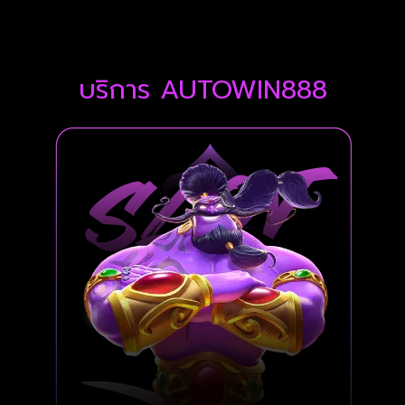
บริการ AUTOWIN888