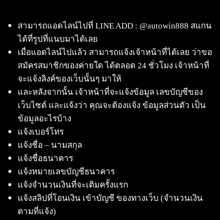
สามารถแอดไลน์ไปที่ LINE ADD : @autowin888 สแกน
ได้ที่รูปที่แนบมาได้เลย
เมื่อแอดไลน์ไปแล้ว สามารถแจ้งเจ้าหน้าที่ได้เลย ว่าขอ
สมัครสมาชิกของค่ายใด ได้ตลอด 24 ชั่วโมง เจ้าหน้าที่
จะแจ้งลิงค์ของเว็บนั้นๆ มาให้
และหลังจากนั้น เจ้าหน้าที่จะแจ้งข้อมูล เลขบัญชีของ
เว็บไซต์ และแจ้งว่า คุณจะต้องแจ้ง ข้อมูลส่วนตัว เป็น
ข้อมูลอะไรบ้าง
แจ้งเบอร์โทร
แจ้งชื่อ – นามสกุล
แจ้งชื่อธนาคาร
แจ้งหมายเลขบัญชีธนาคาร
แจ้งจำนวนเงินที่จะเติมครั้งแรก
แจ้งสลิปที่โอนเงิน เข้าบัญชี ของทางเว็บ (จำนวนเงิน
ตามที่แจ้ง)