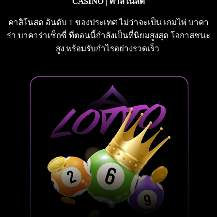
CASINO | คาสิโนสด
คาสิโนสด อันดับ 1 ของประเทศ ไม่ว่าจะเป็น เกมไพ่ บาคา
ร่า บาคาร่าเซ็กซี่ ที่ตอนนี้กำลังเป็นที่นิยมสูงสุด โอกาสชนะ
สูง พร้อมรับกำไรอย่างรวดเร็ว