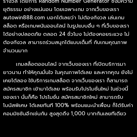
รางวัล โดยการ Random Number Generator ซึ่งมีความ
ยุติธรรม อย่างแน่นอน โดยเฉพาะเกม จากเว็บของเรา
autowin888.com บอกได้เลยว่า ไม่ต้องกังวล เล่นเกม
สล็อต หรือเกมพนันออนไลน์ ในรูปแบบอื่น ๆ ที่เว็บของเรา
ได้อย่างปลอดภัย ตลอด 24 ชั่วโมง ไม่ต้องคอยระแวง ไม่
ต้องกังวล สามารถร่วมสนุกได้แบบเต็มที่ กับเกมคุณภาพ
จำนวนมาก
เกมสล็อตออนไลน์ จากเว็บของเรา ที่เปิดบริการมา
ยาวนาน ทำให้คุณมั่นใจ ในคุณภาพได้เลย และหากคุณ ยังไม่
เคยได้ลอง ใช้บริการเกมสล็อต จากเว็บของเรา ก็สามารถ
สมัครสมาชิก เข้ามาได้เลย พร้อมรับโปรโมชั่นใหม่ ในช่วงนี้
ของเรา นั่นก็คือ โปรโมชั่น สมัครสมาชิกใหม่ สามารถรับ
โบนัสพิเศษ ได้เลยทันที 100% พร้อมแนะนำเพื่อน ก็ได้รับค่า
คอมมิชชันอีกเช่นกัน สูงสุดถึง 1,000 บาทกันเลยทีเดียว