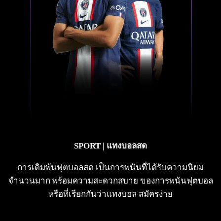
SPORT | แทงบอลสด
การเดิมพันฟุตบอลสด เป็นการพนันที่ได้รับความนิยม
จำนวนมาก พร้อมความสะดวกสบาย ของการพนันฟุตบอล
หรือที่เรียกกันว่าแทงบอล สมัครง่าย