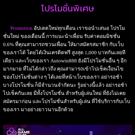
โปรโมชั่นพิเศษ
Promotion
อัปเดตใหม่ทุกเดือน เราขอนำเสนอ โปรโม
ชั่นใหม่ ของเดือนนี้ การแนะนำเพื่อน รับค่าคอมมิชชั่น
0.6% ที่คุณสามารถชวนเพื่อน ให้มาสมัครสมาชิก กับเว็บ
ของเราได้ โดยได้เงินเครดิตฟรี สูงสุด 1,000 บาทกันเลยที
เดียว และเว็บของเรา Autowin888 ยังมีโปรโมชั่นอื่น ๆ อีก
มากมาย ที่ไม่ได้กล่าวถึง คุณสามารถเข้าไปเช็คเงื่อนไข
ของโปรโมชั่นต่าง ๆ ได้เลยที่หน้าเว็บของเรา อย่ารอช้า
บางโปรโมชั่น ก็มีจำนวนจำกัดนะ รู้อย่างนี้แล้ว อย่ารอช้า
ไปเช็คกันเลย มีทั้งโปรโมชั่น สำหรับผู้เล่นใหม่ ที่ยังไม่เคย
สมัครมาก่อน และโปรโมชั่นสำหรับผู้เล่น ที่ใช้บริการกับเว็บ
ของเรา มาอย่างยาวนานอีกด้วย