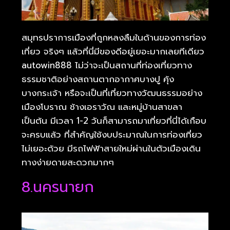
สมุทรปราการเมืองที่ถูกหลงลืมในด้านของการท่อง
เที่ยว จริงๆ แล้วที่นี่มีของดีอยู่เยอะมากเลยทีเดียว
autowin888 ไม่ว่าจะเป็นสถานที่ท่องเที่ยวทาง
ธรรมชาติอย่างสถานตากอากาศบางปู คุ้ง
บางกระเจ้า หรือจะเป็นที่เที่ยวทางวัฒนธรรมอย่าง
เมืองโบราณ ช้างเอราวัณ และหมู่บ้านสาขลา
เป็นต้น มีเวลา 1-2 วันก็สามารถมาเที่ยวที่นี่ได้เกือบ
จะครบแล้ว ที่สำคัญใช้งบประมาณในการท่องเที่ยว
ไม่เยอะด้วย มีรถไฟฟ้าสายใหม่ผ่านในตัวเมืองเดิน
ทางง่ายดายสะดวกมากๆ
8.นครนายก