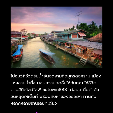
ไปชมวิถีชีวิตริมน้ำอันงดงามที่สมุทรสงคราม เมือง
แห่งสายน้ำที่จะมอบความสดชื่นให้กับคุณ ใช้ชีวิต
ตามวิถีสโลว์ไลฟ์ autowin888 ค่อยๆ ดื่มด่ำกับ
วันหยุดให้เต็มที่ พร้อมกับหาของอร่อยๆ ทานกัน
หลากหลายร้านเลยทีเดียว