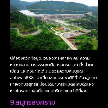
นี่คือจังหวัดที่อยู่ในใจของใครหลายๆ คน ความ
หลากหลายทางธรรมชาติของนครนายก ทั้งน้ำตก
เขื่อน และทุ่งนา ที่เต็มไปด้วยความสมบูรณ์
autowin888 มาเที่ยวชมธรรมชาติที่นี่ได้มาสูดลม
หายใจที่บริสุทธิ์เหมือนได้มาชาร์จแบตให้กับตัวเอง
หากใครอยากจะเที่ยวแบบกรีนๆ แนะนำที่นี่เลย
9.สมุทรสงคราม