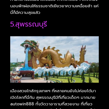
นอนพักผ่อนให้ธรรมชาติเยียวยาความเหนื่อยล้า แค่
นี้ก็มีความสุขแล้ว
5.สุพรรณบุรี
เมืองสวยใกล้กรุงเทพฯ ที่หลายคนยังไม่ค่อยได้มา
เปิดโลกที่นี่กัน สุพรรณบุรีมีที่เที่ยวเด็ดๆ มากมาย
autowin888 ทั้งวัดวาอารามที่สวยงาม ที่เที่ยว