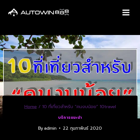
Home
/
10 ที่เที่ยวสำหรับ “คนงบน้อย” 10travel
บริการแนะนำ
By
admin
22 กุมภาพันธ์ 2020