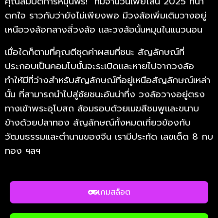
คุณสมบัติการหมุนฟรี!
ที่มีจำนวนเพย์ไลน์ 2025 ที่น่า
ตกใจ ราวกับว่ายังไม่เพียงพอ มีวงล้อเพิ่มเติมวางอยู่
เหนือวงล้อกลางสี่วงล้อ และวงล้อนั้นหมุนในแนวนอน
เมื่อใดก็ตามที่คุณตีชุดค่าผสมที่ชนะ สัญลักษณ์ที่
ประกอบเป็นคอมโบนั้นจะระเบิดและหายไปจากวงล้อ
ทำให้มีที่ว่างสำหรับสัญลักษณ์ที่อยู่เหนือสัญลักษณ์เหล่า
นั้น ที่สามารถนำไปสู่ชัยชนะอันน่าทึ่ง
วงล้อวางอยู่ตรง
ทางเข้าพระอุโบสถ ล้อมรอบด้วยเมฆสีชมพูและขนาบ
ข้างด้วยปลาทอง สัญลักษณ์ทั้งหมดเกี่ยวข้องกับ
วัฒนธรรมและตำนานของจีน เรามีประทัด เลขเด็ด 8 กบ
ทอง ฯลฯ
เกมสล็อต