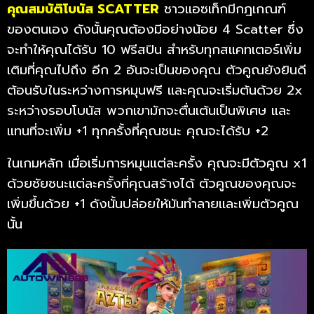
คุณสมบัติโบนัส SCATTER
ชาวแอซเท็กมีกฎเกณฑ์
ของตนเอง ดังนั้นคุณต้องมีอย่างน้อย 4 Scatter ซึ่ง
จะทำให้คุณได้รับ 10 ฟรีสปิน สำหรับทุกสแคทเตอร์เพิ่ม
เติมที่คุณไปถึง อีก 2 อันจะเป็นของคุณ
ตัวคูณยังยินดี
ต้อนรับในระหว่างการหมุนฟรี และคุณจะเริ่มต้นด้วย 2x
ระหว่างรอบโบนัส พวกเขามักจะตื่นเต้นเป็นพิเศษ และ
แทนที่จะเพิ่ม +1 ทุกครั้งที่คุณชนะ คุณจะได้รับ +2
ในเกมหลัก เมื่อเริ่มการหมุนแต่ละครั้ง คุณจะมีตัวคูณ x1
ด้วยชัยชนะแต่ละครั้งที่คุณสร้างได้ ตัวคูณของคุณจะ
เพิ่มขึ้นด้วย +1 ดังนั้นปล่อยให้มันทำลายและเพิ่มตัวคูณ
นั้น