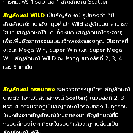
การหมุนฟรี 1 รอบ ต่อ 1 สัญลักษณ์ Scatter
สัญลักษณ์ WILD
เป็นสัญลักษณ์ รูปทองคำ
ที่มี
สัญลักษณ์ภาษาอังกฤษคำว่า Wild อยู่ด้านบน สามารถ
ใช้แทนสัญลักษณ์ในเกมทั้งหมด (สัญลักษณ์กระจาย)
เพื่อเพิ่มอัตราการชนะและแจ็คพอร์ตของคุณ มีโอกาสที่
จะชนะ Mega Win, Super Win และ Super Mega
Win สัญลักษณ์ WILD จะปรากฏบนวงล้อที่ 2, 3, 4
และ 5 เท่านั้น
สัญลักษณ์ กรอบทอง
ระหว่างการหมุนใดๆ สัญลักษณ์
บางตัว (ยกเว้นสัญลักษณ์ Scatter) ในวงล้อที่ 2, 3
หรือ 4 อาจปรากฏเป็นสัญลักษณ์กรอบทอง
ในทุกรอบ
ใหม่หลังจากสัญลักษณ์ใหม่ตกลงมา สัญลักษณ์ที่มี
กรอบสีทองใดๆ ที่ชนะในรอบที่แล้วจะถูกเปลี่ยนเป็น
สัญลักษณ์ Wild