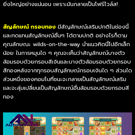
ยิ่งใหญ่อย่างแน่นอน เพราะมันกลายเป็นโฟร์ไวล์ส!
สัญลักษณ์ กรอบทอง
มีสัญลักษณ์เสริมปกติในช่องนี้
และทดแทนสัญลักษณ์อื่นๆ ได้ตามปกติ อย่างไรก็ตาม
คุณลักษณะ wilds-on-the-way นำแนวคิดนี้ไปอีกเล็ก
น้อย ในการหมุนใด ๆ คุณจะเห็นว่าสัญลักษณ์บางตัว
ล้อมรอบด้วยกรอบสีเงินและบางตัวล้อมรอบด้วยกรอบ
สีทอง
หลังจากทุกรอบสัญลักษณ์กรอบเงินใด ๆ ส่วนใด
ส่วนหนึ่งของคอมโบที่ชนะจะกลายเป็นสัญลักษณ์เสริม
และจะสุ่มเปลี่ยนเป็นสัญลักษณ์อื่นล้อมรอบด้วยกรอบสี
ทอง