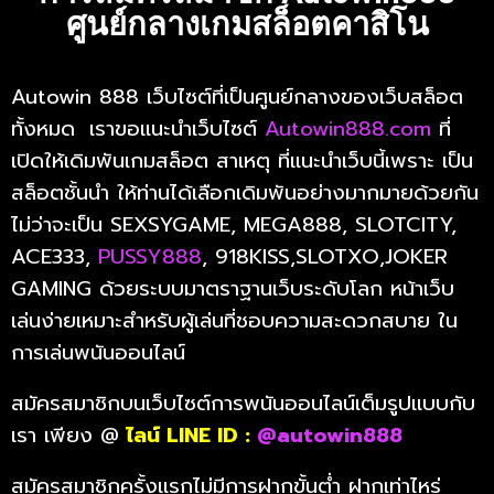
ศูนย์กลางเกมสล็อตคาสิโน
Autowin 888 เว็บไซต์ที่เป็นศูนย์กลางของเว็บสล็อต
ทั้งหมด
เราขอแนะนำเว็บไซต์
Autowin888.com
ที่
เปิดให้เดิมพันเกมสล็อต สาเหตุ ที่แนะนำเว็บนี้เพราะ เป็น
สล็อตชั้นนำ ให้ท่านได้เลือกเดิมพันอย่างมากมายด้วยกัน
ไม่ว่าจะเป็น SEXSYGAME, MEGA888, SLOTCITY,
ACE333,
PUSSY888
, 918KISS,SLOTXO,JOKER
GAMING ด้วยระบบมาตราฐานเว็บระดับโลก หน้าเว็บ
เล่นง่ายเหมาะสำหรับผู้เล่นที่ชอบความสะดวกสบาย ใน
การเล่นพนันออนไลน์
สมัครสมาชิกบนเว็บไซต์การพนันออนไลน์เต็มรูปแบบกับ
เรา เพียง @
ไลน์ LINE ID :
@autowin888
สมัครสมาชิกครั้งแรกไม่มีการฝากขั้นต่ำ ฝากเท่าไหร่