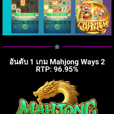
อันดับ 1 เกม Mahjong Ways 2
RTP: 96.95%