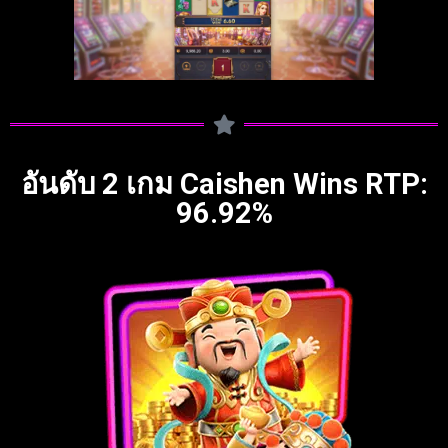
อันดับ 2 เกม Caishen Wins RTP:
96.92%