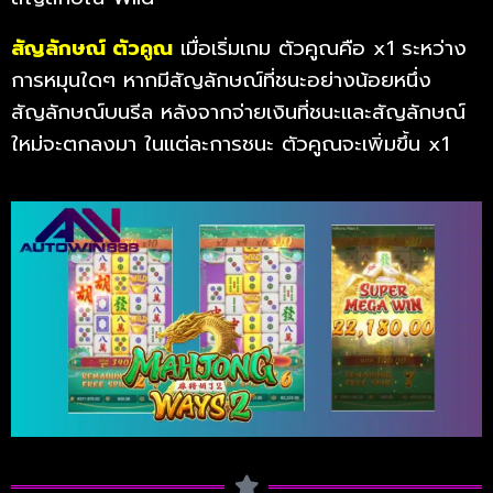
สัญลักษณ์ ตัวคูณ
เมื่อเริ่มเกม ตัวคูณคือ x1 ระหว่าง
การหมุนใดๆ หากมีสัญลักษณ์ที่ชนะอย่างน้อยหนึ่ง
สัญลักษณ์บนรีล หลังจากจ่ายเงินที่ชนะและสัญลักษณ์
ใหม่จะตกลงมา ในแต่ละการชนะ ตัวคูณจะเพิ่มขึ้น x1