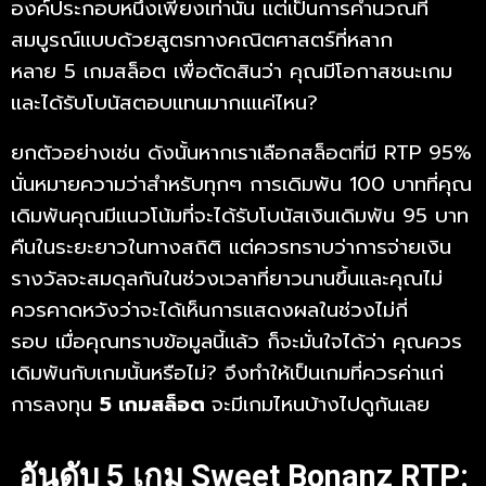
องค์ประกอบหนึ่งเพียงเท่านั้น แต่เป็นการคำนวณที่
สมบูรณ์แบบด้วยสูตรทางคณิตศาสตร์ที่หลาก
หลาย
5 เกมสล็อต
เพื่อตัดสินว่า คุณมีโอกาสชนะเกม
และได้รับโบนัสตอบแทนมากแแค่ไหน?
ยกตัวอย่างเช่น
ดังนั้นหากเราเลือกสล็อตที่มี RTP 95%
นั่นหมายความว่าสำหรับทุกๆ การเดิมพัน 100 บาทที่คุณ
เดิมพันคุณมีแนวโน้มที่จะได้รับโบนัสเงินเดิมพัน 95 บาท
คืนในระยะยาวในทางสถิติ แต่ควร
ทราบว่าการจ่ายเงิน
รางวัลจะสมดุลกันในช่วงเวลาที่ยาวนานขึ้นและคุณไม่
ควรคาดหวังว่าจะได้เห็นการแสดงผลในช่วงไม่กี่
รอบ
เมื่อคุณทราบข้อมูลนี้แล้ว ก็จะมั่นใจได้ว่า คุณควร
เดิมพันกับเกมนั้นหรือไม่?
จึงทำให้เป็นเกมที่ควรค่าแก่
การลงทุน
5 เกมสล็อต
จะมีเกมไหนบ้างไปดูกันเลย
อันดับ 5 เกม Sweet Bonanz RTP: