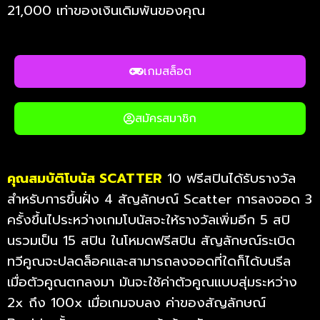
21,000 เท่าของเงินเดิมพันของคุณ
เกมสล็อต
สมัครสมาชิก
คุณสมบัติโบนัส SCATTER
10 ฟรีสปินได้รับรางวัล
สำหรับการขึ้นฝั่ง 4 สัญลักษณ์ Scatter การลงจอด 3
ครั้งขึ้นไประหว่างเกมโบนัสจะให้รางวัลเพิ่มอีก 5 สปิ
นรวมเป็น 15 สปิน ในโหมดฟรีสปิน สัญลักษณ์ระเบิด
ทวีคูณจะปลดล็อคและสามารถลงจอดที่ใดก็ได้บนรีล
เมื่อตัวคูณตกลงมา มันจะใช้ค่าตัวคูณแบบสุ่มระหว่าง
2x ถึง 100x เมื่อเกมจบลง ค่าของสัญลักษณ์