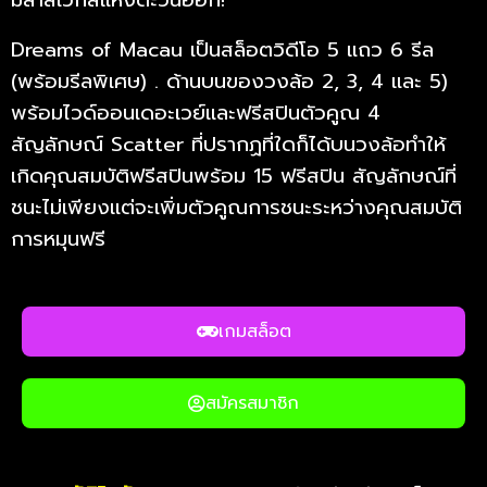
Dreams of Macau เป็นสล็อตวิดีโอ 5 แถว 6 รีล
(พร้อมรีลพิเศษ) . ด้านบนของวงล้อ 2, 3, 4 และ 5)
พร้อมไวด์ออนเดอะเวย์และฟรีสปินตัวคูณ 4
สัญลักษณ์ Scatter ที่ปรากฏที่ใดก็ได้บนวงล้อทำให้
เกิดคุณสมบัติฟรีสปินพร้อม 15 ฟรีสปิน สัญลักษณ์ที่
ชนะไม่เพียงแต่จะเพิ่มตัวคูณการชนะระหว่างคุณสมบัติ
การหมุนฟรี
เกมสล็อต
สมัครสมาชิก