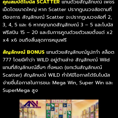
คุณสมบัติโบนัส SCATTER
แทนด้วยสัญลักษณ์ เพชร
เม็ดโตขนาดใหญ่
หาก Scatter ปรากฏบนวงล้อตามที่
ต้องการ สัญลักษณ์ Scatter จะปรากฏบนวงล้อที่ 2,
3, 4, 5 และ 6 หากคุณกดสัญลักษณ์ 3 – 5 และโบนัส
ฟรีสปิน 15 – 20 และ
รับการคูณด้วยตัวเลขตั้งแต่ x2
x4 x6 จนถึงสิ้นสุดการหมุนฟรี
สัญลักษณ์ BONUS
แทนด้วยสัญลักษณ์รูปภาำ สล็อต
777 โดยมีคำว่า WILD อยู่ด้านล่าง
สัญลักษณ์ Wild
แทนที่สัญลักษณ์อื่นๆ ทั้งหมด (ยกเว้นสัญลักษณ์
Scatter) สัญลักษณ์ WILD ทำให้มีโอกาสได้รับโบนัส
ง่ายขึ้น
โอกาสในการชนะ Mega Win, Super Win และ
SuperMega สูง