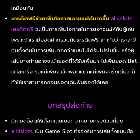
เหมือนกัน
เครดิตฟรีช่วยเพิ่มโอกาสเอาชนะได้มากขึ้น
all4slots
เครดิตฟรี
จะเป็นการเพิ่มโอกาสในการเอาชนะให้กับผู้เล่น
เพราะถ้าเรามียอดฝากรวมกับเครดิตฟรี เท่ากับว่าเราจะมี
ทุนตั้งต้นในการเล่นมากกว่าแบบไม่ได้รับโปรโมชั่น หรือผู้
เล่นบางท่านอาจจะนำยอดที่ได้รับเพิ่มมา ไปเพิ่มยอด Bet
แต่ละครั้ง ขอแค่เพียงแจ็คพอตแตกแค่เพียงครั้งเดียว ก็
ทำให้เราสามารถถอนยอดเดิมพันออกได้เลย
บทสรุปส่งท้าย
มีเกมสล็อตให้เลือกเล่นเยอะ มากมายครบถ้วนที่สุด
all4slots
เป็น Game Slot ที่รองรับการเล่นทั้งแบบมือ