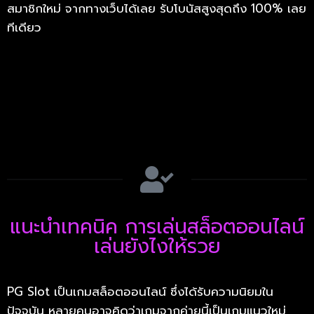
สมาชิกใหม่ จากทางเว็บได้เลย รับโบนัสสูงสุดถึง 100% เลย
ทีเดียว
แนะนำเทคนิค การเล่นสล็อตออนไลน์
เล่นยังไงให้รวย
PG Slot เป็นเกมสล็อตออนไลน์ ซึ่งได้รับความนิยมใน
ปัจจุบัน หลายคนอาจคิดว่าเกมจากค่ายนี้เป็นเกมแนวใหม่