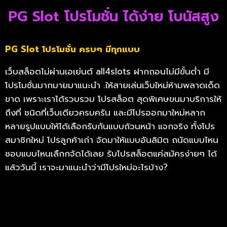
PG Slot โปรโมชั่น ได้ง่าย โบนัสสูง
PG Slot โปรโมชั่น ครบๆ มีทุกแบบ
เว็บสล็อตไม่ผ่านเอเย่นต์ all4slots ฝากถอนไม่มีขั้นต่ำ มี
โปรโมชั่นมากมายมาแนะนำ .ให้สายเล่นเว็บใหม่ห้ามพลาดเด็ด
ขาด เพราะเราได้รวบรวม โปรสล็อต สุดพิเศษขนมาบริการให้
ถึงที่ ชนิดที่เว็บเดียวครบครัน และมีโปรออกมาใหม่หลาก
หลายรูปแบบให้ได้เลือกรับกันแบบถ้วนหน้า แจกจริง ทั้งโปร
สมาชิกใหม่ โปรลูกค้าเก่า จัดมาให้แบบอันลิมิต ถนัดแบบไหน
ชอบแบบไหนเลืกกจัดได้เลย รับโปรสล็อตแค่สมัครง่ายๆ ได้
แล้ววันนี้ เราจะมาแนะนำว่ามีโปรใหม่อะไรบ้าง?