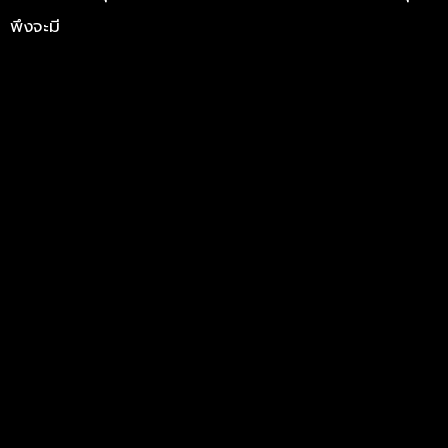
พึงจะมี
รวมคำถามที่พบบ่อย (FAQs)
มีเกมอะไรให้เล่นบ้าง?
สำหรับลูกค้าหลายๆท่านคงทราบดีว่าถ้าพูดถึง PG Slot จะ