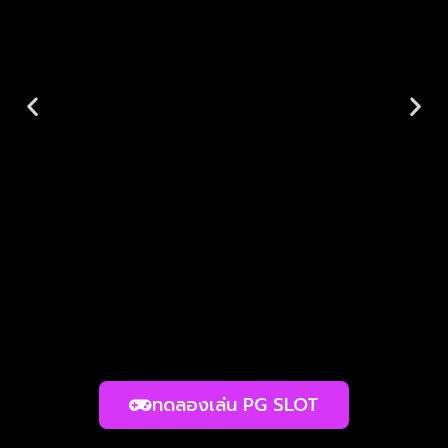
ทดลองเล่น PG SLOT