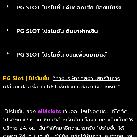
PG SLOT โปรโมชั่น คืนยอดเสีย น้องเมียรัก
PG SLOT โปรโมชั่น ตื่นมาฝากเงิน
PG SLOT โปรโมชั่น ชวนเพื่อนมามันส์
PG Slot | โปรโมชั่น
*ทางบริษัทขอสงวนสิทธิ์ในการ
เปลี่ยนแปลงเงื่อนไขโปรโมชั่นโดยไม่ต้องแจ้งล่วงหน้า*
โ
ปรโมชั่น ของ
all4slots
เว็บออนไลน์ยอดนิยม ที่ได้คัด
โปรดีๆมาให้แก่สมาชิกได้เลือกรับกัน เนืองจากเราเป็นเว็บที่ให้
บริการ 24. ชม. นั้นทำให้สมาชิกสามารถรับ โปรโมชั่น ได้
ตลอด 24. ชม. เช่นกัน ทำใก้สมาชิกได้รับความสะดวกสบาย