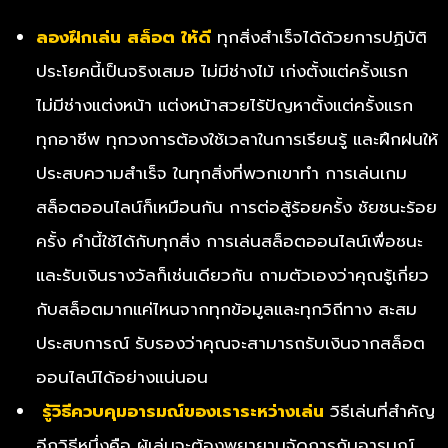
ลองฝึกเล่น สล็อต ให้ดี
ทุกสิ่งสำเร็จได้ด้วยการปฏิบัติ
ประโยคนี้เป็นจริงเสมอ ไม่มีช่างไม้ เก่งตั้งแต่ครั้งแรก
ไม่มีช่างแต่งหน้า แต่งหน้าสวยไร้ปัญหาตั้งแต่ครั้งแรก
ทุกอาชีพ ทุกวงการต้องใช้เวลาในการเรียนรู้ และฝึกฝนให้
ประสบความสำเร็จ ในทุกสิ่งที่พวกเขาทำ การเล่นเกม
สล็อตออนไลน์ก็เหมือนกัน การต่อสู้ร้อยครั้ง ชัยชนะร้อย
ครั้ง คำนี้ใช้ได้กับทุกสิ่ง การเล่นสล็อตออนไลน์เพื่อชนะ
และรับเงินรางวัลก็เช่นเดียวกัน ถามตัวเองว่าคุณรู้เกี่ยว
กับสล็อตมากแค่ไหนจากทุกข้อมูลและทุกวิถีทาง สะสม
ประสบการณ์ รับรองว่าคุณจะสามารถรับเงินจากสล็อต
ออนไลน์ได้อย่างแน่นอน
รู้วิธีควบคุมอารมณ์ของเราระหว่างเล่น
วิธีเล่นที่สำคัญ
อีกวิธีหนึ่งคือ ผู้เล่นจะต้องพยายามจัดการกับอารมณ์