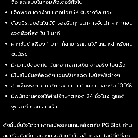
ถือ และแบบในคอมพิวเตอร์ทั่วไป
แจ็คพอตแตกง่าย แตกบ่อย ให้เงินรางวัลเยอะ
ต้องมีระบบอัตโนมัติ รองรับทุกธนาคารชั้นนำ ฝาก-ถอน
รวดเร็วที่สุด ใน 1 นาที
ฝากขั้นต่ำเพียง 1 บาท ก็สามารถเล่นได้ เหมาะสำหรับคน
งบน้อย
มีความปลอดภัย มั่นคงทางการเงิน จ่ายจริง โอนเร็ว
มีโปรโมชั่นสล็อตดีๆ เช่นฟรีเครดิต โบนัสฟรีต่างๆ
ลุ้นแจ๊คพอตแตกได้ตลอดเวลา มั่นคง ปลอดภัย 100%
มีพนักงานคอยให้คำปรึกษาตลอด 24 ชั่วโมง ดูแลดี
พูดจาดี ตอบรวดเร็ว
ดังนั้นมั่นใจได้ว่า หากสมัครเล่นเกมสล็อตกับ PG Slot ท่าน
จะได้รับข้อดีทุกอย่างครบถ้วนที่เว็บสล็อตออนไลน์ที่ดีที่สุด