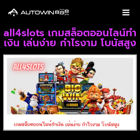
all4slots เกมสล็อตออนไลน์ทำ
เงิน เล่นง่าย กำไรงาม โบนัสสูง