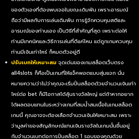
ของตัวเองที่ต้องพบเจอในขณะเดิมพัน เพราะอารมณ์
ถือว่ามีผลกับการเล่นเดิมพัน การรู้จักควบคุมสติและ
อารมณ์ของท่านเอง เป็นวิธีที่สำคัญที่สุด เพราะต่อให้
ท่านมีเทคนิคและวิธีการเล่นที่ดีแค่ไหน แต่ถูกเกมควบคุม
ท่านมีเงินเท่าไหร่ ก็หมดตัวอยู่ดี
ปรับเบทให้เหมาะสม
จุดเด่นของเกมสล็อตเว็บตรง
all4slots ก็คือเป็นเกมที่ให้แจ็คพอตแบบสุ่มแจก นั่น
หมายความว่าไม่ว่าคุณจะเริ่มปั่นสล็อตด้วยจำนวนเงินเท่า
ไหร่ต่อ bet ก็มีโอกาสได้ลุ้นรางวัลใหญ่ แต่ถ้าหากอยาก
ได้ผลตอบแทนในระหว่างเกมที่สมน้ำสมเนื้อในเกมสล็อต
เกมนี้ คุณอาจจะต้องเลือกจำนวนเงินให้เหมาะสม เพราะ
ว่ามูลค่าของสัญลักษณ์แทนเงินรางวัลในเกมนั้นขึ้นอยู่
กับจำนวนเบทต่อการปั่นสล็อต 1 รอบของคุณด้วย