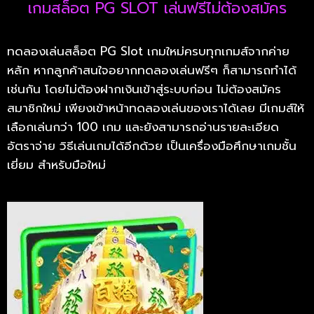
เกมสล็อต PG SLOT เล่นฟรีไม่ต้องสมัคร
ทดลองเล่นสล็อต PG Slot เกมใหม่ครบทุกเกมส์จากค่าย
หลัก หากลูกค้าสนใจอยากทดลองเล่นฟรีๆ ก็สามารถทำได้
เช่นกัน โดยไม่ต้องฝากเงินเข้าสู่ระบบก่อน ไม่ต้องสมัคร
สมาชิกใหม่ เพียงเข้าหน้าทดลองเล่นของเราได้เลย มีเกมส์ให้
เลือกเล่นกว่า 100 เกม และยังสามารถอ่านรายละเอียด
อัตราจ่าย วิธีเล่นเกมได้อีกด้วย เป็นเครื่องมือศึกษาเกมชั้น
เยี่ยม สำหรับมือใหม่