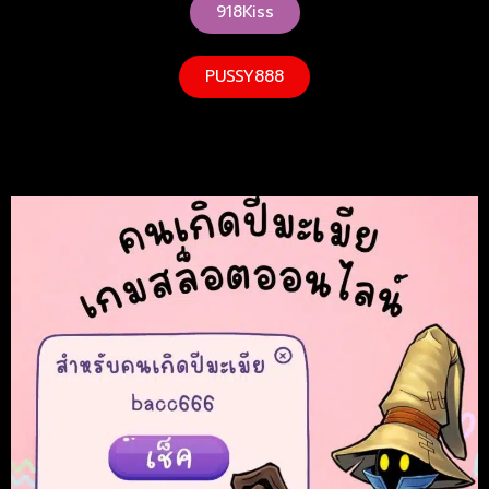
918Kiss
PUSSY888