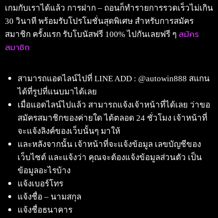
เกมกับเราได้แล้ว การฝาก – ถอนก็ทำรายการรวดเร็วไม่เกิน
30 วินาที พร้อมรับโปรโมชั่นสุดพิเศษ สำหรับการสมัคร
สมัคร
สมาชิก ครั้งแรก รับโบนัสฟรี 100% ไปกันเลยฟรี ๆ
สมาชิก
สามารถแอดไลน์ไปที่ LINE ADD : @autowin888 สแกน
ได้ที่รูปที่แนบมาได้เลย
เมื่อแอดไลน์ไปแล้ว สามารถแจ้งเจ้าหน้าที่ได้เลย ว่าขอ
สมัครสมาชิกของค่ายใด ได้ตลอด 24 ชั่วโมง เจ้าหน้าที่
จะแจ้งลิงค์ของเว็บนั้นๆ มาให้
และหลังจากนั้น เจ้าหน้าที่จะแจ้งข้อมูล เลขบัญชีของ
เว็บไซต์ และแจ้งว่า คุณจะต้องแจ้งข้อมูลส่วนตัว เป็น
ข้อมูลอะไรบ้าง
แจ้งเบอร์โทร
แจ้งชื่อ – นามสกุล
แจ้งชื่อธนาคาร