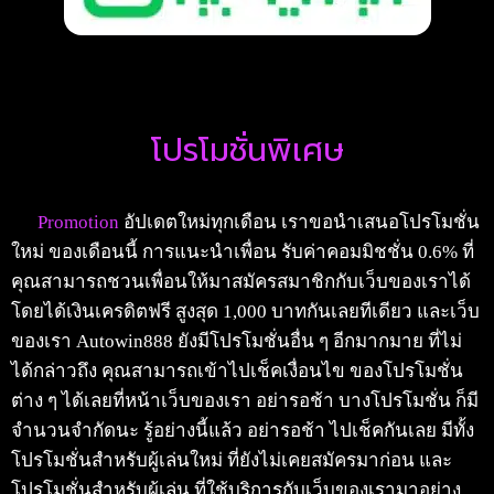
โปรโมชั่นพิเศษ
Promotion
อัปเดตใหม่ทุกเดือน เราขอนำเสนอโปรโมชั่น
ใหม่ ของเดือนนี้ การแนะนำเพื่อน รับค่าคอมมิชชั่น 0.6% ที่
คุณสามารถชวนเพื่อนให้มาสมัครสมาชิกกับเว็บของเราได้
โดยได้เงินเครดิตฟรี สูงสุด 1,000 บาทกันเลยทีเดียว และเว็บ
ของเรา Autowin888 ยังมีโปรโมชั่นอื่น ๆ อีกมากมาย ที่ไม่
ได้กล่าวถึง คุณสามารถเข้าไปเช็คเงื่อนไข ของโปรโมชั่น
ต่าง ๆ ได้เลยที่หน้าเว็บของเรา อย่ารอช้า บางโปรโมชั่น ก็มี
จำนวนจำกัดนะ รู้อย่างนี้แล้ว อย่ารอช้า ไปเช็คกันเลย มีทั้ง
โปรโมชั่นสำหรับผู้เล่นใหม่ ที่ยังไม่เคยสมัครมาก่อน และ
โปรโมชั่นสำหรับผู้เล่น ที่ใช้บริการกับเว็บของเรามาอย่าง