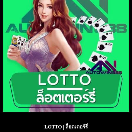
LOTTO | ล็อตเตอร์รี่