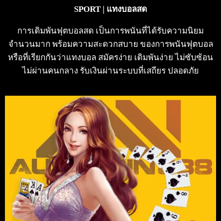
SPORT | แทงบอลสด
การเดิมพันฟุตบอลสด เป็นการพนันที่ได้รับความนิยม
จำนวนมาก พร้อมความสะดวกสบาย ของการพนันฟุตบอล
หรือที่เรียกกันว่าแทงบอล สมัครง่าย เดิมพันง่าย ไม่ซับซ้อน
ไม่ผ่านคนกลาง รับเงินผ่านระบบที่เสถียร ปลอดภัย