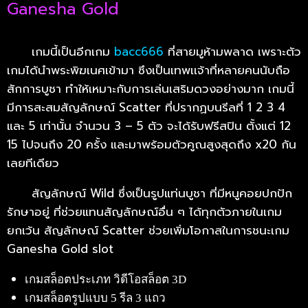
Ganesha Gold
เกมนี้เป็นอีกเกม
bacc666
ที่สายมูห้ามพลาด เพราะตัว
เกมได้นำพระพิฆเนศเข้ามา ซึงเป็นเทพเเจ้าที่หลายคนนับถือ
สักการบูชา ทำให้เหมาะกับการเล่นเสริมดวงอย่างมาก เกมนี้
มีการสะสมสัญลักษณ์ Scatter ที่ปรากฏบนรีลที่ 1 2 3 4
และ 5 เท่านั้น จำนวน 3 – 5 ตัว จะได้รับฟรีสปิน ตั้งแต่ 12
15 ไปจนถึง 20 ครั้ง และมาพร้อมตัวคูณสูงสุดถึง x20 กัน
เลยทีเดียว
สัญลักษณ์ Wild ซึ่งเป็นรูปแท่นบูชา ที่มีหนูคอยปกปัก
รักษาอยู่ ที่ช่วยแทนสัญลักษณ์อื่น ๆ ได้ทุกตัวภายในเกม
ยกเว้น สัญลักษณ์ Scatter ช่วยเพิ่มโอกาสในการชนะเกม
Ganesha Gold slot
เกมสล็อตประเภท วิดีโอสล็อต 3D
เกมสล็อตรูปแบบ 5 รีล 3 แถว