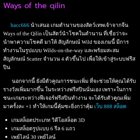
Ways of the qilin
bacc666
นำเสนอ เกมตำนานของสัตว์เทพเจ้าจากจีน
Ways of the Qilin เป็นสัตว์นำโชคในตำนาน ที่เชื่อว่าจะ
นำพาความโชคดี มาให้ สัญลักษณ์ Wild ของเกมนี้ มีการ
ทำงานในรูปแบบ Wilds-on-the-way และพร้อมสะสม
สัญลักษณ์ Scatter จำนวน 4 ตัวขึ้นไป เพื่อให้เข้าสู่ระบบฟรีส
ปิน
นอกจากนี้ ยังมีตัวคูณการชนะเพิ่ม ที่จะช่วยให้คุณได้รับ
รางวัลเพิ่มมากขึ้น ในระหว่างฟรีสปินนั่นเอง เพราะในการ
ชนะเกมระหว่างฟีเจอร์ฟรีสปินทำงาน จะได้รับตัวคูณเพิ่ม
มาครั้งละ +1 ทำให้เกมนี้คุ้มซะยิ่งกว่าคุ้ม
เว็บ 888 สล็อต
เกมสล็อตประเภท วิดีโอสล็อต 3D
เกมสล็อตรูปแบบ
6 รีล 6 แถว
เพย์ไลน์ 30 เพย์ไลน์