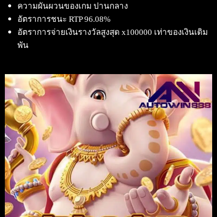
ความผันผวนของเกม ปานกลาง
อัตราการชนะ RTP 96.08%
อัตราการจ่ายเงินรางวัลสูงสุด x100000 เท่าของเงินเดิม
พัน