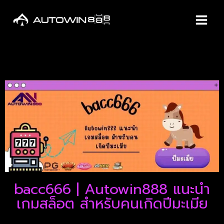
bacc666 | Autowin888 แนะนำ
เกมสล็อต สำหรับคนเกิดปีมะเมีย