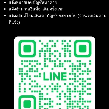
แจ้งหมายเลขบัญชีธนาคาร
แจ้งจำนวนเงินที่จะเติมครั้งแรก
แจ้งสลิปที่โอนเงินเข้าบัญชีของทางเว็บ (จำนวนเงินตาม
ที่แจ้ง)