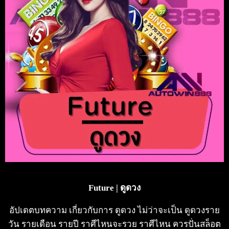
Future | ดูดวง
อัปเดตบทความ เกี่ยวกับการ ดูดวง ไม่ว่าจะเป็น ดูดวงราย
วัน รายเดือน รายปี ราศีไหนจะรวย ราศีไหน ควรปั่นสล็อต