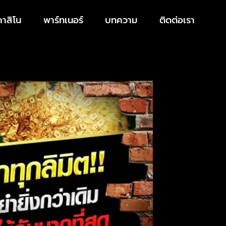
คาสิโน
พาร์ทเนอร์
บทความ
ติดต่อเรา