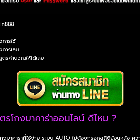
win888
องการใช้
องการเล่น
่สูตรคำนวณให้ได้เลย
ตรโกงบาคาร่าออนไลน์ ดีไหม ?
กงบาคาร่าที่ใช้ง่าย ระบบ AUTO ไม่ต้องกรอกสถิติย้อนหลัง คว