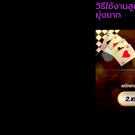
วิธีใช้งา
ยุ่งยาก