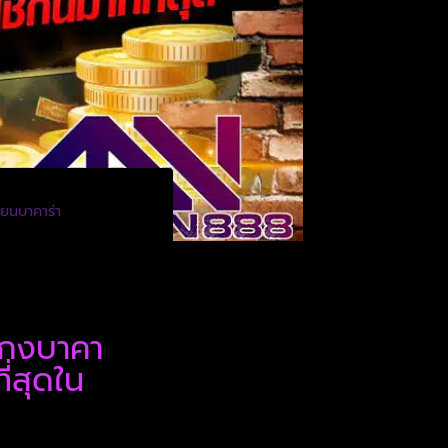
ียนบาคาร่า
โกงบาคา
ี่สุดใน