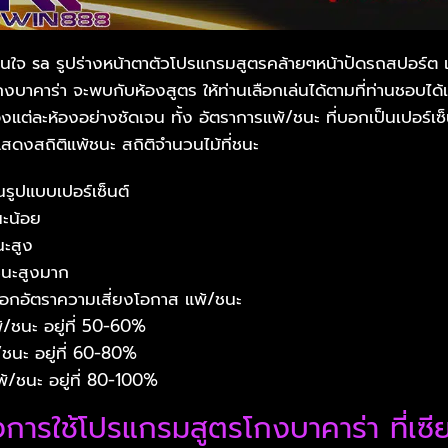
าสนใจ sa รูปร่างหน้าตาตัวโปรแกรมสูตรคล้ายๆหน้าปัดรถสปอร์ต เม
บาคาร่า จะพบกับห้องสูตร ให้ท่านเลือกเล่นได้ตามที่ท่านชอบได
ต่ละห้องอย่างชัดเจน ทั้ง อัตราการแพ้/ชนะ ที่บอกเป็นเปอร์เซ็
สดงสถิติแพ้ชนะ สถิติจำนวนไม้ที่ชนะ
รูปแบบเปอร์เซ็นต์
ะน้อย
ะสูง
นะสูงมาก
อกอัตราความเสี่ยงโอกาส แพ้/ชนะ
/ชนะ อยู่ที่ 50-60%
/ชนะ อยู่ที่ 60-80%
พ้/ชนะ อยู่ที่ 80-100%
งการใช้โปรแกรมสูตรโกงบาคาร่า ที่เซ