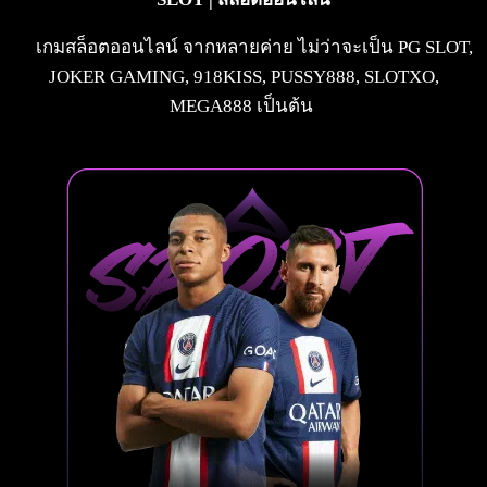
เกมสล็อตออนไลน์ จากหลายค่าย ไม่ว่าจะเป็น PG SLOT,
JOKER GAMING, 918KISS, PUSSY888, SLOTXO,
MEGA888 เป็นต้น