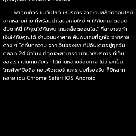
พาคุณทัวร์ ในเว็บไซต์ ให้บริการ จากเกมสล็อตออนไลน์
จากหลายค่าย ที่พร้อมนำเสนอเกมใหม่ ๆ ให้กับคุณ ตลอด
สัปดาห์นี้ ให้คุณได้ค้นพบ เกมสล็อตออนไลน์ ที่สามารถทำ
เงินให้กับคุณได้ จำนวนมหาศาล ค้นพบเกมที่ถูกใจ จากค่าย
ต่าง ๆ ได้ที่บทความ จากเว็บของเรา ที่มีอัปเดตอยู่ทุกวัน
ตลอด 24 ชั่วโมง ที่คุณจะสามารถ เข้ามาใช้บริการ ที่เว็บ
ของเรา เล่นเกมกับเรา ได้ผ่านหลายช่องทาง ไม่ว่าจะเป็น
โทรศัพท์มือถือ คอมพิวเตอร์ และระบบที่รองรับ ก็มีหลาก
หลาย เช่น Chrome Safari IOS Android