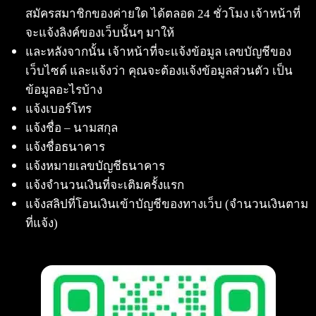
สมัครสมาชิกของค่ายใด ได้ตลอด 24 ชั่วโมง เจ้าหน้าที่
จะแจ้งลิงค์ของเว็บนั้นๆ มาให้
และหลังจากนั้น เจ้าหน้าที่จะแจ้งข้อมูล เลขบัญชีของ
เว็บไซต์ และแจ้งว่า คุณจะต้องแจ้งข้อมูลส่วนตัว เป็น
ข้อมูลอะไรบ้าง
แจ้งเบอร์โทร
แจ้งชื่อ – นามสกุล
แจ้งชื่อธนาคาร
แจ้งหมายเลขบัญชีธนาคาร
แจ้งจำนวนเงินที่จะเติมครั้งแรก
แจ้งสลิปที่โอนเงินเข้าบัญชีของทางเว็บ (จำนวนเงินตาม
ที่แจ้ง)