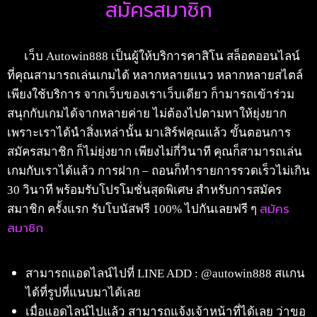
สมัครสมาชิก
เว็บ Autowin888 เป็นผู้ให้บริการคาสิโน สล็อตออนไลน์
ที่คุณสามารถเล่นเกมได้ หลากหลายแนว หลากหลายสไตล์
เพียงใช้บริการ จากเว็บของเราเว็บเดียว ก็ามารถเข้าร่วม
สนุกกับเกมได้จากหลายค่าย ไม่ต้องไปตามหาให้ยุ่งยาก
เพราะเราได้นำสิ่งเหล่านั้น มาเสิร์ฟคุณแล้ว ขั้นตอนการ
สมัครสมาชิก ก็ไม่ยุ่งยาก เพียงไม่กี่วินาที คุณก็สามารถเล่น
เกมกับเราได้แล้ว การฝาก – ถอนก็ทำรายการรวดเร็วไม่เกิน
30 วินาที พร้อมรับโปรโมชั่นสุดพิเศษ สำหรับการสมัคร
สมัคร
สมาชิก ครั้งแรก รับโบนัสฟรี 100% ไปกันเลยฟรี ๆ
สมาชิก
สามารถแอดไลน์ไปที่ LINE ADD : @autowin888 สแกน
ได้ที่รูปที่แนบมาได้เลย
เมื่อแอดไลน์ไปแล้ว สามารถแจ้งเจ้าหน้าที่ได้เลย ว่าขอ