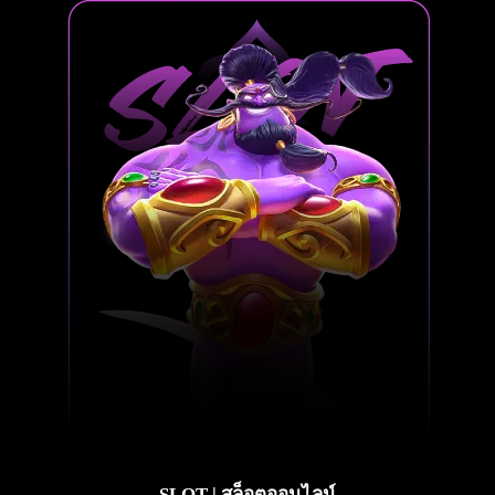
SLOT | สล็อตออนไลน์