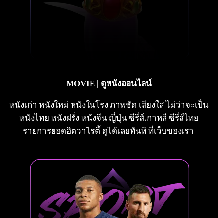
MOVIE | ดูหนังออนไลน์
หนังเก่า หนังใหม่ หนังในโรง ภาพชัด เสียงใส ไม่ว่าจะเป็น
หนังไทย หนังฝรั่ง หนังจีน ญี่ปุ่น ซีรี่ส์เกาหลี ซีรี่ส์ไทย
รายการยอดฮิตวาไรตี้ ดูได้เลยทันที ที่เว็บของเรา