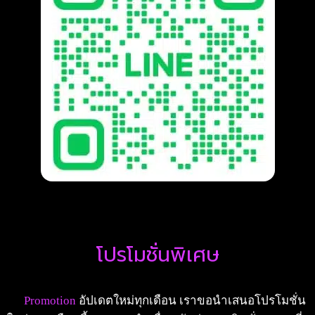
โปรโมชั่นพิเศษ
Promotion
อัปเดตใหม่ทุกเดือน เราขอนำเสนอโปรโมชั่น