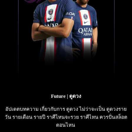
Future | ดูดวง
อัปเดตบทความ เกี่ยวกับการ ดูดวง ไม่ว่าจะเป็น ดูดวงราย
วัน รายเดือน รายปี ราศีไหนจะรวย ราศีไหน ควรปั่นสล็อต
ตอนไหน