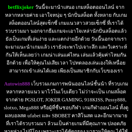
betflixjoker
วันนี้จะมานำเสนอ เกมสล็อตออนไลน์ จาก
หลากหลายค่าย เอาใจหนุ่ม ๆ นักปั่นสล็อต ทั้งหลาย กับเกม
สล็อตออนไลน์สุดเซ็กซี่ เกมแนวสาวสวยเซ็กซี่ ที่เราได้
รวบรวมมา นอกจากธีมเกมจะเอาใจเหล่านักปั่นสล็อตแล้ว
ยังเป็นเกมที่เล่นง่าย และแตกง่ายอีกด้วย วันนี้นอกจากเรา
จะมาแนะนำเกมแล้ว เรายังจะพาไปเจาะลึก และวิเคราะห์
กันให้เห็นเลยว่า เกมน่าเล่นแค่ไหน เล่นแล้วคุ้มค่าไหมกัน
อีกด้วย เพื่อให้คุณไม่เสียเวลา ไปทดลองเล่นเองให้เหนื่อย
สามารถเข้าเล่นได้เลย เพียงเป็นสมาชิกกับเว็บของเรา
Autowin888
เว็บรวมเกมการพนันออนไลน์ชั้นนำ ที่รวบเกม
หลากหลายแนว มาไว้ในเว็บเดียว ไม่ว่าจะเป็น เกมสล็อต
จากค่าย PGSLOT, JOKER GAMING, 918KISS, Pussy888,
slotxo, Mega888 หรือผู้ที่ชื่นชอบกีฬา เกมกีฬาออนไลน์ ทั้งดู
ผลบอลสด ufabet และ SBOBET คาสิโนสด และอีกมากมาย
ที่เราได้รวบรวมมา ล้วนเป็นค่ายเกมที่มีคุณภาพ ปลอดภัย
หายห่วง ไม่มีโกง เพราะเราได้คัดกรอง มารวมให้คุณ ได้ใช้