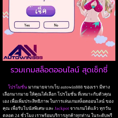
รวมเกมสล็อตออนไลน์ สุดเซ็กซี่
โปรโมชั่น
มากมายจากเว็บ autowin888 ของเรา มีทาง
เลือกมากมาย ให้คุณได้เลือก โปรโมชั่น ที่เหมาะกับตัวคุณ
เอง เพื่อเพิ่มประสิทธิภาพ ในการเล่นเกมสล็อตออนไลน์ ของ
คุณ เพื่อรับโบนัสพิเศษ และ
Jackpot
จากเกมได้แล้ว ทุกวัน
ตลอด 24 ชั่วโมง เราพร้อมบริการลูกค้าทุกท่าน ในระดับพรี