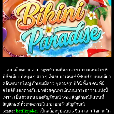
เกมสล็อตจากค่าย pgsoft เกมธีมฮาวาย เกาะแสนสวย ที่
มีชื่อเสียง ที่หนุ่ม ๆ สาว ๆ ที่ชอบมาเล่นเซิร์ฟบอร์ด บนเกลียว
คลื่นขนาดใหญ่ ตัวเกมมีสาว ๆ สวมชุด บิกินี่ ทั้ง 5 คน ที่มี
สไตล์ที่แตกต่างกัน มาช่วยคุณหาเงินบนเกาะฮาวายแห่งนี้
เพราะเป็นตัวแทนของสัญลักษณ์ Wild สัญลักษณ์ที่แทนที่
สัญลักษณ์ทั้งหมดภายในเกม ยกเว้นสัญลักษณ์
Scatter
betflixjoker
เป็นสล็อตรูปแบบ 5 รีล 4 แถว โอกาสใน