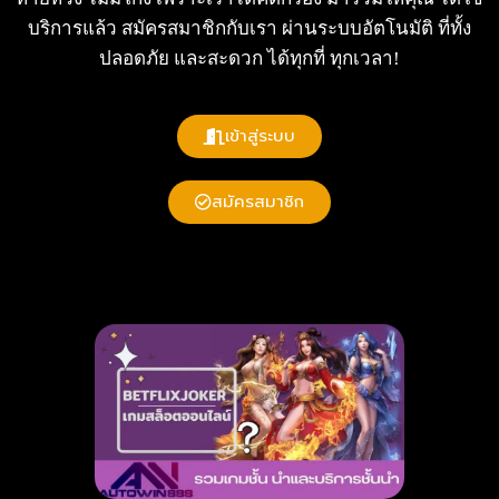
บริการแล้ว สมัครสมาชิกกับเรา ผ่านระบบอัตโนมัติ ที่ทั้ง
ปลอดภัย และสะดวก ได้ทุกที่ ทุกเวลา!
เข้าสู่ระบบ
สมัครสมาชิก