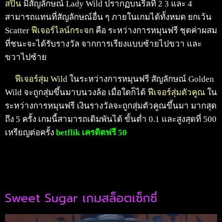
สปิน
มีสัญลักษณ์ Lady Wild ปรากฏบนรีลที่ 2 3 และ 4
สามารถแทนที่สัญลักษณ์อื่น ๆ ภายในเกมได้ทั้งหมด ยกเว้น
Scatter
ฟีเจอร์ไลน์กระจก
คือ ระหว่างการหมุนฟรี ชุดค่าผสม
ที่ชนะจะได้รับรางวัล จากการเรียงแบบซ้ายไปขวา และ
ขวาไปซ้าย
ฟีเจอร์สุ่ม Wild
ในระหว่างการหมุนฟรี สัญลักษณ์ Golden
Wild จะถูกสุ่มขึ้นมาบนวงล้อ เมื่อใดก็ได้
ฟีเจอร์สุ่มตัวคูณ
ใน
ระหว่างการหมุนฟรี เงินรางวัลจะถูกสุ่มตัวคูณขึ้นมา มากสุด
ถึง 5 ครั้ง เกมนี้สามารถเดิมพันได้ ขั้นต่ำ 0.1 และสูงสุดที่ 500
เหรียญต่อครั้ง
betflik เครดิตฟรี 50
Sweet Sugar เกมสล็อตเซ็กซี่