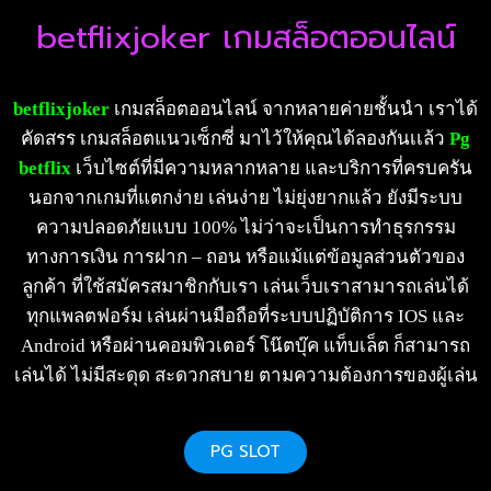
betflixjoker เกมสล็อตออนไลน์
betflixjoker
เกมสล็อตออนไลน์ จากหลายค่ายชั้นนำ เราได้
คัดสรร เกมสล็อตแนวเซ็กซี่ มาไว้ให้คุณได้ลองกันเเล้ว
Pg
betflix
เว็บไซต์ที่มีความหลากหลาย และบริการที่ครบครัน
นอกจากเกมที่แตกง่าย เล่นง่าย ไม่ยุ่งยากแล้ว ยังมีระบบ
ความปลอดภัยแบบ 100% ไม่ว่าจะเป็นการทำธุรกรรม
ทางการเงิน การฝาก – ถอน หรือแม้แต่ข้อมูลส่วนตัวของ
ลูกค้า ที่ใช้สมัครสมาชิกกับเรา เล่นเว็บเราสามารถเล่นได้
ทุกแพลตฟอร์ม เล่นผ่านมือถือที่ระบบปฏิบัติการ IOS และ
Android หรือผ่านคอมพิวเตอร์ โน๊ตบุ๊ค แท็บเล็ต ก็สามารถ
เล่นได้ ไม่มีสะดุด สะดวกสบาย ตามความต้องการของผู้เล่น
PG SLOT