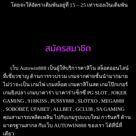
โดยจะให้อัตราเดิมพันอยู่ที่ 15 – 25 เท่าของเงินเดิมพัน
สมัครสมาชิก
เว็บ Autowin888 เป็นผู้ให้บริการคาสิโน สล็อตออนไลน์
ที่เชี่ยวชาญ ด้านการรวบรวม เกมจากค่ายชั้นนำมากมาย
ไม่ว่าจะเป็น เกมไพ่ เกมสล็อต เกมคาสิโนสด เกมโป๊กเกอร์
เกมยิงปลา เกมบาคาร่า บาคาร่าเซ็กซี่
PG SLOT , JOKER
GAMING , 918KISS , PUSSY888 , SLOTXO , MEGA888
,
SOBOBET, UFABET , ALLBET , GCLUB , SA GAMING
คุณสามารถเพลิดเพลิน ไปกับเกมรูปแบบใหม่ การันตรี ด้าน
มาตรฐานสากล กับเว็บ AUTOWIN888 ของเรา ได้ที่นี่ที่
เดียว