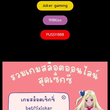
Joker gaming
918Kiss
PUSSY888