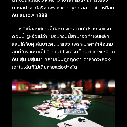
น้ำเงินจะแทนด้วยเลข 0 โปรแกรมนี้คือการเสี่ยง
ดวงอย่างแท้จริง เพราะแต่ละชุดจะออกมาไม่เหมือน
กัน autowin888
หน้าที่ของผู้เล่นก็คือการแทงตามโปรแกรมแรน
ดอมนี้ รู้หรือไม่ว่า โปรแกรมนี้สามารถทำเงินหลัก
แสนให้กับผู้เล่นบางคนมาแล้ว เพราะบาคาร่าคือเกม
สุ่มที่ใครจะชนะก็ได้ ส่วนโปรแกรมก็สุ่มตัวเลขเหมือน
กัน สุ่มไปสุ่มมา กลายเป็นถูกทุกตา ถ้าหากจะลอง
เอาไปเล่นก็ไม่เสียหายแต่อย่างใด