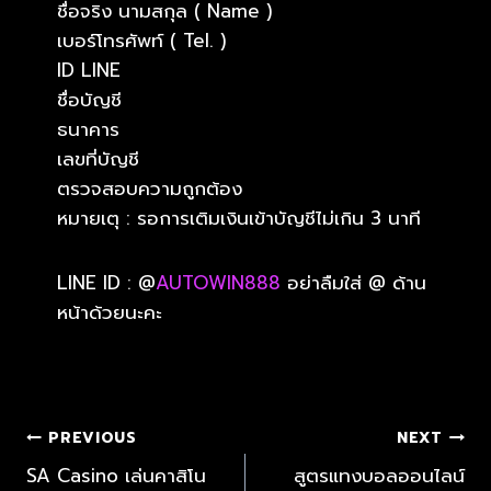
ชื่อจริง นามสกุล ( Name )
เบอร์โทรศัพท์ ( Tel. )
ID LINE
ชื่อบัญชี
ธนาคาร
เลขที่บัญชี
ตรวจสอบความถูกต้อง
หมายเตุ : รอการเติมเงินเข้าบัญชีไม่เกิน 3 นาที
LINE ID : @
AUTOWIN888
อย่าลืมใส่ @ ด้าน
หน้าด้วยนะคะ
PREVIOUS
NEXT
SA Casino เล่นคาสิโน
สูตรแทงบอลออนไลน์