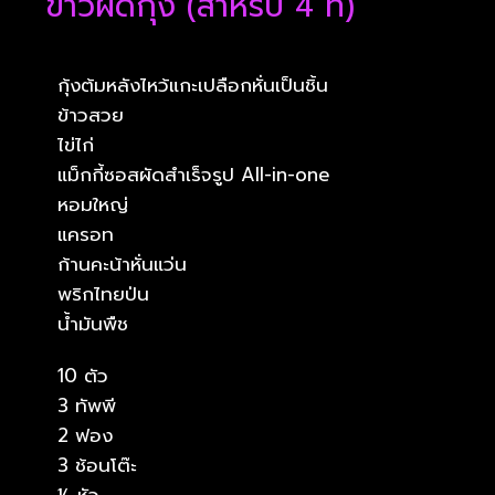
ข้าวผัดกุ้ง (สำหรับ 4 ที่)
กุ้งต้มหลังไหว้แกะเปลือกหั่นเป็นชิ้น
ข้าวสวย
ไข่ไก่
แม็กกี้ซอสผัดสำเร็จรูป All-in-one
หอมใหญ่
แครอท
ก้านคะน้าหั่นแว่น
พริกไทยป่น
น้ำมันพืช
10 ตัว
3 ทัพพี
2 ฟอง
3 ช้อนโต๊ะ
½ หัว