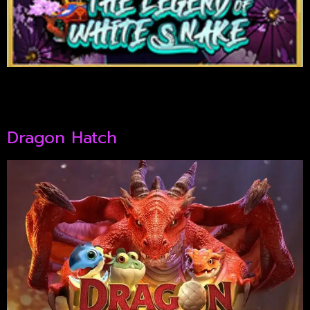
Dragon Hatch