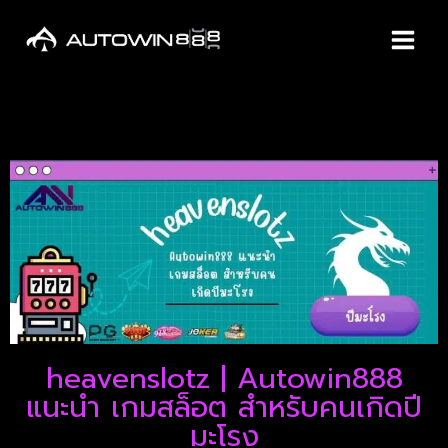
heavenslotz | Autowin888
แนะนำ เกมสล็อต สำหรับคนเกิดปี
มะโรง