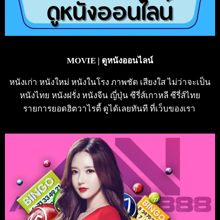
MOVIE | ดูหนังออนไลน์
หนังเก่า หนังใหม่ หนังในโรง ภาพชัด เสียงใส ไม่ว่าจะเป็น
หนังไทย หนังฝรั่ง หนังจีน ญี่ปุ่น ซีรี่ส์เกาหลี ซีรี่ส์ไทย
รายการยอดฮิตวาไรตี้ ดูได้เลยทันที ที่เว็บของเรา