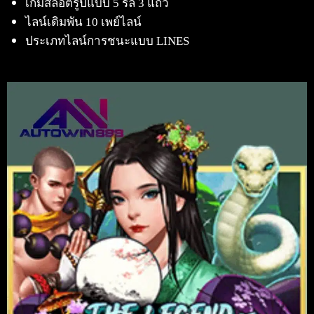
เกมสล็อตรูปแบบ 5 รีล 3 แถว
ไลน์เดิมพัน 10 เพย์ไลน์
ประเภทไลน์การชนะแบบ LINES