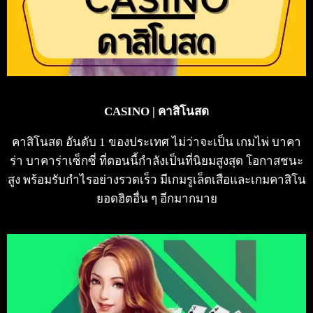
CASINO | คาสิโนสด
คาสิโนสด อันดับ 1 ของประเทศ ไม่ว่าจะเป็น เกมไพ่ บาคา
ร่า บาคาร่าเซ็กซี่ ที่ตอนนี้กำลังเป็นที่นิยมสูงสุด โอกาสชนะ
สูง พร้อมรับกำไรอย่างรวดเร็ว มีเกมรูเล็ตเสือและเกมคาสิโน
ยอดฮิตอื่น ๆ อีกมากมาย