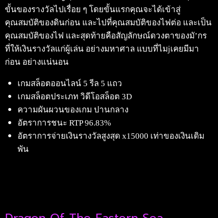
ขั้นของรางวัลไปเรื่อย ๆ โดยขั้นแรกคุณจะได้เข้าสู่
คุณสมบัติของดินก่อน และไปที่คุณสมบัติของไฟต่อ และเป็น
คุณสมบัติของไฟ และสุดท้ายคือสัญลักษณ์ดวงตาของมั’กร
ที่ให้เงินรางวัลแก่ผู้เล่น อย่างมหาศาล แบบที่ไมjเคยมีมา
ก่อน อย่างแน่นอน
เกมสล็อตออนไลน์ 5 รีล 5 แถว
เกมสล็อตประเภท วิดีโอสล็อต 3D
ความผันผวนของเกม ปานกลาง
อัตราการชนะ RTP 96.83%
อัตราการจ่ายเงินรางวัลสูงสุด x15000 เท่าของเงินเดิม
พัน
Dragon Of The Eastern Sea