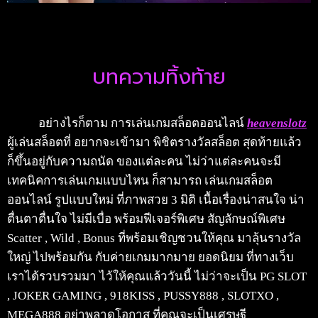
บทความทิ้งท้าย
อย่างไรก็ตาม การเล่นเกมสล็อตออนไลน์
heavenslotz
ผู้เล่นสล็อตที่ อยากจะเข้ามา พิชิตรางวัลสล็อต
สุดท้ายแล้ว
ก็ขึ้นอยู่กับความถนัด ของแต่ละคน ไม่ว่าแต่ละคนจะมี
เทคนิคการเล่นเกมแบบไหน ก็สามารถ เล่นเกมสล็อต
ออนไลน์ รูปแบบใหม่ ที่ภาพสวย 3 มิติ เนื้อเรื่องน่าสนใจ น่า
ตื่นตาตื่นใจ ไม่มีเบื่อ พร้อมฟีเจอร์พิเศษ สัญลักษณ์พิเศษ
Scatter , Wild , Bonus ที่พร้อมเชิญชวนให้คุณ มาลุ้นรางวัล
ใหญ่ ไปพร้อมกัน กับค่ายเกมมากมาย ยอดนิยม ที่ทางเว็บ
เราได้รวบรวมมา ไว้ให้คุณแล้ววันนี้ ไม่ว่าจะเป็น PG SLOT
, JOKER GAMING , 918KISS , PUSSY888 , SLOTXO ,
MEGA888 อย่าพลาดโอกาส ที่คุณจะเป็นเศรษฐี