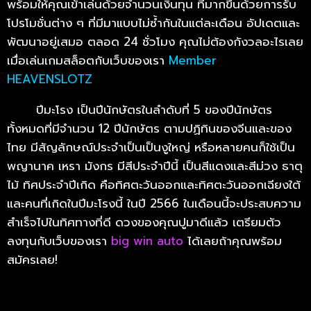
พร้อมให้คุณเข้าเล่นด้วยจำนวนเงินทุน ที่มากขึ้นด้วยการรับ
โปรโมชั่นต่าง ๆ ที่มีมาแบบไม่ซ้ำกันในแต่ละเดือน อัปเดตและ
พัฒนาอยู่เสมอ ตลอด 24 ชั่วโมง คุณไม่ต้องกังวลอะไรเลย
เมื่อเล่นเกมสล็อตกับเว็บของเรา
Member
HEAVENSLOTZ
ปีมะโรง เป็นปีนักษัตรในลำดับที่ 5 ของปีนักษัตร
ทั้งหมดที่มีจำนวน 12 ปีนักษัตร ตามปฏิทินของจีนและของ
ไทย มีสัญลักษณ์ประจำเป็นเป็นงูใหญ่ หรือหลายคนก็ใช้เป็น
พญานาค เหรา มังกร มีสีประจำปีนี้ เป็นสีแดงและสีม่วง ธาตุ
ไม้ ทิศประจำปีเกิด คือทิศตะวันออกและทิศตะวันออกเฉียงใต้
และคนที่เกิดในปีมะโรงนี้ ในปี 2566 ในเดือนนี้จะประสบความ
สำเร็จไปในทิศทางที่ดี ดวงของคุณปูมาดีแล้ว เตรียมตัว
ลงทุนกับเว็บของเรา
big win auto
ได้เลยถ้าคุณพร้อม
สมัครเลย!