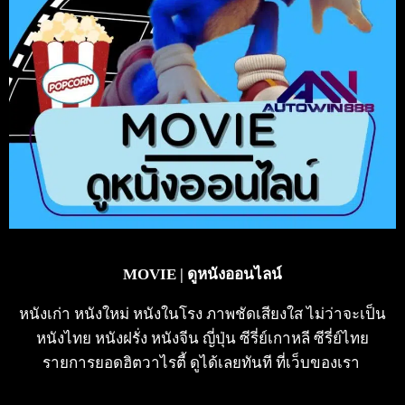
MOVIE | ดูหนังออนไลน์
หนังเก่า หนังใหม่ หนังในโรง ภาพชัดเสียงใส ไม่ว่าจะเป็น
หนังไทย หนังฝรั่ง หนังจีน ญี่ปุ่น ซีรี่ย์เกาหลี ซีรี่ย์ไทย
รายการยอดฮิตวาไรตี้ ดูได้เลยทันที ที่เว็บของเรา