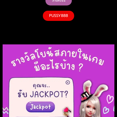
918Kiss
PUSSY888