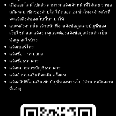
เมื่อแอดไลน์ไปแล้ว สามารถแจ้งเจ้าหน้าที่ได้เลย ว่าขอ
สมัครสมาชิกของค่ายใด ได้ตลอด 24 ชั่วโมง เจ้าหน้าที่
จะแจ้งลิงค์ของเว็บนั้นๆ มาให้
และหลังจากนั้น เจ้าหน้าที่จะแจ้งข้อมูลเลขบัญชีของ
เว็บไซต์ และแจ้งว่า คุณจะต้องแจ้งข้อมูลส่วนตัว เป็น
ข้อมูลอะไรบ้าง
แจ้งเบอร์โทร
แจ้งชื่อ – นามสกุล
แจ้งชื่อธนาคาร
แจ้งหมายเลขบัญชีธนาคาร
แจ้งจำนวนเงินที่จะเติมครั้งแรก
แจ้งสลิปที่โอนเงินเข้าบัญชีของทางเว็บ (จำนวนเงินตาม
ที่แจ้ง)