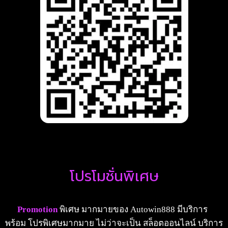
โปรโมชั่นพิเศษ
Promotion
พิเศษ มากมายของ Autowin888 มีบริการ
พร้อม โปรพิเศษมากมาย ไม่ว่าจะเป็น สล็อตออนไลน์ บริการ