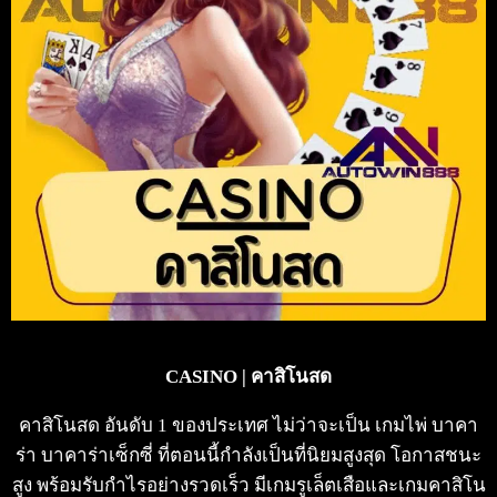
CASINO | คาสิโนสด
คาสิโนสด อันดับ 1 ของประเทศ ไม่ว่าจะเป็น เกมไพ่ บาคา
ร่า บาคาร่าเซ็กซี่ ที่ตอนนี้กำลังเป็นที่นิยมสูงสุด โอกาสชนะ
สูง พร้อมรับกำไรอย่างรวดเร็ว มีเกมรูเล็ตเสือและเกมคาสิโน