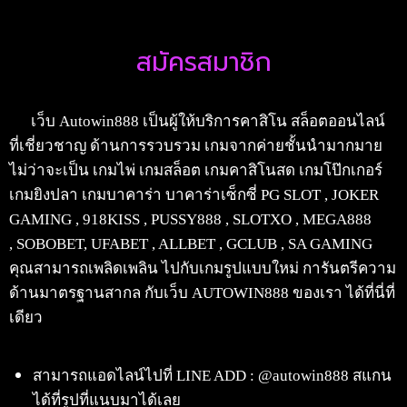
สมัครสมาชิก
เว็บ Autowin888 เป็นผู้ให้บริการคาสิโน สล็อตออนไลน์
ที่เชี่ยวชาญ ด้านการรวบรวม เกมจากค่ายชั้นนำมากมาย
ไม่ว่าจะเป็น เกมไพ่ เกมสล็อต เกมคาสิโนสด เกมโป๊กเกอร์
เกมยิงปลา เกมบาคาร่า บาคาร่าเซ็กซี่
PG SLOT , JOKER
GAMING , 918KISS , PUSSY888 , SLOTXO , MEGA888
,
SOBOBET, UFABET , ALLBET , GCLUB , SA GAMING
คุณสามารถเพลิดเพลิน ไปกับเกมรูปแบบใหม่ การันตรีความ
ด้านมาตรฐานสากล กับเว็บ AUTOWIN888 ของเรา ได้ที่นี่ที่
เดียว
สามารถแอดไลน์ไปที่ LINE ADD : @autowin888 สแกน
ได้ที่รูปที่แนบมาได้เลย