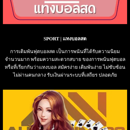
SPORT | แทงบอลสด
การเดิมพันฟุตบอลสด เป็นการพนันที่ได้รับความนิยม
จำนวนมาก พร้อมความสะดวกสบาย ของการพนันฟุตบอล
หรือที่เรียกกันว่าแทงบอล สมัครง่าย เดิมพันง่าย ไม่ซับซ้อน
ไม่ผ่านคนกลาง รับเงินผ่านระบบที่เสถียร ปลอดภัย