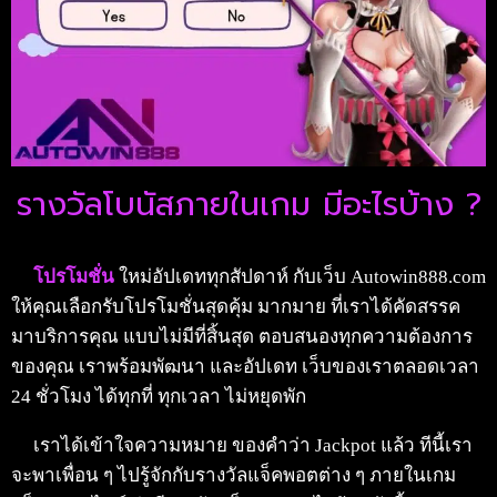
รางวัลโบนัสภายในเกม มีอะไรบ้าง ?
โปรโมชั่น
ใหม่อัปเดททุกสัปดาห์ กับเว็บ Autowin888.com
ให้คุณเลือกรับโปรโมชั่นสุดคุ้ม มากมาย ที่เราได้คัดสรรค
มาบริการคุณ แบบไม่มีที่สิ้นสุด ตอบสนองทุกความต้องการ
ของคุณ เราพร้อมพัฒนา และอัปเดท เว็บของเราตลอดเวลา
24 ชั่วโมง ได้ทุกที่ ทุกเวลา ไม่หยุดพัก
เราได้เข้าใจความหมาย ของคำว่า Jackpot แล้ว ทีนี้เรา
จะพาเพื่อน ๆ ไปรู้จักกับรางวัลแจ็คพอตต่าง ๆ ภายในเกม