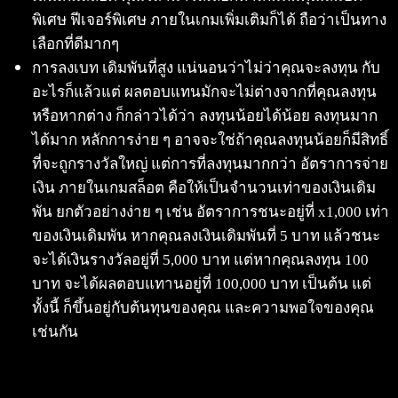
พิเศษ ฟีเจอร์พิเศษ ภายในเกมเพิ่มเติมก็ได้ ถือว่าเป็นทาง
เลือกที่ดีมากๆ
การลงเบท เดิมพันที่สูง แน่นอนว่าไม่ว่าคุณจะลงทุน กับ
อะไรก็แล้วแต่ ผลตอบแทนมักจะไม่ต่างจากที่คุณลงทุน
หรือหากต่าง ก็กล่าวได้ว่า ลงทุนน้อยได้น้อย ลงทุนมาก
ได้มาก หลักการง่าย ๆ อาจจะใช่ถ้าคุณลงทุนน้อยก็มีสิทธิ์
ที่จะถูกรางวัลใหญ่ แต่การที่ลงทุนมากกว่า อัตราการจ่าย
เงิน ภายในเกมสล็อต คือให้เป็นจำนวนเท่าของเงินเดิม
พัน ยกตัวอย่างง่าย ๆ เช่น อัตราการชนะอยู่ที่ x1,000 เท่า
ของเงินเดิมพัน หากคุณลงเงินเดิมพันที่ 5 บาท แล้วชนะ
จะได้เงินรางวัลอยู่ที่ 5,000 บาท แต่หากคุณลงทุน 100
บาท จะได้ผลตอบแทานอยู่ที่ 100,000 บาท เป็นต้น แต่
ทั้งนี้ ก็ขึ้นอยู่กับต้นทุนของคุณ และความพอใจของคุณ
เช่นกัน