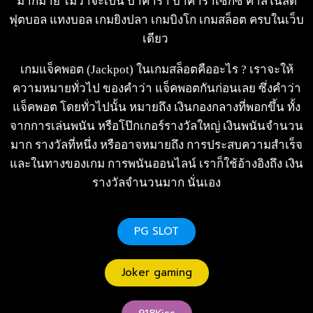
มากมาย ไม่ว่าจะเป็น บาคาร่า บาคาร่าเซ็กซี่ คาสิโนสด
ฟุตบอล แทงบอล เกมยิงปลา เกมบิงโก เกมสล็อต ครบในเว็บ
เดียว
เกมแจ็คพอต (Jackpot) ในเกมสล็อตคืออะไร ? เราจะให้
ความหมายทั่วไป ของคำว่า แจ็คพอตกันก่อนเลย ซึ่งคำว่า
แจ็คพอต โดยทั่วไปนั้น หมายถึง เงินกองกลางที่พอกขึ้น ทั้ง
จากการเล่นพนัน หรือโป๊กเกอร์รางวัลใหญ่ เงินพนันจำนวน
มาก รางวัลที่หนึ่ง หรืออาจหมายถึง การประสบความสำเร็จ
และในทางของเกม การพนันออนไลน์ เราก็ใช้อ้างอิงถึง เงิน
รางวัลจำนวนมาก นั่นเอง
PG SLOT
Joker gaming