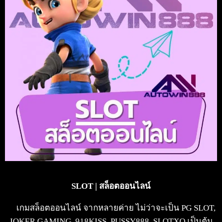
SLOT | สล็อตออนไลน์
เกมสล็อตออนไลน์ จากหลายค่าย ไม่ว่าจะเป็น PG SLOT,
JOKER GAMING, 918KISS, PUSSY888, SLOTXO เป็นต้น