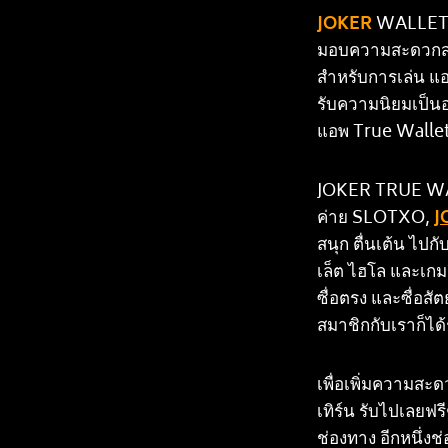
JOKER
WALLET เป
มอบความสะดวกสบาย
สำหรับการเล่น แอ
รับความนิยมเป็นอ
แอพ True Wallet 
JOKER TRUE WALL
ค่าย SLOTXO,
J
สนุก ตื่นเต้น ไปก
เล็ต ไฮโล และเกม
ซื่อตรง และซื่อส
สมาชิกกับเราก็ได้ร
เพื่อเพิ่มความสะด
เทิร์น รับไปเลยฟร
ช่องทาง อีกหนึ่งช