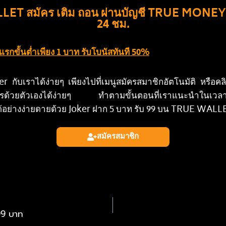
T สมัคร เติม ถอน ผ่านบัญชี TRUE MONEY 
24 ชม.
แรกขั้นต่ำเพียง 1 บาท รับโบนัสทันที 50%
 กับเราได้ง่ายๆ เพียงไปที่เมนูสมัครสมาชิกอัตโนมัติ หรือคลิก
้วยตัวเองได้ง่ายๆ ทำตามขั้นตอนที่เราแนะนำในเวลาเพียง
้อย่างง่ายดายด้วย Joker ฝาก 5 บาท รับ 99 บน TRUE WALLE
สมัครสมาชิก
99 บาท