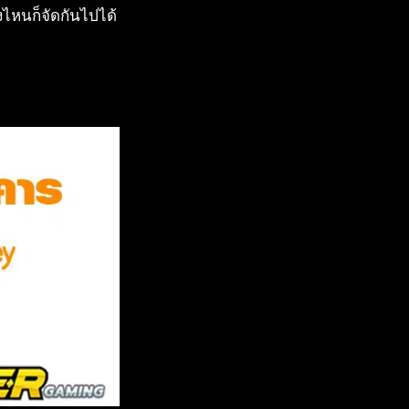
ไหนก็จัดกันไปได้