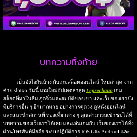
บทความทิ้งท้าย
เป็นยังไงกันบ้าง กับเกมสล็อตออนไลน์ ใหม่ล่าสุด จาก
ค่าย slotxo วันนี้ เกมใหม่อัปเดตล่าสุด
Leprechaun
เกม
สล็อตที่มาในธีม ภูตจิ๋วและสมบัติของเขา และเว็บของเรายัง
มีบริการอื่น ๆ อีกมากมาย อย่างการดูดวง ดูหนังออนไลน์
และแนะนำสถานที่ ท่องเที่ยวต่าง ๆ คุณสามารถเข้าชมได้ที่
บทความของเว็บเราได้เลย และเล่นเกมกับ เว็บของเราได้ทั้ง
ผ่านโทรศัพท์มือถือ ระบบปฏิบัติการ IOS และ Android และ