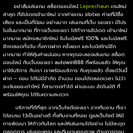
อย่าลืมเล่นเกม สล็อตออนไลน์
Leprechaun
เกมใหม่
ล่าสุด ที่อัปเดตเข้ามาใหม่ จากค่ายเกม slotxo ค่ายที่มีชื่อ
เสียง และเป็นที่นิยม อย่างมาก เล่นเกมที่เว็บ ของเรา มีโปร
โมชั่นมากมาย ที่ทางเว็บของเรา ได้ทำการอัปเดต เข้ามาใหม่
มากมาย สมัครสมาชิกใหม่ รับโบนัสฟรี 100% และโบนัสฟรี
อีกตลอดทั้งวัน ทั้งการฝาก ครั้งแรก และโบนัสไทม์อีก
มากมาย ทำให้คุ้มค่าแน่นอน หากคุณจะลองเล่นเกม สล็อต
ออนไลน์ กับเว็บของเรา autowin888 ที่พร้อมแล้ว ให้คุณ
มาใช้บริการ กับเรา เราพร้อมบริการ กับคุณแล้ว ตั้งแต่วันนี้
ฝาก – ถอน ได้ไม่มีจำกัด จำนวน ถอนได้ตลอดเวลา ไม่ว่า
จะเงินเยอะเท่าไหร่ ก็สามารถทำได้ ผ่านระบบ อัตโนมัติ ที่
พร้อมให้คุณ ได้รับความสะดวก
บริการที่ดีที่สุด จากเว็บไซต์ของเรา จากทีมงาน ที่เรา
ได้อบรม ไว้เป็นอย่างดี ทั้งทีมงานที่คอย ดูแลเว็บไซต์ ให้มี
การพัฒนา ให้ก้าวทันโลก และให้เล่นเกมได้อย่าง ไม่มีสะดุด
ตลอดการ เล่นของคุณ และทีมงานคุณภาพ ด้านการตอบ