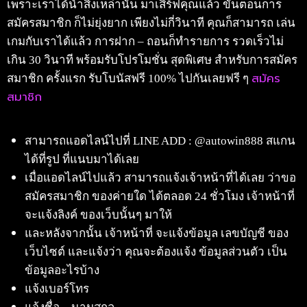
เพราะเราได้นำสิ่งเหล่านั้น มาเสิร์ฟคุณแล้ว ขั้นตอนการ
สมัครสมาชิก ก็ไม่ยุ่งยาก เพียงไม่กี่วินาที คุณก็สามารถ เล่น
เกมกับเราได้แล้ว การฝาก – ถอนก็ทำรายการ รวดเร็วไม่
เกิน 30 วินาที พร้อมรับโปรโมชั่น สุดพิเศษ สำหรับการสมัคร
สมัคร
สมาชิก ครั้งแรก รับโบนัสฟรี 100% ไปกันเลยฟรี ๆ
สมาชิก
สามารถแอดไลน์ไปที่ LINE ADD : @autowin888 สแกน
ได้ที่รูป ที่แนบมาได้เลย
เมื่อแอดไลน์ไปแล้ว สามารถแจ้งเจ้าหน้าที่ได้เลย ว่าขอ
สมัครสมาชิก ของค่ายใด ได้ตลอด 24 ชั่วโมง เจ้าหน้าที่
จะแจ้งลิงค์ ของเว็บนั้นๆ มาให้
และหลังจากนั้น เจ้าหน้าที่ จะแจ้งข้อมูล เลขบัญชี ของ
เว็บไซต์ และแจ้งว่า คุณจะต้องแจ้ง ข้อมูลส่วนตัว เป็น
ข้อมูลอะไรบ้าง
แจ้งเบอร์โทร