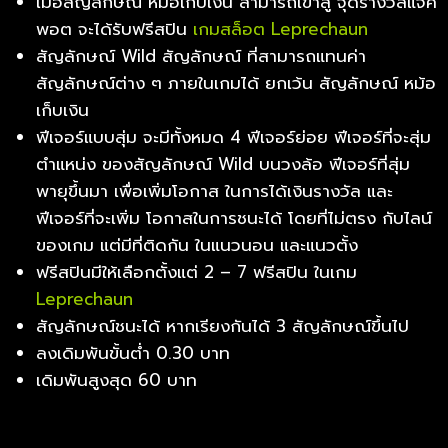
เมื่อสัญลักษณ์ หม้อเก็บเงิน สามารถเข้าสู่ จุดรางวัลแจ็ค
พอต จะได้รับฟรีสปิน
เกมสล็อต Leprechaun
สัญลักษณ์ Wild สัญลักษณ์ ที่สามารถแทนค่า
สัญลักษณ์ต่าง ๆ ภายในเกมได้ ยกเว้น สัญลักษณ์ หม้อ
เก็บเงิน
ฟีเจอร์แบบสุ่ม จะมีทั้งหมด 4 ฟีเจอร์ย่อย ฟีเจอร์ที่จะสุ่ม
ตำแหน่ง ของสัญลักษณ์ Wild บนวงล้อ ฟีเจอร์ที่สุ่ม
พายุขึ้นมา เพื่อเพิ่มโอกาส ในการได้เงินรางวัล และ
ฟีเจอร์ที่จะเพิ่ม โอกาสในการชนะได้ โดยที่ไม่ตรง กับไลน์
ของเกม แต่มีที่ติดกัน ในแนวนอน และแนวตั้ง
ฟรีสปินมีให้เลือกตั้งแต่ 2 – 7 ฟรีสปิน ในเกม
Leprechaun
สัญลักษณ์ชนะได้ หากเรียงกันได้ 3 สัญลักษณ์ขึ้นไป
ลงเดิมพันขั้นต่ำ 0.30 บาท
เดิมพันสูงสุด 60 บาท