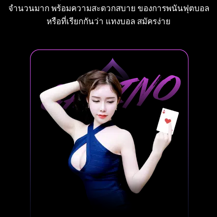
จำนวนมาก พร้อมความสะดวกสบาย ของการพนันฟุตบอล
หรือที่เรียกกันว่า แทงบอล สมัครง่าย