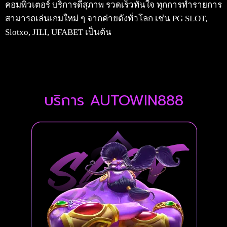
คอมพิวเตอร์ บริการดีสุภาพ รวดเร็วทันใจ ทุกการทำรายการ
สามารถเล่นเกมใหม่ ๆ จากค่ายดังทั่วโลก เช่น PG SLOT,
Slotxo, JILI, UFABET เป็นต้น
บริการ AUTOWIN888