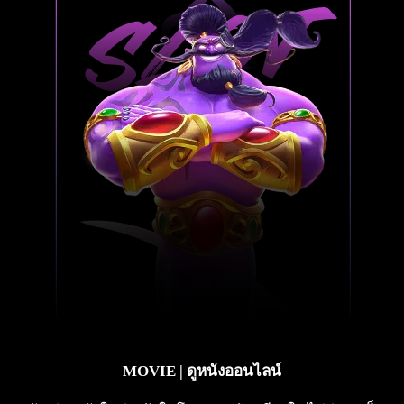
MOVIE | ดูหนังออนไลน์