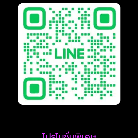
โปรโมชั่นพิเศษ