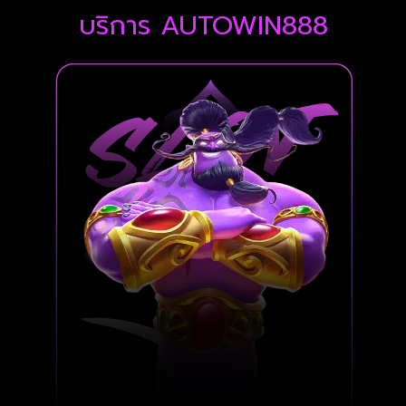
บริการ AUTOWIN888