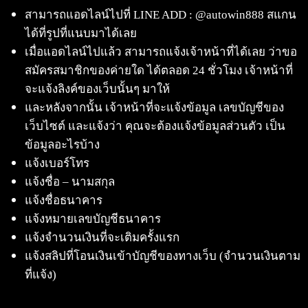
สามารถแอดไลน์ไปที่ LINE ADD : @autowin888 สแกน
ได้ที่รูปที่แนบมาได้เลย
เมื่อแอดไลน์ไปแล้ว สามารถแจ้งเจ้าหน้าที่ได้เลย ว่าขอ
สมัครสมาชิกของค่ายใด ได้ตลอด 24 ชั่วโมง เจ้าหน้าที่
จะแจ้งลิงค์ของเว็บนั้นๆ มาให้
และหลังจากนั้น เจ้าหน้าที่จะแจ้งข้อมูล เลขบัญชีของ
เว็บไซต์ และแจ้งว่า คุณจะต้องแจ้งข้อมูลส่วนตัว เป็น
ข้อมูลอะไรบ้าง
แจ้งเบอร์โทร
แจ้งชื่อ – นามสกุล
แจ้งชื่อธนาคาร
แจ้งหมายเลขบัญชีธนาคาร
แจ้งจำนวนเงินที่จะเติมครั้งแรก
แจ้งสลิปที่โอนเงินเข้าบัญชีของทางเว็บ (จำนวนเงินตาม
ที่แจ้ง)