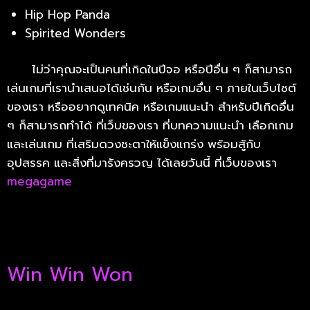
Hip Hop Panda
Spirited Wonders
ไม่ว่าคุณจะเป็นคนที่เกิดในปีจอ หรือปีอื่น ๆ ก็สามารถ
เล่นเกมที่เรานำเสนอได้เช่นกัน หรือเกมอื่น ๆ ภายในเว็บไซต์
ของเรา หรืออยากดูเทคนิค หรือเกมแนะนำ สำหรับปีเกิดอื่น
ๆ ก็สามารถทำได้ ที่เว็บของเรา ที่บทความแนะนำ เลือกเกม
และเล่นเกม ที่เสริมดวงชะตาให้แข็งแกร่ง พร้อมสู้กับ
อุปสรรค และสิ่งที่มารังครวญ ได้เลยวันนี้ ที่เว็บของเรา
megagame
Win Win Won