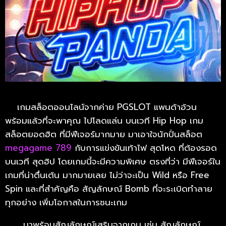
เกมสล็อตออนไลน์จากค่าย PGSLOT แพนด้าอ้วน
พร้อมแล้วที่จะพาคุณ ไปโลดแล่น บนเวที Hip Hop เกม
สล็อตยอดฮิต ที่มีฟีเจอร์มากมาย มาเอาใจนักปั่นสล็อต
megagame 789
กับการแข่งขันเท้าไฟ สุดโหด ที่ต้องรอด
บนเวที สุดฮิป
โดยเกมนี้จะมีความพิเศษ ตรงที่ว่า มีฟีเจอร์ใน
เกมที่น่าตื่นเต้น มากมายเลย ไม่ว่าจะเป็น Wild หรือ Free
Spin และที่สำคัญคือ สัญลักษณ์ Bomb ที่จะระเบิดทำลาย
ทุกอย่าง เพิ่มโอกาสในการชนะเกม
มาพร้อมสัญลักษณ์เสริมจากเกม เช่น สัญลักษณ์