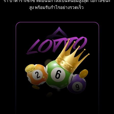
ร่า บาคาร่าเซ็กซี่ ที่ตอนนี้กำลังเป็นที่นิยมสูงสุด โอกาสชนะ
สูง พร้อมรับกำไรอย่างรวดเร็ว