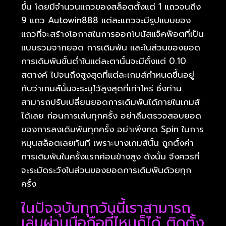
ขึ้น โดยมีจำนวนแถวของสล็อตตั้งแต่ 1 แถวจนถึง
9 แถว Autowin888 แต่ละแถวจะมีรูปแบบของ
แถวที่จะสร้างโอกาสในการออกโบนัสแจ็คพ็อตที่เป็น
แบบรวมจากยอด การเดิมพัน และในส่วนของยอด
การเดิมพันขั้นต่ำในแต่ละตานั้นจะมีตั้งแต่ 0.10
สตางค์ ไปจนถึงสูงสุดที่แต่ละเกมส์กำหนดขึ้นอยู่
กับว่าเกมส์นั้นจะระบุไว้สูงสุดที่เท่าไหร่ ซึ่งท่าน
สามารถปรับเปลี่ยนยอดการเดิมพันได้ภายในเกมส์
ได้เลย ก่อนการเล่นทุกครั้ง อย่าลืมตรวจสอบยอด
ของการลงเดิมพันทุกครั้ง อย่าเพิ่งกด Spin ในการ
หมุนสล็อตเลยทันที เพราะบางเกมส์นั้น ถูกตั้งค่า
การเดิมพันในครั้งแรกค่อนข้างสูง ดังนั้น จึงควรที่
จะระมัดระวังในส่วนของยอดการเดิมพันด้วยทุก
ครั้ง
ในปัจจุบันทุกวันนี้เราสามารถ
เล่นผ่านมือถือที่ไหนก็ได้ ติดตั้ง