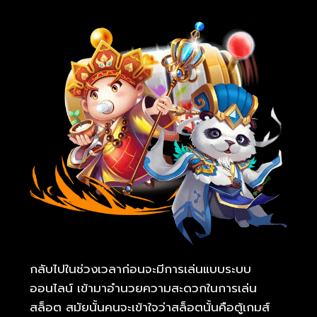
กลับไปในช่วงเวลาก่อนจะมีการเล่นแบบระบบ
ออนไลน์ เข้ามาอำนวยความสะดวกในการเล่น
สล็อต สมัยนั้นคนจะเข้าใจว่าสล็อตนั้นคือตู้เกมส์