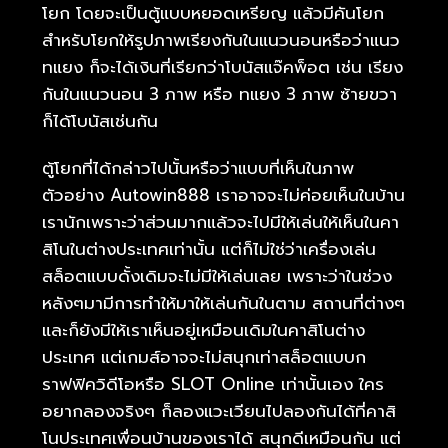
โยก โดยจะเป็นตู้แบบหยอดเหรียญ แล้วมีคันโยก
สำหรับโยกให้รูปภาพเรียงกันในแนวนอนหรือว่าแนว
ทแยง ก็จะได้เงินที่เรียกว่าโบนัสแจ๊คพ็อต เช่น เรียง
กันในแนวนอน 3 ภาพ หรือ ทแยง 3 ภาพ ซ้ายขวา
ก็ได้โบนัสเช่นกัน
ตู้โยกที่ได้กล่าวไปนั้นหรือว่าแบบที่เห็นในภาพ
ตัวอย่าง Autowin888 เราอาจจะไม่ค่อยเห็นในบ้าน
เรานักเพราะว่าส่วนมากแล้วจะไปมีให้เล่นให้เห็นในคา
สิโนในต่างประเทศเท่านั้น แต่ก็ไม่ใช่ว่าเครื่องเล่น
สล็อตแบบดั้งเดิมจะไม่มีให้เล่นเลย เพราะว่าในช่วง
หลังๆมามีการทำให้มาให้เล่นกันในตาม สถานที่ต่างๆ
และก็ยังมีให้เราเห็นอยู่เหมือนเดิมในคาสิโนต่าง
ประเทศ แต่เกมส์อาจจะไม่สนุกเท่าสล็อตแบบก
ราฟฟิควิดีโอหรือ SLOT Online เท่านั้นเอง ใคร
อยากลองจริงๆ ก็ลองแวะเวียนไปลองกันได้ที่คาสิ
โนประเทศเพื่อนบ้านของเราได้ สนุกดีเหมือนกัน แต่