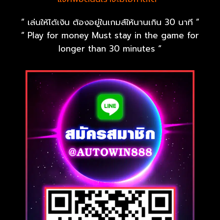
” เล่นให้ได้เงิน ต้องอยู่ในเกมส์ให้นานเกิน 30 นาที ”
” Play for money Must stay in the game for
longer than 30 minutes “