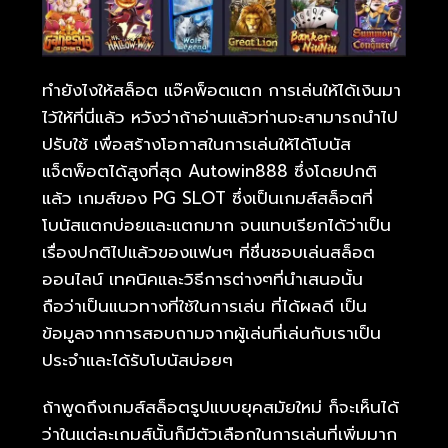
ทำยังไงให้สล็อต แจ๊คพ็อตแตก การเล่นให้ได้เงินมา
ไว้ให้ที่นี่แล้ว หวังว่าถ้าอ่านแล้วท่านจะสามารถนำไป
ปรับใช้ เพื่อสร้างโอกาสในการเล่นให้ได้โบนัส
แจ็ตพ็อตได้สูงที่สุด Autowin888 ซึ่งโดยปกติ
แล้ว เกมส์ของ PG SLOT ซึ่งเป็นเกมส์สล็อตที่
โบนัสแตกบ่อยและแตกมาก จนแทบเรียกได้ว่าเป็น
เรื่องปกติไปแล้วของแฟนๆ ที่ชื่นชอบเล่นสล็อต
ออนไลน์ เทคนิคและวิธีการต่างๆที่นำเสนอนั้น
ถือว่าเป็นแนวทางที่ใช้ในการเล่น ที่ได้ผลดี เป็น
ข้อมูลจากการสอบถามจากผู้เล่นที่เล่นกับเราเป็น
ประจำและได้รับโบนัสบ่อยๆ
ถ้าพูดถึงเกมส์สล็อตรูปแบบยุคสมัยใหม่ ก็จะเห็นได้
ว่าในแต่ละเกมส์นั้นก็มีตัวเลือกในการเล่นที่เพิ่มมาก