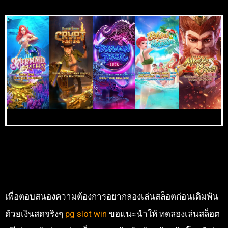
เพื่อตอบสนองความต้องการอยากลองเล่นสล็อตก่อนเดิมพัน
ด้วยเงินสดจริงๆ
pg slot win
ขอแนะนำให้ ทดลองเล่นสล็อต