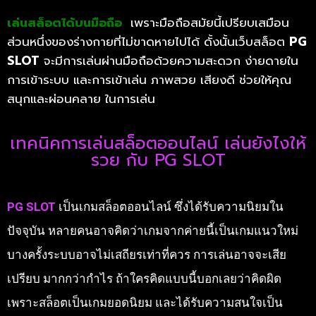
เล่นสล็อตได้บนมือถือ
เพราะมือถือสมัยนี้เปรียบเสมือน
ส่วนหนึ่งของร่างกายที่ไม่ขาดหายไปได้ ดั้งนั้นเว็บสล็อต
PG
SLOT
จะมีการเล่นผ่านมือถือด้วยความสะดวก ง่ายดายใน
การเข้าระบบ และการเข้าเล่น ภาพสวย เสียงดี ช่วยให้คุณ
สนุกและผ่อนคลาย ในการเล่น
เทคนิคการเล่นสล็อตออนไลน์ เล่นยังไงให้
รวย กับ PG SLOT
PG SLOT
เป็นเกมสล็อตออนไลน์ ซึ่งได้รับความนิยมใน
ปัจจุบัน หลายคนอาจคิดว่าเกมจากค่ายนี้เป็นเกมแนวใหม่
บางครั้งระบบอาจไม่เสถียรเท่าที่ควร การเล่นอาจจะเสีย
เปรียบ มากกว่ากำไร ถ้าใครคิดแบบนี้บอกเลยว่าคิดผิด
เพราะสล็อตเป็นเกมยอดนิยม และได้รับความสนใจเป็น