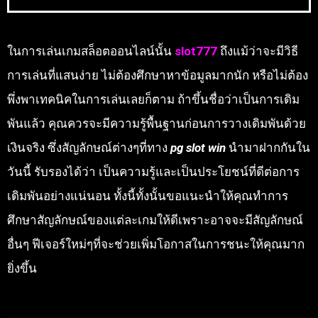
ในการเล่นเกมสล็อตออนไลน์นั้น
slot777
ถึงแม้ว่าจะมีวิธี
การเล่นที่แสนง่าย ไม่ต้องศึกษาหาข้อมูลมากนัก หรือไม่ต้อง
พึ่งพาเทคนิคในการเล่นเลยก็ตาม ถ้าขึ้นชื่อว่าเป็นการเดิม
พันแล้ว คุณควรจะมีความรู้พื้นฐานก่อนการวางเดิมพันด้วย
เงินจริง ซึ่งสัญลักษณ์ต่างๆที่ทาง
pg slot win
นำมาฝากกันใน
วันนี้ รับรองได้ว่า เป็นความรู้และเป็นประโยชน์ที่ดีต่อการ
เดิมพันอย่างแน่นอน ทั้งนี้ทั้งนั้นขอแนะนำให้คุณทำการ
ศึกษาสัญลักษณ์ของแต่ละเกมให้ดีเพราะอาจจะมีสัญลักษณ์
อื่นๆ ฟีเจอร์ใหม่ๆที่จะช่วยเพิ่มโอกาสในการชนะให้คุณมาก
ยิ่งขึ้น