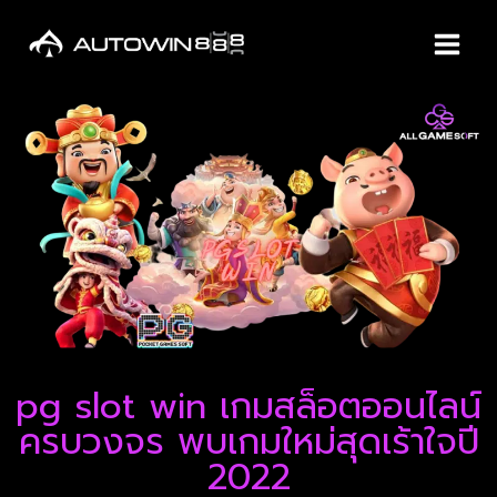
pg slot win เกมสล็อตออนไลน์
ครบวงจร พบเกมใหม่สุดเร้าใจปี
2022