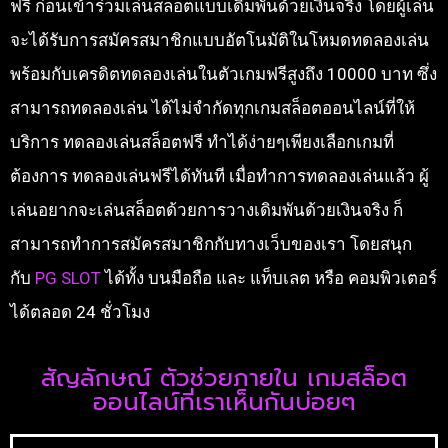
ฟรี ก่อนเข้าร่วมเล่นสล็อตแบบเดิมพันด้วยเงินจริง โดยผู้เล่น
จะได้รับการสมัครสมาชิกแบบอัตโนมัติในโหมดทดลองเล่น
พร้อมกับเครดิตทดลองเล่นในตัวเกมฟรีสูงถึง 10000 บาท ซึ่ง
สามารถทดลองเล่น ได้ไม่จำกัดทุกเกมสล็อตออนไลน์ที่ให้
บริการ ทดลองเล่นสล็อตฟรี ทำได้ง่ายๆเพียงเลือกเกมที่
ต้องการ ทดลองเล่นฟรีได้ทันที เมื่อทำการทดลองเล่นแล้ว ผู้
เล่นอยากจะเล่นสล็อตด้วยการวางเดิมพันด้วยเงินจริง ก็
สามารถทำการสมัครสมาชิกกับทางเว็บของเรา โดยสนุก
กับ
PG SLOT
ได้ทั้ง บนมือถือ และ แท็บเลต หรือ คอมพิวเตอร์
ได้ตลอด 24 ชั่วโมง
สัญลักษณ์ ตัวช่วยภายใน เกมสล็อต
ออนไลน์ที่เราเห็นกันบ่อยๆ