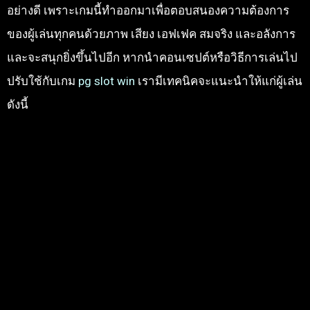
อย่างดี เพราะเกมนี้ทำออกมาเพื่อตอบสนองความต้องการ
ของผู้เล่นทุกคนด้วยภาพ เสียง เอฟเฟค สมจริง และอลังการ
และจะสนุกยิ่งขึ้นไปอีก หากนำคอนเซปต์หรือวิธีการเล่นไป
ปรับใช้กับเกม
pg slot win
เรามีเทคนิคจะแนะนำให้แก่ผู้เล่น
ดังนี้