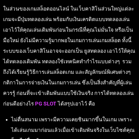
ในส่วนของเกมสล็อตออนไลน์ ในเว็บคาสิโนส่วนใหญ่แต่ละ
เกมจะมีปุ่มทดลองเล่น พร้อมกับเงินเครดิตแบบทดลองเล่น
เอาไว้ให้คุณเล่นเดิมพันก่อนในกรณีที่คุณไม่มั่นใจ หรือเป็น
มือใหม่ ยังไม่มีความรู้มากพอในเกมการเล่นเกมสล็อต ทั้งนี้
ระบบของเว็บคาสิโนอาจจะออกเป็น ยูสทดลอง เอาไว้ให้คุณ
ได้ทดลองเดิมพัน ทดลองใช้เทคนิคทำกำไรแบบต่างๆ รวม
ถึงได้เรียนรู้วิธีการเล่นสล็อตเกม และสัญลักษณ์พิเศษต่างๆ
กติกาในการจ่ายเงินในเกมการเล่น ซึ่งเป็นสิ่งสำคัญที่ผู้เล่น
ควรรู้ ก่อนที่จะเข้าเดิมพันแบบใช้เงินจริง การได้ทดลองเล่น
ก่อนดีอย่างไร
PG SLOT
ได้สรุปเอาไว้ คือ
ไม่ตื่นสนาม เพราะมีความเคยชินมากขึ้นในเกม เพราะ
ได้เล่นเกมมาก่อนแล้วเมื่อเข้าเดิมพันจริงในเว็บไซต์คุณ