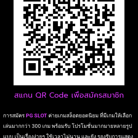
สแกน QR Code เพื่อสมัครสมาชิก
การสมัคร
PG SLOT
ค่ายเกมสล็อตยอดนิยม ที่มีเกมให้เลือก
เล่นมากกว่า 300 เกม พร้อมรับ โปรโมชั่นมากมายหลายรูป
แบบ เป็นเรื่องง่ายๆ ใช้เวลาไม่นาน และยัง รองรับการแสดง