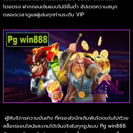
โดยตรง ฝากถอนเงินแบบไม่มีขั้นต่ำ อัปเดตความสนุก
ตลอดเวลาดูแลผู้เล่นทุกท่านระดับ VIP
ผู้ให้บริการความบันเทิง ที่ครองใจนักเดิมพันโดดเด่นไปด้วย
สล็อตออนไลน์และเกมได้เงินจริงในทุกรูปแบบ Pg win888