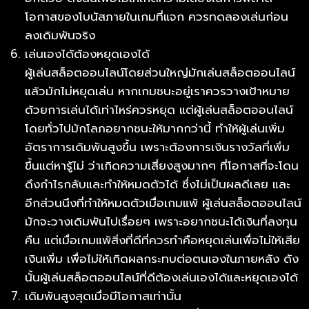
โอกาสของโบนัสภายในเกมที่แจก ควรทดลองเล่นก่อน
ลงเดิมพันจริง
เล่นเองได้ต้องหยุดเองได้
ผู้เล่นสล็อตออนไลน์โดยส่วนใหญ่มักเล่นสล็อตออนไลน์
แล้วมักไม่หยุดเล่น หากเกมชนะอยู่เราควรวางเป้าหมาย
ด้วยการเล่นได้เท่าไหร่ควรหยุด แต่ผู้เล่นสล็อตออนไลน์
โดยทั่วไปมักโลภอยากชนะให้มากกว่านี้ ทำให้ผู้เล่นเพิ่ม
อัตราการเดิมพันสูงขึ้น เพราะต้องการเงินรางวัลที่เพิ่ม
ขึ้นแต่หารู้ไม่ ว่าเกิดความเสี่ยงสูงมากๆ ที่โอกาสที่จะโดน
ดึงกำไรกลับและทำให้หมดตัวได้ ซึ่งไม่เป็นผลดีเลย และ
อีกส่วนนึงที่ทำให้หมดตัวเมื่อเกมแพ้ ผู้เล่นสล็อตออนไลน์
มักจะวางเดิมพันไปเรื่อยๆ เพราะอยากชนะได้เงินที่ลงทุน
คืน แต่เมื่อเกมแพ้สิ่งที่ดีที่ควรทำคือหยุดเล่นเพื่อไม่ให้เสีย
เงินเพิ่ม เพื่อไม่ให้เกิดผลกระทบต่อตนเองในภายหลัง ดัง
นั้นผู้เล่นสล็อตออนไลน์ที่ดีต้องเล่นเองได้และหยุดเองได้
เดิมพันสูงสุดเมื่อมีโอกาสเท่านั้น