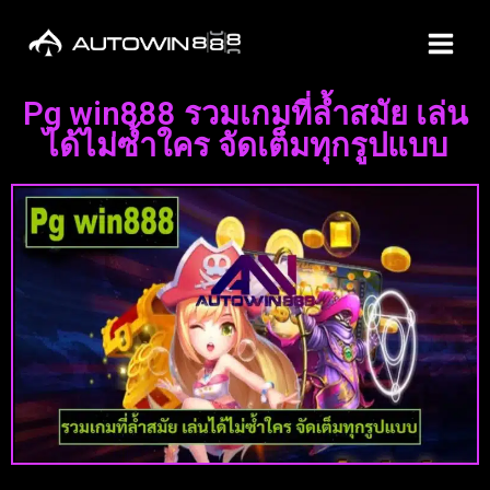
Pg win888 รวมเกมที่ล้ำสมัย เล่น
ได้ไม่ซ้ำใคร จัดเต็มทุกรูปแบบ