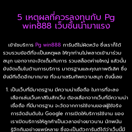
5 เหตุผลที่ควรลงทุนกับ Pg
win888 เว็บชั้นนำมาแรง
เข้าใชบริการ
Pg win888
การันตีไม่ผิดหวัง ซึ่งเราก็ได้
รวบรวมข้อดีที่จะเป็นเหตุผล ให้ทุกท่านไม่พลาดเข้ามาร่วม
สนุก นอกจากจะจัดเต็มกับการ รวมสล็อตค่ายใหญ่ แล้วนั้น
ยังจัดเต็มในด้านการบริการ มาตรฐานและคุณภาพดีเลิศ ซึ่ง
ยังมีทีเด็ดอีกมากมาย ที่จะมาเสริมทัพความสนุก ดังนี้เลย
เป็นเว็บที่มีมาตรฐาน มีความน่าเชื่อถือ ในการที่จะลง
เลือกเล่นเว็บคาสิโนสักเว็บ ต้องเลือกจากเว็บที่มีความน่า
เชื่อถือ ที่มีมาตรฐาน จะวัดจากการใช้งานของผู้ใช้จริง
การจัดอันดับใน Google การเปิดให้บริการใช้งาน ของ
เราเปิดบริการให้ลูกค้าเป็นเวลาอย่างยาวนาน นักพนัน
รู้จักกันอย่างแพร่หลาย ซึ่งจะเป็นตัวการันตีได้ว่าเว็บนี้มี