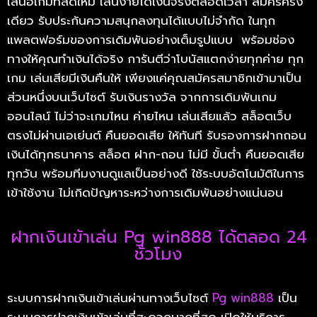
เสนอเกมที่สดใหม่ เล่นง่ายได้เงินจริงตลอดเวลา สมัครครั้ง
เดียว รับประกันความสนุกลงทุนได้แบบไม่จำกัด ในทุก
แพลตฟอร์มของการเดิมพันอย่างเต็มรูปแบบ พร้อมช่อง
ทางให้คุณทำเงินได้จริง การันตีว่าโบนัสแตกง่ายทุกค่าย ทุก
เกม เล่นเสียมีเงินคืนให้ เพียงแค่คุณสมัครสมาชิกเข้ามาเป็น
ส่วนหนึ่งบนเว็บไซต์ รับเงินรางวัล จากการเดิมพันเกม
ออนไลน์ ไม่ว่าจะเกมไหน ค่ายไหน เล่นเสียแล้ว สล็อตเว็บ
ตรงไม่ผ่านเอเย่นต์ คืนยอดเสีย ให้ทันที รับรองการฝากถอน
เงินได้ทุกธนาคาร สล็อต ฝาก-ถอน ไม่มี ขั้นต่ำ คืนยอดเสีย
ทุกวัน พร้อมทีมงานดูแลเป็นอย่างดี ใช้ระบบอัตโนมัติในการ
เข้าใช้งาน ไม่เกิดปัญหาระหว่างการเดิมพันอย่างแน่นอน
ฝากเงินเข้าเล่น Pg win888 ได้ตลอด 24
ชั่วโมง
ระบบการฝากเงินเข้าเล่นผ่านทางเว็บไซต์
Pg win888
เป็น
ระบบการฝากเงินเข้าเล่นที่สะดวกมากที่สุด เปิดให้บริการ