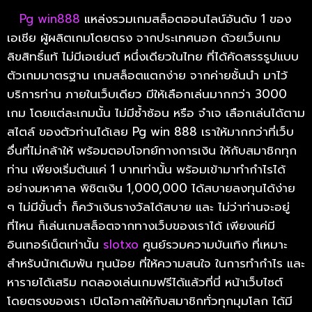
Pg win888
แหล่งรวมเกมสล็อตออนไลน์อันดับ 1 ของ
เอเชีย ผู้ผลิตเกมโดยตรง จากประเทศนอก ด้วยเว็บเกม
ลิขสิทธิ์แท้ ไม่มีเอเย่นต์ หนึ่งเดียวในไทย ที่ได้คัดสรรรูปแบบ
ตัวเกมมาตรฐาน เกมสล็อตแตกง่าย จากค่ายชั้นนำ มาไว้
บริการท่าน ภายในเว็บเดียว มีให้เลือกเล่นมากกว่า 3000
เกม โดยแต่ละเกมนั้น ไม่มีซ้ำซ้อน หรือ จำเจ เลือกเล่นได้ตาม
สไตล์ ของตัวท่านได้เลย Pg win 888 เราให้มากกว่าที่เว็บ
อื่นที่ไม่กล้าให้ พร้อมตอบโจทย์ทางการเงิน ให้กับสมาชิกทุก
ท่าน เพียงเริ่มต้นแค่ 1 บาทเท่านั้น พร้อมเข้ามาทำกำไรได้
อย่างมหาศาล พิชิตเงิน 1,000,000 ได้สบายลงทุนได้ง่าย
ๆ ไม่มีขั้นต่ำ ก็คว้าเงินรางวัลได้สบาย และ ไม่ว่าท่านจะอยู่
ที่ไหน ก็เล่นเกมสล็อตจากทางเว็บของเราได้ เพียงแค่มี
อินเทอร์เน็ตเท่านั้น
slotxo
ศูนย์รวมความบันเทิง ที่เหมาะ
สำหรับนักเดิมพัน ทุนน้อย ที่ให้ความสนใจ ในการทำกำไร และ
หารายได้เสริม ทดลองเล่นเกมฟรีได้แล้วที่นี่ หน้าเว็บไซต์
โดยตรงของเรา เปิดโอกาสให้กับสมาชิกทั่วทุกมุมโลก ได้มี