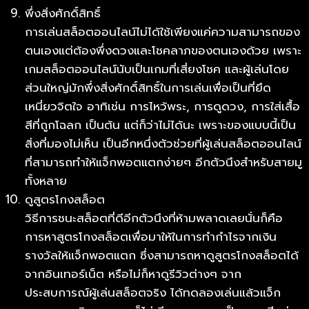
พึ่งสิ่งศักดิ์สิทธิ์
การเล่นสล็อตออนไลน์ไม่ได้ใช้เพียงแค่ความสามารถของ
ตนเองแต่ต้องพึ่งดวงและโชคลาภของตนเองด้วย เพราะ
เกมสล็อตออนไลน์นับเป็นเกมที่เสี่ยงโชค และผู้เล่นโดย
ส่วนใหญ่มักพึ่งสิ่งศักดิ์สิทธิ์ในการเล่นเพื่อเป็นที่ยึด
เหนี่ยวจิตใจ อาทิเช่น การไหว้พระ, การดูดวง, การใส่เสื้อ
สีที่ถูกโฉลก เป็นต้น แต่ก็ว่าไม่ได้นะ เพราะของแบบนี้เป็น
สิ่งที่มองไม่เห็น เป็นอีกหนึ่งตัวช่วยที่ผู้เล่นสล็อตออนไลน์
ที่สามารถทำให้แจ็กพอตแตกง่ายๆ อีกตัวนึงสำหรับสายมู
ทั้งหลาย
ดูสูตรโกงสล็อต
วิธีการชนะสล็อตที่ดีอีกตัวนึงที่ห้ามพลาดเลยนั่นก็คือ
การหาสูตรโกงสล็อตเพื่อมาให้ในการทำกำไรจากเงิน
รางวัลให้แจ็กพอตแตก ซึ่งสามารถหาดูสูตรโกงสล็อตได้
จากอินเทอร์เน็ต หรือไม่ก็หาดูรีวิวต่างๆ จาก
ประสบการณ์ผู้เล่นสล็อตจริง ได้ทดลองเล่นแล้วแจ็ก