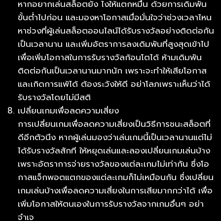
หากอยากเล่นสล็อตยัง ไงให้แตกหมื่น ด้วยการเดิมพัน
ขั้นต่ำไปก่อน และมองหาโอกาสเมื่อมั่นใจว่าช่วงเวลาไหน
หาช่วงที่ผู้เล่นสล็อตออนไลน์ได้รับรางวัลอย่างติดต่อกัน
เป็นเวลานาน และเพิ่มอัตราการลงเดิมพันที่สูงสุดเข้าไป
เพื่อเพิ่มโอกาสในการรับรางวัลก้อนโตได้ ห้ามเดิมพัน
ติดต่อกันเป็นเวลานานมากนัก เพราะจะทำให้เสียโอกาส
และเกิดการแพ้ได้ ต้องระวังให้ดี อย่าโลภเพราะเห็นว่าได้
รับรางวัลโดยไม่มีสติ
เปลี่ยนเกมเพื่อลดความเสี่ยง
การเปลี่ยนเกมเพื่อลดความเสี่ยงเป็นวิธีการชนะสล็อตที่
ดีอีกตัวนึง หากผู้เล่นมองว่าเล่นเกมนี้เป็นเวลานานแต่ไม่
ได้รับรางวัลสักที ให้หยุดเล่นและลองเปลี่ยนเกมเล่นบ้าง
เพราะอัตราการจ่ายรางวัลของแต่ละเกมไม่เท่ากัน ซึ่งโอ
กาสแจ็กพอตแตกของแต่ละเกมก็ไม่เหมือนกัน ซึ่งเปลี่ยน
เกมเล่นบ้างเพื่อลดความเสี่ยงในการเสียมากกว่าได้ เพื่อ
เพิ่มโอกาสให้ตนเองในการรับรางวัลจากเกมอื่นๆ อย่า
จำเจ