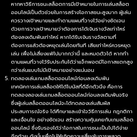
หากหาวิธีการชนะสล็อตการมีเป้าหมายในการเล่นสล็อต
ออนไลน์เป็นตัวช่วยในการสร้างโอกาสชนะสูงมาก ผู้เล่น
ควรวางเป้าหมายและทำตามแผนที่วางไว้อย่างชัดเจน
ด้วยการวางเป้าหมายว่าต้องการได้เงินรางวัลเท่าไหร่
ต้องลงเดิมพันเท่าไหร่ หากได้รับเงินรางวัลตามที่
ต้องการแล้วต้องหยุดเล่นโดยทันที เสียเท่าไหร่ควรหยุด
เล่น เพื่อไม่เสี่ยงแพ้ไปมากกว่านี้ และหมดตัวได้ หากทำ
ตามแผนที่วางไว้รับประกันได้ว่าแจ็กพอตมีโอกาสแตกสูง
กว่าเล่นแบบไม่มีเป้าหมายอย่างแน่นอน
ทดลองเล่นเกมสล็อตออนไลน์ก่อนลงเดิมพัน
เทคนิคการเล่นสล็อตให้ได้โบนัสที่ดีอีกตัวนึง คือการ
ทดลองลองเล่นเกมสล็อตออนไลน์ก่อนลงเดิมพันจริง
ซึ่งผู้เล่นสล็อตออนไลน์จะได้ทดลองเล่นสัมผัส
ประสบการณ์จริง ได้ศึกษาและเข้าใจวิธีการเล่น กฎกติกา
และเงื่อนไข อย่างชัดเจน สร้างความคุ้นเคยกับเกมสล็อต
ออนไลน์ ซึ่งรับรองได้ว่าโอกาสในการชนะเป็นไปได้ง่าย
อีกด้วย ดังนั้นเพื่อไม่ให้เกิดความเสี่ยงในการพลาด