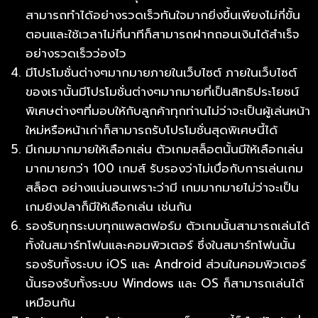
สามารถทำได้อย่างรวดเร็วทันใจมากยิ่งขึ้นเพียงไม่กี่ขั้น
ตอนและใช้เวลาไม่กี่นาทีก็สามารถฝากถอนเงินได้สำเร็จ
อย่างรวดเร็วว่องไว
มีโปรโมชั่นต่างๆมากมายภายในเว็บไซต์ ภายในเว็บไซต์
ของเรานั้นมีโปรโมชั่นต่างๆมากมายที่เป็นสิทธิประโยชน์
พิเศษต่างๆที่มอบให้กับลูกค้าทุกท่านไม่ว่าจะเป็นผู้เล่นหน้า
ใหม่หรือหน้าเก่าก็สามารถรับโปรโมชั่นสุดพิเศษนี้ได้
มีเกมมากมายให้เลือกเล่น ตัวเกมสล็อตนั้นมีให้เลือกเล่น
มากมายกว่า 100 เกมส์ รับรองว่าไม่เบื่อกับการเล่นเกม
สล็อต อย่างแน่นอนเพราะว่ามี เกมมากมายไม่ว่าจะเป็น
เกมยิงปลาก็มีให้เลือกเล่น เช่นกัน
รองรับทุกระบบทุกแพลตฟอร์ม ตัวเกมนั้นสามารถเล่นได้
ทั้งในสมาร์ทโฟนและคอมพิวเตอร์ ซึ่งในสมาร์ทโฟนนั้น
รองรับทั้งระบบ iOS และ Android ส่วนในคอมพิวเตอร์
นั้นรองรับทั้งระบบ Windows และ OS ก็สามารถเล่นได้
เหมือนกัน