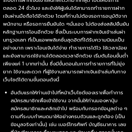
ตลอด 24 ชั่วโมง และยังให้ผู้เล่นได้สามารถทำรายการฝาก
เงินผ่านมือถือได้อีกด้วย โดยที่ท่านไม่ต้องรอการอนุมัติจาก
พนักงาน หรือรอการยืนยันใด ๆนั่นเอง ไม่ต้องส่งสลิปยืนยัน
หลักฐานการโอนอีกด้วย ซึ่งเป็นระบบการฝากเงินเข้าเล่นผ่า
นทรูวอเลท ที่เป็นแอพพลิเคชั่นสุดฮิตที่ได้รับความนิยมเป็น
อย่างมาก เพราะโอนเงินได้ง่าย ทำรายการได้ไว ใช้เวลาน้อย
และยังสามารถใช้งานได้ตลอดเวลาอีกด้วย เริ่มต้นโอนขั้นต่ำ
เพียงแค่ 1 บาทเท่านั้น ซึ่งมีขั้นตอนในการทำรายการที่ไม่ยุ่ง
ยาก ใช้งานสะดวก ที่ผู้ใช้งานสามารถฝากเงินเข้าเล่นกับทาง
เว็บไซต์ได้ตามขั้นตอนดังนี้
อันดับแรกให้ท่านเข้าไปที่หน้าเว็บไซต์ของเราเพื่อทำการ
สมัครสมาชิกเพื่อเข้าใช้งาน จากนั้นให้ท่านมองหาปุ่ม
สมัครสมาชิกและคลิกเข้าไป พร้อมกับกรอกข้อมูลต่าง ๆ
ตามที่ระบบกำหนดมาให้อย่างครบถ้วนและถูกต้อง (เป็น
ข้อมูลจริงเท่านั้น) เช่น เบอร์โทรศัพท์ บัญชีธนาคาร เลข