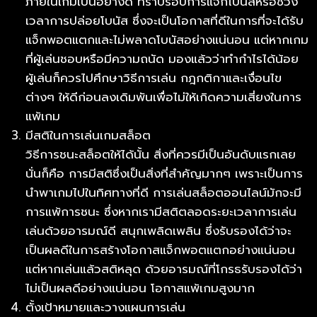
ภายในเกมเป็นอย่างดี ทราบรอบการแจกโบนัสหรือช่วง
เวลาการปล่อยโบนัส ซึ่งจะเป็นโอกาสที่ดีในการที่จะได้รับ
แจ็กพอตแตกและไม่พลาดโบนัสอย่างแน่นอน แต่หากเกม
ที่ผู้เล่นชอบหรือมีความถนัด มองแล้วว่าทำกำไรได้น้อย
ผู้เล่นก็ควรไปศึกษาวิธีการเล่น กฎกติกาและเงื่อนไข
ต่างๆ ให้ดีก่อนลงเดิมพันเพื่อไม่ให้เกิดความเสี่ยงในการ
แพ้เกม
มีสติในการเล่นเกมสล็อต
วิธีการชนะสล็อตให้ได้นั้น สิ่งที่ควรมีเป็นอันดับแรกเลย
นั่นก็คือ การมีสติซึ่งเป็นสิ่งที่สำคัญมากๆ เพราะเป็นการ
นำพาเกมไปในทิศทางที่ดี การเล่นสล็อตออนไลน์มักจะมี
การแพ้การชนะ ซึ่งหากเรามีสติตลอดระยะเวลาการเล่น
เล่นด้วยอารมณ์ดี สนุกเพลิดเพลิน ซึ่งรับรองได้ว่าจะ
เป็นผลดีในการสร้างโอกาสแจ็กพอตแตกอย่างแน่นอน
แต่หากเล่นแล้วสติหลุด ด้วยอารมณ์ที่โกรธรับรองได้ว่า
ไม่เป็นผลดีอย่างแน่นอน โอกาสแพ้เกมสูงมาก
ตั้งเป้าหมายและวางแผนการเล่น