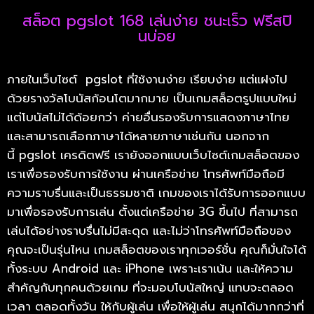
สล็อต pgslot 168 เล่นง่าย ชนะเร็ว ฟรีสปิ
นบ่อย
ภายในเว็บไซต์ pgslot ที่ใช้งานง่าย เรียบง่าย แต่แฝงไป
ด้วยรางวัลโบนัสก้อนโตมากมาย เป็นเกมสล็อตรูปแบบใหม่
แต่โบนัสไม่ได้ด้อยกว่า ค่ายอื่นรองรับการแสดงภาษาไทย
และสามารถเลือกภาษาได้หลายภาษาเช่นกัน นอกจาก
นี้ pgslot เครดิตฟรี เรายังออกแบบเว็บไซต์เกมสล็อตของ
เราเพื่อรองรับการใช้งาน ผ่านเครือข่าย โทรศัพท์มือถือมี
ความราบรื่นและเป็นธรรมชาติ เกมของเราได้รับการออกแบบ
มาเพื่อรองรับการเล่น ตั้งแต่เครือข่าย 3G ขึ้นไป ที่สามารถ
เล่นได้อย่างราบรื่นไม่มีสะดุด และไม่ว่าโทรศัพท์มือถือของ
คุณจะเป็นรุ่นไหน เกมสล็อตของเราทุกเวอร์ชั่น คุณก็มั่นใจได้
ทั้งระบบ Android และ iPhone เพราะเราเน้น และให้ความ
สำคัญกับทุกคนด้วยเกม ที่จะมอบโบนัสใหญ่ แทบจะตลอด
เวลา ตลอดทั้งวัน ให้กับผู้เล่น เพื่อให้ผู้เล่น สนุกได้มากกว่าที่