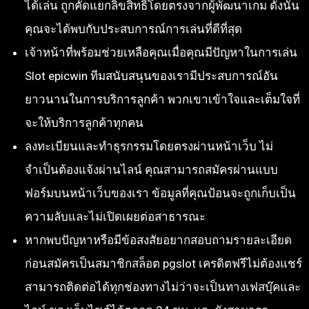
ได้เล่น ถูกคัดแยกลิขสิทธิ์โดยตรงจากผู้พัฒนาเกม ดังนั้น
คุณจะได้พบกับประสบการณ์การเล่นที่ดีที่สุด
เจ้าหน้าที่พร้อมช่วยเหลือคุณเมื่อคุณมีปัญหาในการเล่น
Slot epicwin ทีมสนับสนุนของเรามีประสบการณ์อัน
ยาวนานในการบริการลูกค้า พวกเขาเข้าใจและเต็มใจที่
จะให้บริการลูกค้าทุกคน
ลงทะเบียนและทำธุรกรรมโดยตรงผ่านหน้าเว็บ ไม่
จำเป็นต้องแจ้งผ่านไลน์ คุณสามารถสมัครผ่านแบบ
ฟอร์มบนหน้าเว็บของเรา ข้อมูลที่คุณป้อนจะถูกเก็บเป็น
ความลับและไม่เปิดเผยต่อสาธารณะ
หากพบปัญหาหรือมีข้อสงสัยอยากสอบถามรายละเอียด
ก่อนสมัครเป็นสมาชิกสล็อต pgslot เครดิตฟรีไม่ต้องแชร์
สามารถติดต่อได้ทุกช่องทางไม่ว่าจะเป็นทางเฟสบุ๊คและ