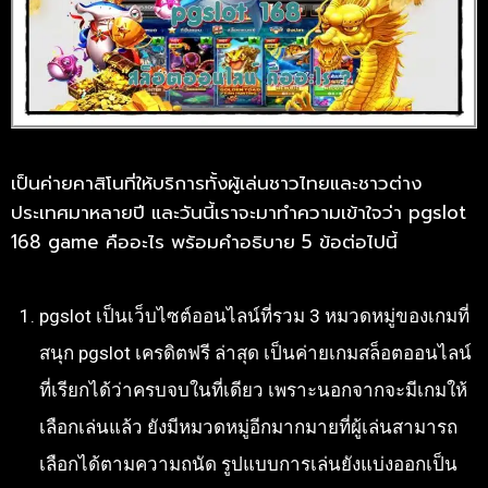
เป็นค่ายคาสิโนที่ให้บริการทั้งผู้เล่นชาวไทยและชาวต่าง
ประเทศมาหลายปี และวันนี้เราจะมาทำความเข้าใจว่า pgslot
168 game คืออะไร พร้อมคำอธิบาย 5 ข้อต่อไปนี้
pgslot เป็นเว็บไซต์ออนไลน์ที่รวม 3 หมวดหมู่ของเกมที่
สนุก pgslot เครดิตฟรี ล่าสุด เป็นค่ายเกมสล็อตออนไลน์
ที่เรียกได้ว่าครบจบในที่เดียว เพราะนอกจากจะมีเกมให้
เลือกเล่นแล้ว ยังมีหมวดหมู่อีกมากมายที่ผู้เล่นสามารถ
เลือกได้ตามความถนัด รูปแบบการเล่นยังแบ่งออกเป็น