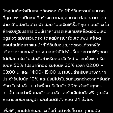
ปัจจุบันถือว่าเป็นเกมสล็อตออนไลน์ที่ได้รับความนิยมมาก
ที่สุด เพราะเป็นเกมที่สร้างความสนุกสนาน ผ่อนคลาย เล่น
ง่าย มีโบนัสก้อนโต พักบ่อย โอนเงินให้เร็วที่สุด ค่อนข้างเร็ว
สำหรับผู้ใช้บริการ วันนี้เราสามารถเล่นเกมส์สล็อตออนไลน์
pgslot สมัครเว็บตรง โดยสมัครเข้าร่วมเดิมพัน สล็อต
ออนไลน์ที่อยากแนะนำที่ได้รับใบอนุญาตของแท้จากผู้ให้
บริการค่ายเกมสล็อต จะบอกว่ามีโปรโมชั่นมากมายให้ทุกคน
ได้เลือก เช่น โปรโมชั่นสำหรับสมาชิกใหม่ ฝากครั้งแรก รับ
โบนัส 50% โปรนาทีทอง รับโบนัส 30% เวลา 02:00 –
03:00 น. และ 14:00- 15:00 โปรโมชั่นสำหรับสมาชิกฝาก
ประจำรับโบนัส 10% และยังมีโปรโมชั่นที่แตกต่างจากที่อื่นอีก
ด้วย โปรโมชั่นแนะนำเพื่อน รับโบนัส 20% สำหรับทุกคน
เท่านั้น แนะนำเพื่อนสมัครสมาชิกและรับเงินโบนัสฟรี คุณยัง
สามารถเลือกเมนูฝากอัตโนมัติได้ตลอด 24 ชั่วโมง
เพื่อให้ทุกคนได้เล่นอย่างเต็มที่ อย่างไรก็ตาม ทุกคนยัง