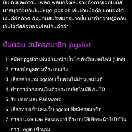
บันเทิงและความ เพลิดเพลินครั้งใหม่รวมถึงการแจกโบนัส
มาสนุกด้วยกันไม่มีหยุด pgslot เล่นผ่านมือถือ แถมยังได้
เงินดีอีกด้วย ยิ่งมีคนสนใจสมัครมากขึ้น มาทำความรู้จักกับ
เว็บไซต์สล็อตออนไลน์กันดีกว่า
ขั้นตอน สมัครสมาชิก pgslot
สมัคร pgslot เล่นผ่านหน้าเว็บไซต์หรือแอดไลน์ (Line)
กรอกข้อมูลตามที่ระบบแจ้ง
เลือกค่ายเกม pgslot เว็บตรงไม่ผ่านเอเย่นต์
ทำการฝากถอนเงินด้วยระบบอัตโนมัติ AUTO
รับ User และ Password
เลือกทางเข้าเล่นเว็บ pgslot ที่สมัครสมาชิก
กรอก User และ Password ที่ระบบให้เพื่อจะนำไปใช้ใน
การ Login เข้าเกม