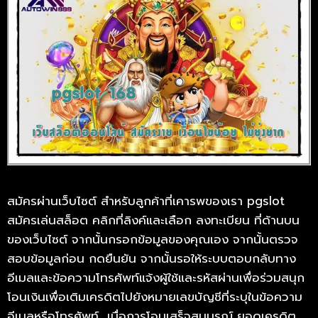
สมัครผ่านเว็บไซต์ สำหรับลูกค้าที่เคารพของเรา pgslot
สมัครเล่นสล็อต คลิกที่ลิงค์และเลือก ลงทะเบียน ที่ด้านบน
ของเว็บไซต์ จากนั้นกรอกข้อมูลของคุณเอง จากนั้นตรวจ
สอบข้อมูลก่อน กดยืนยัน จากนั้นรอให้ระบบตอบกลับทาง
อีเมลและข้อความโทรศัพท์แจ้งผู้ใช้และรหัสผ่านเพื่อร่วมสนุก
โอนเงินเพื่อเติมเครดิตไปยังหมายเลขบัญชีที่ระบุในข้อความ
อีเมลหรือโทรศัพท์ เมื่อการโอนเสร็จสมบูรณ์ ยอดเครดิต