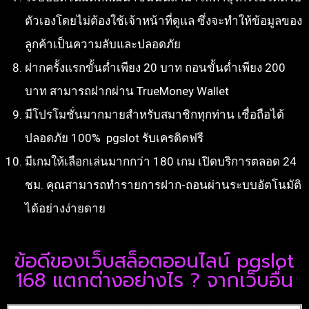
ตัวเองโดยไม่ต้องใช้เจ้าหน้าที่ดูแล ซึ่งจะทำให้ข้อมูลของ
ลูกค้าเป็นความลับและปลอดภัย
ฝากครั้งแรกขั้นต่ำเพียง 20 บาท ถอนขั้นต่ำเพียง 200
บาท สามารถฝากผ่าน TrueMoney Wallet
มีโปรโมชั่นมากมายสำหรับสมาชิกทุกท่าน เชื่อถือได้
ปลอดภัย 100% pgslot รับเครดิตฟรี
มีเกมให้เลือกเล่นมากกว่า 180 เกม เปิดบริการตลอด 24
ชม. คุณสามารถทำรายการฝาก-ถอนผ่านระบบอัตโนมัติ
ได้อย่างง่ายดาย
ข้อดีของเว็บสล็อตออนไลน์ pgslot
168 แตกต่างอย่างไร ? จากเว็บอื่น