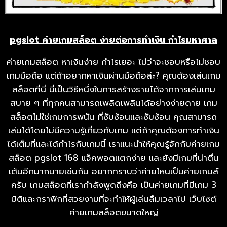
pgslot ค่ายเกมสล็อต ง่ายต่อการทำเงิน กำไรมหาศาล
ค่ายเกมสล็อต หาเงินง่าย กำไรเยอะ ไม่ว่าจะชอบหรือไม่ชอบ
เกมมือถือ แต่ถ้าอยากหาเงินผ่านมือถือล่ะ? คุณต้องเล่นเกม
สล็อตที่นี่ นี่เป็นวิธีหนึ่งในการสร้างรายได้จากการเล่นเกม
สบาย ๆ ที่ทุกคนสามารถเพลิดเพลินได้อย่างง่ายดาย เกม
สล็อตไม่ใช่เกมการพนัน ที่ซับซ้อนและซับซ้อน คุณสามารถ
เล่นได้โดยไม่มีความรู้เกี่ยวกับเกม แต่ถ้าคุณต้องการทำเงิน
ได้เต็มที่และได้กำไรกับเกมนี้ เราแนะนำให้คุณรู้จักกับค่ายเกม
สล็อต pgslot 168 แจ็คพอตแตกง่าย และยังมีเกมที่น่าตื่น
เต้นอีกมากมายเช่นกัน อยากทราบว่าค่ายไหนเป็นค่ายเกมส์
ครับ เกมสล็อตที่เรากำลังพูดถึงคือ เป็นค่ายเกมที่มีเกม 3
มิติและกราฟิกที่สวยงามที่จะทำให้ผู้เล่นลืมเวลาไป เว็บไซต์
ค่ายเกมสล็อตขนาดใหญ่