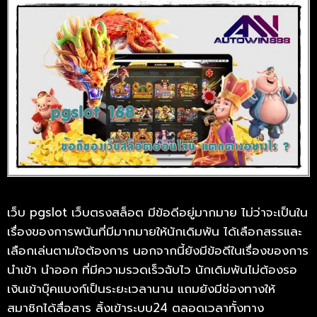
เว็บ pgslot เว็บตรงสล็อต มีข้อดีอยู่มากมาย ไม่ว่าจะเป็นใน
เรื่องของการพนันที่มีมากมายให้นักเดิมพัน ได้เลือกสรรและ
เลือกเล่นตามใจต้องการ นอกจากนี้ยังมีข้อดีในเรื่องของการ
นำเข้า นำออก ที่มีความรวดเร็วฉับไว นักเดิมพันไม่ต้องรอ
เงินเข้าบุ๊คแบงก์เป็นระยะเวลานาน แถมยังมีช่องทางให้
สมาชิกได้สื่อสาร ลิ้งเข้าระบบ24 ตลอดเวลาทั้งทาง