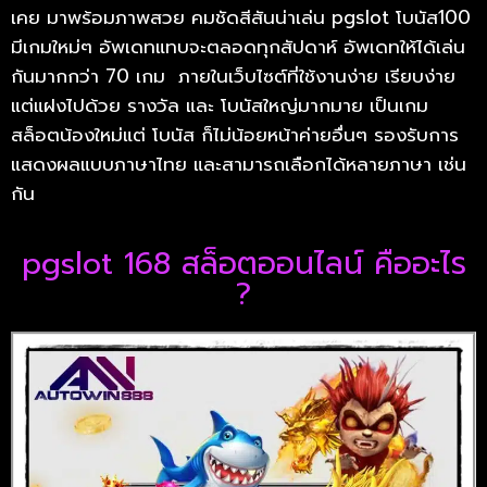
เคย มาพร้อมภาพสวย คมชัดสีสันน่าเล่น pgslot โบนัส100
มีเกมใหม่ๆ อัพเดทแทบจะตลอดทุกสัปดาห์ อัพเดทให้ได้เล่น
กันมากกว่า 70 เกม ภายในเว็บไซต์ที่ใช้งานง่าย เรียบง่าย
แต่แฝงไปด้วย รางวัล และ โบนัสใหญ่มากมาย เป็นเกม
สล็อตน้องใหม่แต่ โบนัส ก็ไม่น้อยหน้าค่ายอื่นๆ รองรับการ
แสดงผลแบบภาษาไทย และสามารถเลือกได้หลายภาษา เช่น
กัน
pgslot 168 สล็อตออนไลน์ คืออะไร
?