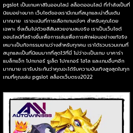
pgslot เป็นเกมคาสิโนออนไลน์ สล็อตออนไลน์ ที่กำลังเป็นที่
นิยมอย่างมาก เว็บไซต์ของเรามีเกมที่สนุกและน่าตื่นเต้น
มากมาย เราจะเน้นที่การเลือกเกมเจ๋งๆ สำหรับคุณโดย
เฉพาะ ซึ่งเต็มไปด้วยสีสันสวยงามสมจริง เราเป็นเว็บไซต์
ออนไลน์ที่สร้างขึ้นเพื่อการเล่นเพื่อการพักผ่อนอย่างแท้จริง
เหมาะเป็นกิจกรรมยามว่างสำหรับทุกคน เราได้รวบรวมเกมที่
สนุกและเป็นที่นิยมมากที่สุดไว้ที่นี่ ไม่ว่าจะเป็นเกม บาคาร่า
แบล็กแจ็ก โปกเกอร์ รูเล็ต โปกเกอร์ ไฮโล และเกมอื่นๆอีก
มากมาย เรารับประกันว่าคุณจะได้รับความบันเทิงสูงสุดในทุก
เกมที่คุณเล่น pgslot สล็อตเว็บตรง2022