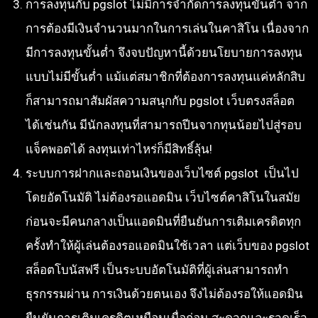
การลงทุนกับ pgslot ไม่มีการจำกัดการลงทุนขั้นต่ำ จาก
การต้องมีเงินจำนวนมากในการเล่นในคาสิโน เนื่องจาก
มีการลงทุนขั้นต่ำ จึงจบปัญหานี้ด้วยนโยบายการลงทุน
แบบไม่มีขั้นต่ำ แม้แต่สมาชิกที่ต้องการลงทุนแค่หลักสิบ
ก็สามารถมาสัมผัสความสนุกกับ pgslot เว็บตรงสล็อต
ได้เช่นกัน มีนักลงทุนที่สามารถปีนจากทุนน้อยไปสู่รอบ
แจ็คพอตได้ ลงทุนเท่าไหร่ก็มีสิทธิ์ลุ้น!
ระบบการฝากและถอนเงินของเว็บไซต์ pgslot เป็นไป
โดยอัตโนมัติ ไม่ต้องรอแอดมิน เว็บไซต์คาสิโนในสมัย
ก่อนจะมีคนกลางเป็นแอดมินที่ยืนยันการเติมเครดิตทุก
ครั้งทำให้ผู้เล่นต้องรอแอดมินใช้เวลา แต่เว็บของ pgslot
สล็อตโบนัสฟรี เป็นระบบอัตโนมัติที่ผู้เล่นสามารถทำ
ธุรกรรมผ่าน การเงินด้วยตนเอง จึงไม่ต้องรอให้แอดมิน