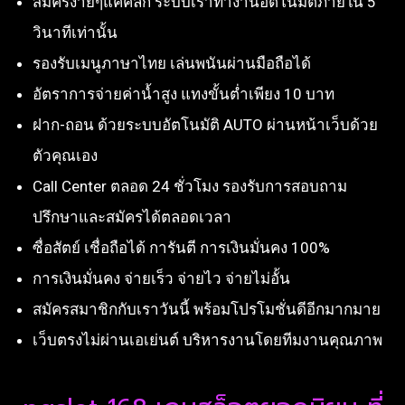
สมัครง่ายๆแค่คลิก ระบบเราทำงานอัติโนมัติภายใน 5
วินาทีเท่านั้น
รองรับเมนูภาษาไทย เล่นพนันผ่านมือถือได้
อัตราการจ่ายค่าน้ำสูง แทงขั้นต่ำเพียง 10 บาท
ฝาก-ถอน ด้วยระบบอัตโนมัติ AUTO ผ่านหน้าเว็บด้วย
ตัวคุณเอง
Call Center ตลอด 24 ชั่วโมง รองรับการสอบถาม
ปรึกษาและสมัครได้ตลอดเวลา
ซื่อสัตย์ เชื่อถือได้ การันตี การเงินมั่นคง 100%
การเงินมั่นคง จ่ายเร็ว จ่ายไว จ่ายไม่อั้น
สมัครสมาชิกกับเราวันนี้ พร้อมโปรโมชั่นดีอีกมากมาย
เว็บตรงไม่ผ่านเอเย่นต์ บริหารงานโดยทีมงานคุณภาพ