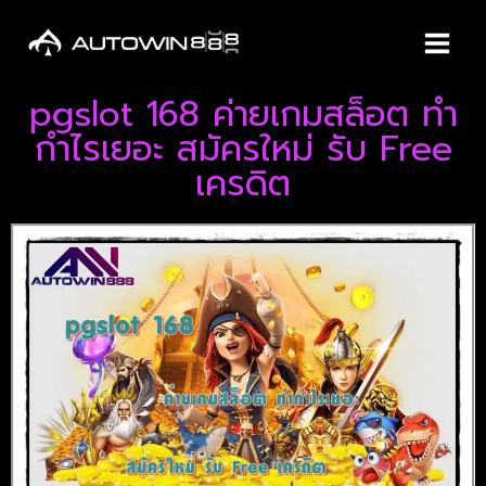
pgslot 168 ค่ายเกมสล็อต ทำ
กำไรเยอะ สมัครใหม่ รับ Free
เครดิต