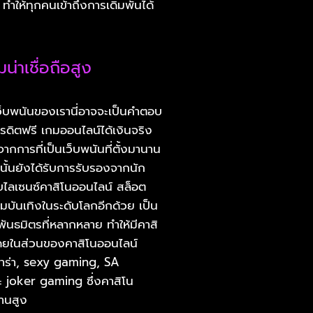
ำให้ทุกคนเข้าถึงการเดิมพันได้
่าเชื่อถือสูง
็บพนันของเรานี่อาจจะเป็นคำตอบ
รดิตฟรี เกมออนไลน์ได้เงินจริง
จากการที่เป็นเว็บพนันที่ตั้งมานาน
แต่นั้นยังได้รับการรับรองจากนัก
บไลเซนซ์คาสิโนออนไลน์ สล็อต
วามบันเทิงในระดับโลกอีกด้วย
เป็น
พันธมิตรที่หลากหลาย ทำให้มีคาสิ
ดยในส่วนของคาสิโนออนไลน์
คาร่า, sexy gaming, SA
joker gaming ซึ่งคาสิโน
รฐานสูง