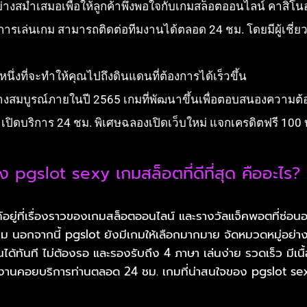
ย่างสม่ำเสมอเพื่อให้ลูกค้าพึงพอใจกับเกมสล็อตออนไลน์ คาสิโน
การเล่นเกม สามารถติดต่อทีมงานได้ตลอด 24 ชม. โดยมีผู้เชี
หนึ่งที่จะทำให้คุณไปถึงดินแดนที่ต้องการได้เร็วขึ้น
อย่างสมบูรณ์ภายในปี 2565 เกมที่พัฒนาขึ้นเพื่อตอบสนองควา
d เปิดบริการ 24 ชม. พิเศษฉลองเปิดเว็บใหม่ แจกเครดิตฟรี 100
 pgslot sexy เกมสล็อตที่ดีที่สุด คืออะไร?
ท์อยู่ที่เรื่องราวของเกมสล็อตออนไลน์ และรางวัลแจ็คพอตที่ซ่อน
งเกม นอกจากนี้ pgslot ยังมีเกมให้เลือกมากมาย จัดหมวดหมู่อย
ได้ทันที ไม่ต้องรอ และรองรับถึง 4 ภาษา เล่นง่าย รวดเร็ว มีเ
ีมงานคอยบริการท่านตลอด 24 ชม. เกมที่น่าสนใจของ pgslot sexy