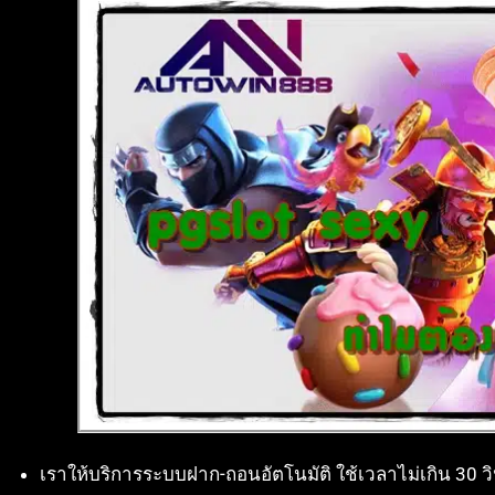
เราให้บริการระบบฝาก-ถอนอัตโนมัติ ใช้เวลาไม่เกิน 30 วิ