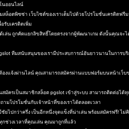
ิโนออนไลน์
เกมสล็อตพิซซ่า เว็บไซต์ของเราเต็มไปด้วยโปรโมชั่นเครดิตฟรีม
อรับเครดิตเพิ่ม
ด้เล่น ถูกคัดแยกลิขสิทธิ์โดยตรงจากผู้พัฒนาเกม ดังนั้นคุณจะ
่น pgslot ทีมสนับสนุนของเรามีประสบการณ์อันยาวนานในการบร
้องแจ้งผ่านไลน์ คุณสามารถสมัครผ่านแบบฟอร์มบนหน้าเว็บของ
ัครเป็นสมาชิกสล็อต pgslot เข้าสู่ระบบ สามารถติดต่อได้ทุก
ถามโปรโมชั่นกับเจ้าหน้าที่ของเราได้ตลอดเวลา
ไปกว่าครึ่ง เป็นอีกหนึ่งจุดแข็งที่น่าเล่น พร้อมสมัครฟรี! ไม่ค
ช่วงเวลาที่คุณเล่น คุณมาถูกที่แล้ว