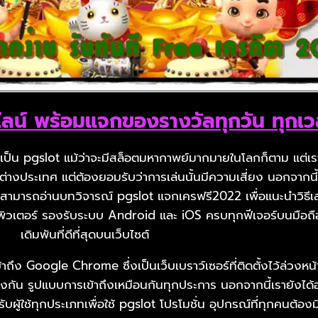
ลน์ พร้อมแจกของรางวัลทุกวัน ทุกเว
ป็น pgslot แม้ว่าจะมีสล็อตมหากาพย์มากมายในโลกก็ตาม แต่เร
ละต่างประเทศ แต่ต้องยอมรับว่าการเล่นนั้นมีความเสี่ยง นอกจากนี
ณสามารถอ่านบทวิจารณ์ pgslot แจกเครฟรี2022 เพื่อแนะนำวิธีเล
ิวเตอร์ รองรับระบบ Android และ iOS ครบทุกฟีเจอร์บนมือถือห
เดิมพันที่ดีที่สุดบนเว็บไซต์
ึง Google Chrome ซึ่งเป็นเว็บเบราว์เซอร์ที่ติดตั้งไว้ล่วงหน้
กัน รูปแบบการเข้าถึงเหมือนกันทุกประการ นอกจากนี้เรายังได้
ใช้ทุกประเภทเพื่อใช้ pgslot โปรโมชั่น อุปกรณ์ที่ทุกคนต้องมี 