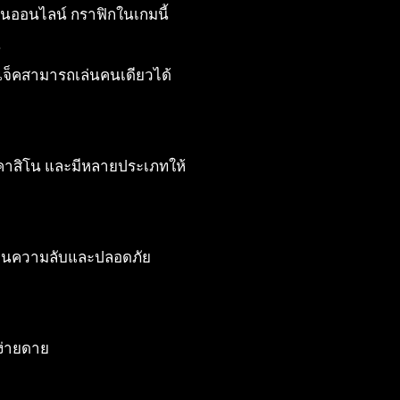
นันออนไลน์ กราฟิกในเกมนี้
น
คแจ็คสามารถเล่นคนเดียวได้
กับคาสิโน และมีหลายประเภทให้
าเป็นความลับและปลอดภัย
ง่ายดาย