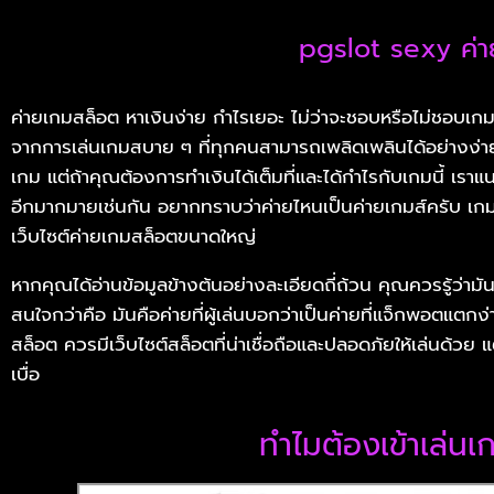
pgslot sexy ค่า
ค่ายเกมสล็อต หาเงินง่าย กำไรเยอะ ไม่ว่าจะชอบหรือไม่ชอบเกมมือ
จากการเล่นเกมสบาย ๆ ที่ทุกคนสามารถเพลิดเพลินได้อย่างง่ายด
เกม แต่ถ้าคุณต้องการทำเงินได้เต็มที่และได้กำไรกับเกมนี้ เรา
อีกมากมายเช่นกัน อยากทราบว่าค่ายไหนเป็นค่ายเกมส์ครับ เกมสล็
เว็บไซต์ค่ายเกมสล็อตขนาดใหญ่
หากคุณได้อ่านข้อมูลข้างต้นอย่างละเอียดถี่ถ้วน คุณควรรู้ว่าม
สนใจกว่าคือ มันคือค่ายที่ผู้เล่นบอกว่าเป็นค่ายที่แจ็กพอตแตกง่าย
สล็อต ควรมีเว็บไซต์สล็อตที่น่าเชื่อถือและปลอดภัยให้เล่นด้วย
เบื่อ
ทำไมต้องเข้าเล่น