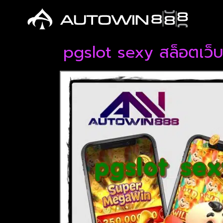
pgslot sexy สล็อตเว็บ