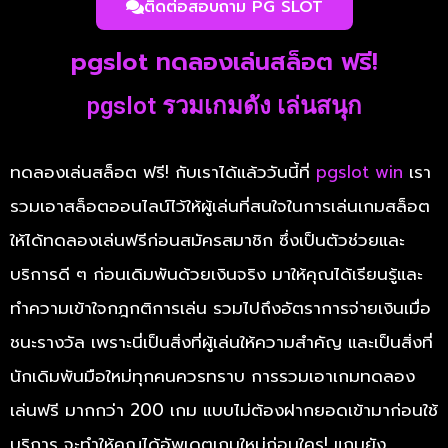
ติดต่อสอบถาม PG SLOT
pgslot ทดลองเล่นสล็อต ฟรี!
pgslot รวมเกมดัง เล่นสนุก
ทดลองเล่นสล็อต ฟรี! กับเราได้แล้ววันนี้ที่
pgslot win
เรา
รวมเอาสล็อตออนไลน์ไว้ให้ผู้เล่นที่สนใจในการเล่นเกมสล็อต
ให้ได้ทดลองเล่นฟรีก่อนสมัครสมาชิก ซึ่งเป็นตัวช่วยและ
บริการดี ๆ ก่อนเดิมพันด้วยเงินจริง มาให้คุณได้เรียนรู้และ
ทำความเข้าใจกฎกติการเล่น รวมไปถึงอัตราการจ่ายเงินเมื่อ
ชนะรางวัล เพราะนี่เป็นสิ่งที่ผู้เล่นให้ความสำคัญ และเป็นสิ่งที่
นักเดิมพันมือใหม่ทุกคนควรทราบ การรวมเอาเกมทดลอง
เล่นฟรี มากกว่า 200 เกม แบบไม่ต้องฝากยอดเข้ามาก่อนใช้
บริการ จะทำให้คุณได้อัพเดตเกมใหม่ก่อนใคร! แถมยัง