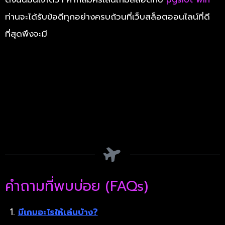
ท่านจะได้รับข้อดีทุกอย่างครบถ้วนที่เว็บสล็อตออนไลน์ที่ดี
ที่สุดพึงจะมี
คำถามที่พบบ่อย (FAQs)
มีเกมอะไรให้เล่นบ้าง?