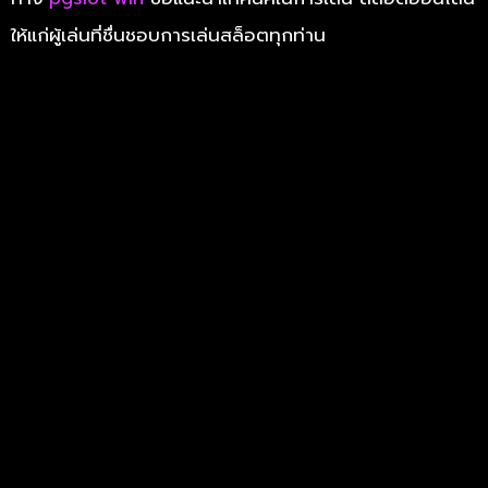
ให้แก่ผู้เล่นที่ชื่นชอบการเล่นสล็อตทุกท่าน