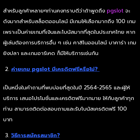
สำหรับลูกค้าหลายๆท่านคงทราบดีว่าถ้าพูดถึง
pgslot
จะ
ดังมากสำหรับสล็อตออนไลน์ มีเกมให้เลือกมากถึง 100 เกม
เพราะเป็นค่ายเกมที่เงินและโบนัสมากที่สุดในประเทศไทย หาก
ผู้เล่นต้องการบริการอื่น ๆ เช่น คาสิโนออนไลน์ บาคาร่า เกม
ยิงปลา และเกมอาร์เคด ก็มีให้บริการเช่นกัน
ค่ายเกม pgslot มีเครดิตฟรีหรือไม่?
เป็นหนึ่งในคำถามที่พบบ่อยที่สุดในปี 2564-2565 และผู้ให้
บริการ เสนอโปรโมชั่นและเครดิตฟรีมากมาย ให้กับลูกค้าทุก
ท่าน สามารถติดต่อสอบถามและรับโบนัสเครดิตฟรี 100
บาท
วิธีการสมัครสมาชิก?