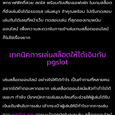
พกราฟฟิคที่สวย สดใส พร้อมกับเสียงเอฟเฟค ในเกมสล็อต
ที่ยิ่งเล่นยิ่งได้อรรถรส เล่นสนุก ถ้าคุณพร้อม ไปเริ่มทดสอบ
เล่นกันได้เลยที่หน้าเว็บ ทดสอบเล่น ที่สุดของเกมพนัน
ออนไลน์ เพื่อความสะดวกในการเข้าเล่นเกมสล็อตออนไลน์
ก็ไม่ใช่เรื่องยาก
เทคนิคการเล่นสล็อตให้ได้เงินกับ
pgslot
เล่นสล็อตออนไลน์ อย่างไรให้ได้กำไร เป็นคำถามที่หลายคน
อยากได้คำตอบหากอยาก เล่นสล็อตออนไลน์แล้วทำกำไรได้
เยอะๆ ทำยัง มีเทคนิคการเล่นแบบไหนที่จะช่วยให้ผู้เล่นได้รับ
เงินเดิมพันในการเล่น เข้ากระเป๋าผู้เล่นให้มีกำไรจากการเล่น
ทาง
pgslot win
ขอแนะนำเทคนิคในการเล่น สล็อตออนไลน์