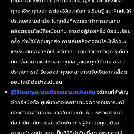
ไม่มีช่างแต่งหน้า แต่งหน้าสวยไร้ปัญหาตั้งแต่ครั้งแรก
ทุกอาชีพ ทุกวงการต้องใช้เวลาในการเรียนรู้ และฝึกฝนให้
ประสบความสำเร็จ ในทุกสิ่งที่พวกเขาทำการเล่นเกม
สล็อตออนไลน์ก็เหมือนกัน การต่อสู้ร้อยครั้ง ชัยชนะร้อย
ครั้ง คำนี้ใช้ได้กับทุกสิ่ง การเล่นสล็อตออนไลน์เพื่อชนะ
และรับเงินรางวัลก็เช่นเดียวกัน ถามตัวเองว่าคุณรู้เกี่ยว
กับสล็อตมากแค่ไหนจากทุกข้อมูลและทุกวิถีทาง สะสม
ประสบการณ์ รับรองว่าคุณจะสามารถรับเงินจากสล็อต
ออนไลน์ได้อย่างแน่นอน
รู้วิธีควบคุมอารมณ์ของเราระหว่างเล่น
วิธีเล่นที่สำคัญ
อีกวิธีหนึ่งคือ ผู้เล่นจะต้องพยายามจัดการกับอารมณ์
ของตัวเองที่ต้องพบเจอในขณะเดิมพัน เพราะอารมณ์
ถือว่ามีผลกับการเล่นเดิมพัน การรู้จักควบคุมสติและ
อารมณ์ของท่านเอง เป็นวิธีที่สำคัญที่สุด เพราะต่อให้