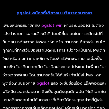
pgslot สมัครที่เดียวจบ บริการครบวงจร
เพียงสมัครสมาชิกกับ
pgslot win
ผ่านระบบออโต้ ไม่ต้อง
แจ้งทำรายการผ่านเจ้าหน้าที่ โดยมีขั้นตอนในการสมัครไม่กี่
ขั้นตอน หลังจากสมัครสมาชิกเสร็จ สามารถเลือกเล่นเกมได้
ทุกเกมที่ทางเว็บของเราเปิดให้บริการ ไม่ว่าจะเป็นเกมอัพเดท
ใหม่ หรือเกมเก่าคราสสิค พร้อมสิทธิพิเศษมากมายเมื่อเป็น
สมาชิก โปรคืนยอดเสีย โปรบิลฝากแรก โปรแนะนำเพื่อน โปร
ช่วงเวลาพิเศษ โดยสามารถรับได้ทันที เท่านี้ยังไม่พอ หาก
พูดถึงเกมของค่าย
pgslot
แล้ว จะขึ้นชื่อเรื่อง แจ็คพอตและ
ฟรีสปิน ออกบ่อยมาก ซึ่งเป็นจุดดึงดูดนักพนัน ให้เข้ามาเล่น
เกมสล็อตออนไลน์กับทางเราที่เดียวได้ครบทุกอย่างที่ผู้เล่น
ต้องการจากการเล่นสล็อตออนไลน์ เลือกเล่น
pgslot
ต้อง