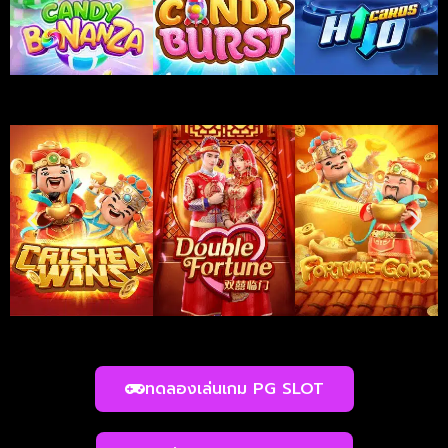
ทดลองเล่นเกม PG SLOT