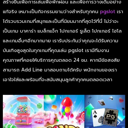
สร้างขึ้นเพื่อการเล่นเพื่อพักผ่อน และเพื่อการวางเดิมอย่าง
แท้จริง เหมาะเป็นกิจกรรมยามว่างสำหรับทุกคน
pgslot
เรา
ได้รวบรวมเกมที่สนุกและเป็นที่นิยมมากที่สุดไว้ที่นี่ ไม่ว่าจะ
เป็นเกม บาคาร่า แบล็กแจ็ก โปกเกอร์ รูเล็ต โปกเกอร์ ไฮโล
และเกมอื่นๆอีกมากมาย เรารับประกันว่าคุณจะได้รับความ
บันเทิงสูงสุดในทุกเกมที่คุณเล่น pgslot เรามีทีมงาน
คุณภาพที่คอยให้บริการคุณตลอด 24 ชม. หากมีข้อสงสัย
สามารถ Add Line มาสอบถามได้ครับ พนักงานของเรา
เอาใจใส่และพร้อมที่จะสนับสนุนลูกค้าทุกคนตลอดเวลา