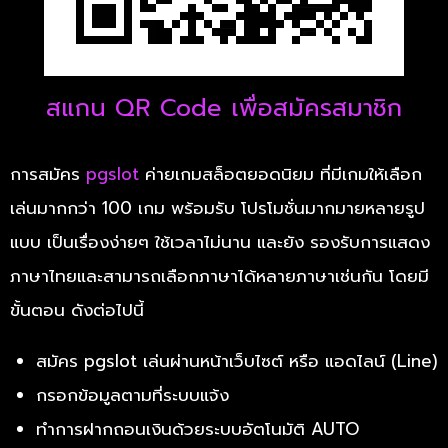
สแกน QR Code เพื่อสมัครสมาชิก
การสมัคร
pgslot
ค่ายเกมสล็อตยอดนิยม ที่มีเกมให้เลือก
เล่นมากกว่า 100 เกม พร้อมรับ โปรโมชั่นมากมายหลายรูป
แบบ เป็นเรื่องง่ายๆ ใช้เวลาไม่นาน และยัง รองรับการแสดง
ภาษาไทยและสามารถเลือกภาษาได้หลายภาษาเช่นกัน โดยมี
ขั้นตอน ดังต่อไปนี้
สมัคร pgslot เล่นผ่านหน้าเว็บไซต์ หรือ แอดไลน์ (Line)
กรอกข้อมูลตามที่ระบบแจ้ง
ทำการฝากถอนเงินด้วยระบบอัตโนมัติ AUTO