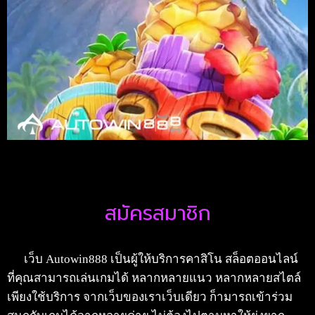
สมัครสมาชิก
เว็บ Autowin888 เป็นผู้ให้บริการคาสิโน สล็อตออนไลน์
ที่คุณสามารถเล่นเกมได้ หลากหลายแนว หลากหลายสไตล์
เพียงใช้บริการ จากเว็บของเราเว็บเดียว ก็ามารถเข้าร่วม