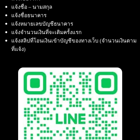
แจ้งชื่อ – นามสกุล
แจ้งชื่อธนาคาร
แจ้งหมายเลขบัญชีธนาคาร
แจ้งจำนวนเงินที่จะเติมครั้งแรก
แจ้งสลิปที่โอนเงินเข้าบัญชีของทางเว็บ (จำนวนเงินตาม
ที่แจ้ง)