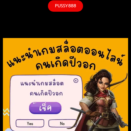
PUSSY888