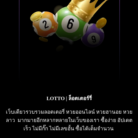
LOTTO | ล็อตเตอร์รี่
เว็บเดียวรวบรวมลอตเตอรี่ หวยออนไลน์ หวยฮานอย หวย
ลาว มากมายอีกหลากหลายในเว็บของเรา ซื้อง่าย อัปเดต
เร็ว ไม่มีกั๊ก ไม่มีเลขอั้น ซื้อได้เต็มจำนวน