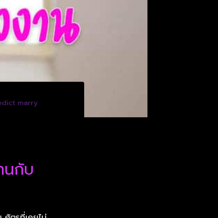
redict marry
านกับ
ศัตรูที่เคยไม่