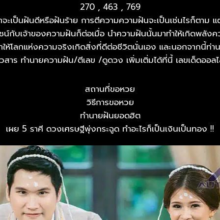
270 , 463 , 769
่าจะเป็นฝันดีหรือฝันร้าย การตีความความฝันจะเป็นเช่นไรก็ตาม แต
ชน์กับเจ้าของความฝันก็ต่อเมื่อ นำความฝันนั้นมาทำให้เกิดพลัง
อทำให้โลกแห่งความจริงเกิดสิ่งที่ดีต่อชีวิตนั่นเอง และนอกจากนี้ท
าวสาร ทำนายความฝัน/ตีเลข /ดูดวง เพิ่มเติ่มได้ที่นี้ เลขเด็ดออลไ
สถานที่ขอหวย
วิธีการขอหวย
ทำนายฝันยอดฮิต
เผย 5 ราศี ดวงเศรษฐีพุ่งกระฉูด ทำอะไรก็เป็นเงินเป็นทอง !!