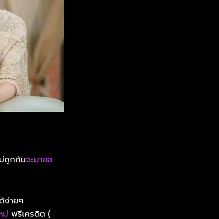
ม่ถูกกัน
จะมาขอ
้ง่ายๆ​
หม่
ฟรีเครดิต (