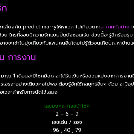
ัก
กเสียงกัน predict marryให้หาเวลาไปเที่ยวตาก
อากาศกันบ้าง
เ
วย ใครที่ชอบมีความรักแบบปิดบังซ่อนเร้น ช่วงนี้จะรู้สึกร้อนรุ
อาจจะเข้าไปยุ่งเกี่ยวกับแฟนคนอื่นโดยไม่รู้ตัวจนเกิดปัญหาบ้านแ
ิน การงาน
ะมาณ 1 เดือนจะมีโชคมีลาภจะได้รับเงินหรือส่วนแบ่งจากการงานใน
การเจรจาอย่างเดียวคงไม่พอ ต้องรู้จักใช้กลยุทธ์อื่นๆ ด้วย จะมีอ
่อเวลาสำหรับการนัดไว้เสมอ
เลขมงคล /เลขนำโชค
2 – 6 – 9
เลขเด่น / รอง
96 , 40 , 79