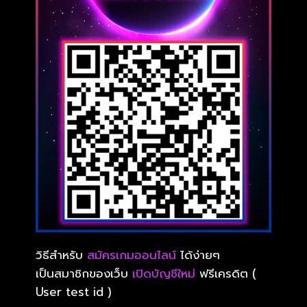
วิธีสำหรับ
สมัครเกมออนไลน์
ได้ง่ายๆ
เป็นสมาชิกของเว็บ
เปิดบัญชีใหม่
ฟรีเครดิต (
User test id )