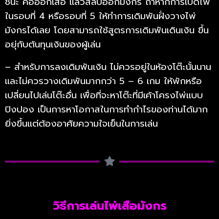
ชนะ คือออกเสือ แล้วสลับออกมังกร ถ้าหากการเปิดไพ่
ในรอบที่ 4 หรือรอบที่ 5 ให้ทำการเดิมพันฝั่งวางไพ่
มังกรได้เลย โดยสามารถใช้สูตรการเดิมพันเดินเงิน ขึ้น
อยุ่กับต้นทุนเงินของผู้เล่น
– สำหรับการลงเดิมพันเงิน ไม่ควรอยู่ในห้องโต๊ะนั้นนาน
และไม่ควรวางเดิมพันมากกว่า 5 – 6 เกม ให้พักหรือ
เปลี่ยนไปเล่นโต๊ะอื่น เพื่อที่จะหาโต๊ะที่มีเค้าโครงไพ่แบบ
ปิงปอง เป็นการหาโอกาสในการทำกำไรของท่านได้มาก
ยิ่งขึ้นแต่ต้องอาศัยความใจเย็นในการเล่น
วิธีการเล่นไพ่เสือมังกร