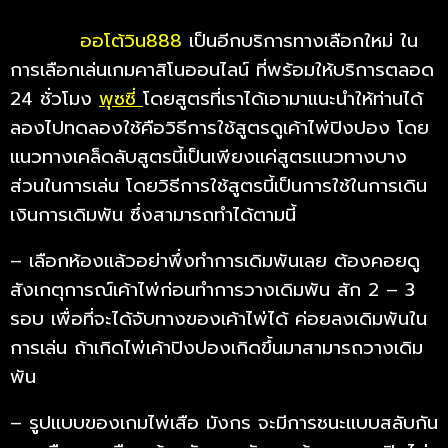
ออโต้วิน888
เป็นอีกบริการทางเลือกใหม่ ใน
การเลือกเล่นเกมคาสิโนออนไลน์ ที่พร้อมให้บริการตลอด
24 ชั่วโมง
พุซ
ซี่
โดยสูตรที่เราได้เอามาแนะนำให้ท่านได้
ลองไปทดลองใช้คือวิธีการใช้สูตรดูเค้าไพ่ปิงปอง โดย
แนวทางเคล็ดลับสูตรนี้เป็นเพียงแค่สูตรแนวทางบาง
ส่วนในการเล่น โดยวิธีการใช้สูตรนี้เป็นการใช้ในการเดิน
เงินการเดิมพัน ซึ่งสามารถทำได้ตามนี้
– เลือกห้องแล้วอย่าพึ่งทำการเดิมพันเลย ต้องคอยดู
สังเกตุการณ์เค้าไพ่ก่อนทำการวางเดิมพัน สัก 2 – 3
รอบ เพื่อที่จะได้จับทางของเค้าไพ่ได้ ค่อยลงเดิมพันใน
การเล่น ถ้าเกิดไพ่เค้าปิงปองเกิดขึ้นมาสามารถวางเดิม
พัน
– รูปแบบของเกมไพ่เสือ มังกร จะมีการชนะแบบสลับกัน