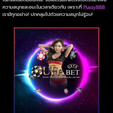
ความสนุกและชนะในเวลาเดียวกัน เพราะที่
Pussy888
เรามีทุกอย่าง! ปกคลุมไปด้วยความสนุกไม่รู้จบ!