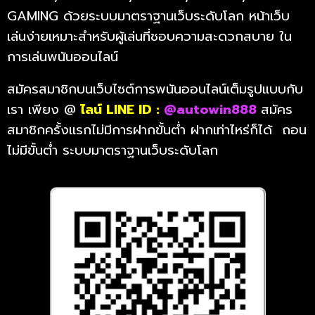
GAMING ด้วยระบบมาตราฐานเว็บระดับโลก หน้าเว็บ
เล่นง่ายเหมาะสำหรับผู้เล่นที่ชอบความสะดวกสบาย ใน
การเล่นพนันออนไลน์
สมัครสมาชิกบนเว็บไซต์การพนันออนไลน์เต็มรูปแบบกับ
เรา เพียง @
ไลน์ LINE ID :
@autowin888
สมัคร
สมาชิกครั้งแรกไม่มีการฝากขั้นต่ำ ฝากเท่าไหร่ก็ได้ ถอน
ไม่มีขั้นต่ำ ระบบมาตราฐานเว็บระดับโลก