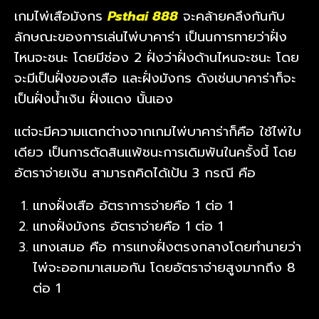
เกมไพ่เสือมังกร
Psthai 888
จะคล้ายคลึงกันกับ
ลักษณะของการเล่นไพ่บาคาร่า เป็นนการทายว่าฝั่ง
ไหนจะชนะ โดยมีช่อง 2 ฝั่งว่าฝั่งด้านไหนจะชนะ โดย
จะมีเป็นฝั่งของเสือ และฝั่งมังกร ดังเช่นบาคาร่าก็จะ
เป็นฝั่งน้ำเงิน ฝั่งแดง นั้นเอง
แต่จะมีความแตกต่างจากเกมไพ่บาคาร่าก็คือ ใช้ไพ่ใบ
เดียว เป็นการตัดสินแพ้ชนะการเดิมพันในครั้งนี้ โดย
อัตราจ่ายเงิน สามารถคิดได้เป้น 3 กรณี คือ
แทงฝั่งเสือ อัตราการจ่ายคือ 1 ต่อ 1
แทงฝั่งมังกร อัตราจ่ายคือ 1 ต่อ 1
แทงเสมอ คือ การแทงฝั่งตรงกลางโดยทำนายว่า
ไพ่จะออกมาเสมอกัน โดยอัตราจ่ายสูงมากถึง 8
ต่อ 1