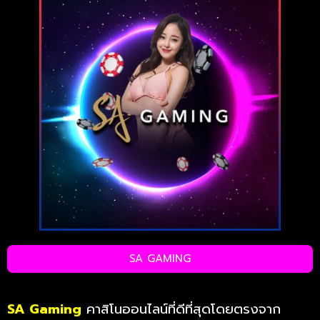
SA GAMING
SA Gaming
คาสิโนออนไลน์ที่ดีที่สุดโดยตรงจาก