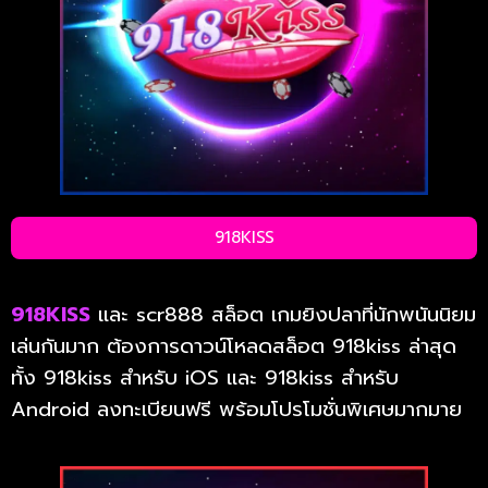
918KISS
918KISS
และ scr888 สล็อต เกมยิงปลาที่นักพนันนิยม
เล่นกันมาก ต้องการดาวน์โหลดสล็อต 918kiss ล่าสุด
ทั้ง 918kiss สำหรับ iOS และ 918kiss สำหรับ
Android ลงทะเบียนฟรี พร้อมโปรโมชั่นพิเศษมากมาย