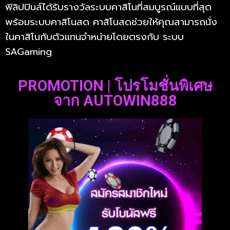
ฟิลิปปินส์ได้รับรางวัลระบบคาสิโนที่สมบูรณ์แบบที่สุด
พร้อมระบบคาสิโนสด คาสิโนสดช่วยให้คุณสามารถนั่ง
ในคาสิโนกับตัวแทนจำหน่ายโดยตรงกับ ระบบ
SAGaming
PROMOTION | โปรโมชั่นพิเศษ
จาก AUTOWIN888