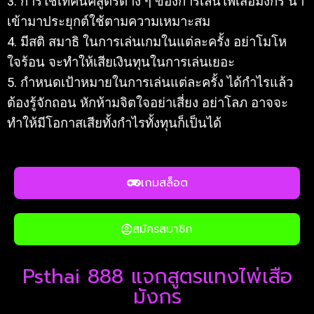
3. การใช้เทคนิคสูตรต่าง ๆ ของการเล่นไพ่เสือมังกร นำ
เข้ามาประยุกต์ใช้ตามความเหมาะสม
4. มีสติ สมาธิ ในการเล่นเกมในแต่ละครั้ง อย่าโมโห
ใจร้อน จะทำให้เสียเงินทุนในการเล่นเยอะ
5. กำหนดเป้าหมายในการเล่นแต่ละครั้ง ได้กำไรแล้ว
ต้องรู้จักถอน หักห้ามจิตใจอย่าเสี่ยง อย่าโลภ อาจจะ
ทำให้มีโอกาสเสียทั้งกำไรทั้งทุนก็เป็นได้
เกมสล็อต
สมัครสมาชิก
Psthai 888 แจกสูตรแทงไพ่เสือ
มังกร