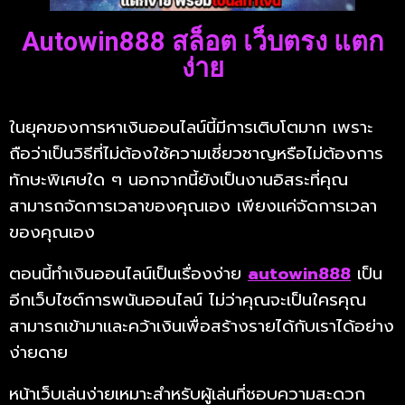
Autowin888 สล็อต เว็บตรง แตก
ง่าย
ในยุคของการหาเงินออนไลน์นี้มีการเติบโตมาก เพราะ
ถือว่าเป็นวิธีที่ไม่ต้องใช้ความเชี่ยวชาญหรือไม่ต้องการ
ทักษะพิเศษใด ๆ นอกจากนี้ยังเป็นงานอิสระที่คุณ
สามารถจัดการเวลาของคุณเอง เพียงแค่จัดการเวลา
ของคุณเอง
ตอนนี้ทำเงินออนไลน์เป็นเรื่องง่าย
autowin888
เป็น
อีกเว็บไซต์การพนันออนไลน์ ไม่ว่าคุณจะเป็นใครคุณ
สามารถเข้ามาและคว้าเงินเพื่อสร้างรายได้กับเราได้อย่าง
ง่ายดาย
หน้าเว็บเล่นง่ายเหมาะสำหรับผู้เล่นที่ชอบความสะดวก