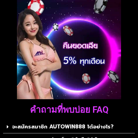
คำถามที่พบบ่อย FAQ
จะสมัครสมาชิก AUTOWIN888 ได้อย่างไร?