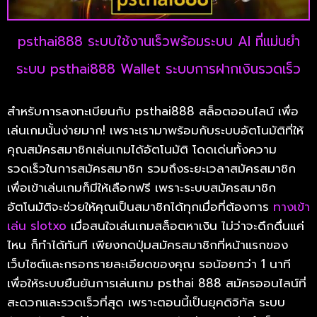
psthai888 ระบบใช้งานเร็วพร้อมระบบ AI ที่แม่นยำ
ระบบ psthai888 Wallet ระบบการฝากเงินรวดเร็ว
สำหรับการลงทะเบียนกับ psthai888 สล็อตออนไลน์ เพื่อ
เล่นเกมนั้นง่ายมาก! เพราะเรามาพร้อมกับระบบอัตโนมัติที่ให้
คุณสมัครสมาชิกเล่นเกมได้อัตโนมัติ โดดเด่นทั้งความ
รวดเร็วในการสมัครสมาชิก รวมถึงระยะเวลาสมัครสมาชิก
เพื่อเข้าเล่นเกมก็มีให้เลือกฟรี เพราะระบบสมัครสมาชิก
อัตโนมัติจะช่วยให้คุณเป็นสมาชิกได้ทุกเมื่อที่ต้องการ
ทางเข้า
เล่น slotxo
เมื่อสนใจเล่นเกมสล็อตหาเงิน ไม่ว่าจะดึกดื่นแค่
ไหน ก็ทำได้ทันที เพียงกดปุ่มสมัครสมาชิกที่หน้าแรกของ
เว็บไซต์และกรอกรายละเอียดของคุณ รอน้อยกว่า 1 นาที
เพื่อให้ระบบยืนยันการเล่นเกม psthai 888 สมัครออนไลน์ที่
สะดวกและรวดเร็วที่สุด เพราะตอนนี้เป็นยุคดิจิทัล ระบบ