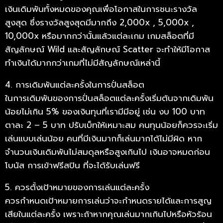
เงินเดิมพันทั้งหมดของคุณเพื่อโอกาสในการชนะรางวัล
สูงสุด ซึ่งรางวัลสูงสุดมีมากถึง 2,000x , 5,000x ,
10,000x หรือมากกว่านั้นแล้วแต่ละเกม เกมสล็อตที่มี
สัญลักษณ์ Wild และสัญลักษณ์ Scatter จะทำให้มีโอกาส
ทำเงินได้มากกว่าเกมที่ไม่มีสัญลักษณ์เหล่านี้
4. การเดิมพันแต่ละครั้งในการปั่นสล็อต
ในการเดิมพันของการปั่นสล็อตแต่ละครั้งเริ่มต้นจากเดิมพัน
น้อยไม่เกิน 5% ของเงินทุนที่เรามีมีอยู่ เช่น งบ 100 บาท
ตาละ 2 – 5 บาท ปรับเบ็ทให้เหมาะสม คนทุนน้อยก็ควรจะเริ่ม
เล่นแบบเล่นน้อย คนที่มีเงินมากก็เล่นมากได้ไม่มีผิด หาก
จำนวนเงินเดิมพันไม่สมดุลหรือสูงเกินไป เงินอาจหมดก่อน
โบนัส การเข้าฟรีสปิน ที่จะได้รับเล่นฟรี
5. ควรตั้งเป้าหมายของการเล่นแต่ละครั้ง
ควรกำหนดเป้าหมายการเล่นว่าจะกำหนดรายได้และการสูญ
เสียในแต่ละครั้ง เพราะถ้าหากคุณเล่นมากเกินไปหรือหัวร้อน