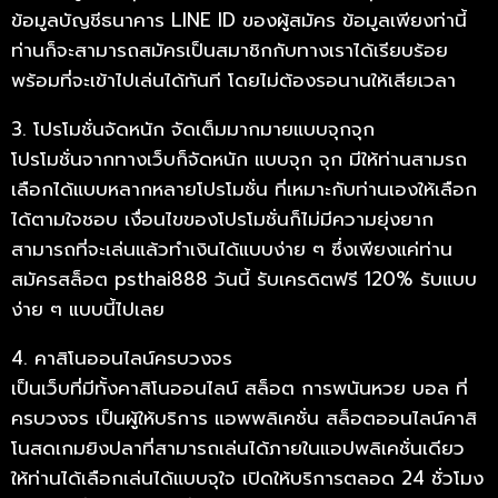
ข้อมูลบัญชีธนาคาร LINE ID ของผู้สมัคร ข้อมูลเพียงท่านี้
ท่านก็จะสามารถสมัครเป็นสมาชิกกับทางเราได้เรียบร้อย
พร้อมที่จะเข้าไปเล่นได้ทันที โดยไม่ต้องรอนานให้เสียเวลา
3. โปรโมชั่นจัดหนัก จัดเต็มมากมายแบบจุกจุก
โปรโมชั่นจากทางเว็บก็จัดหนัก แบบจุก จุก มีให้ท่านสามรถ
เลือกได้แบบหลากหลายโปรโมชั่น ที่เหมาะกับท่านเองให้เลือก
ได้ตามใจชอบ เงื่อนไขของโปรโมชั่นก็ไม่มีความยุ่งยาก
สามารถที่จะเล่นแล้วทำเงินได้แบบง่าย ๆ ซึ่งเพียงแค่ท่าน
สมัครสล็อต psthai888 วันนี้ รับเครดิตฟรี 120% รับแบบ
ง่าย ๆ แบบนี้ไปเลย
4. คาสิโนออนไลน์ครบวงจร
เป็นเว็บที่มีทั้งคาสิโนออนไลน์ สล็อต การพนันหวย บอล ที่
ครบวงจร เป็นผู้ให้บริการ แอพพลิเคชั่น สล็อตออนไลน์คาสิ
โนสดเกมยิงปลาที่สามารถเล่นได้ภายในแอปพลิเคชั่นเดียว
ให้ท่านได้เลือกเล่นได้แบบจุใจ เปิดให้บริการตลอด 24 ชั่วโมง