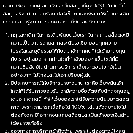
เอามาให้คุณจากผู้เล่นจริง ฉะนั้นข้อมูลที่คุณได้รู้ไปในวันนี้เป็น
ข้อมูลจริงแท้แน่นอนร้อยเปอร์เซ็นต์ และเพื่อไม่ให้เป็นการเสีย
เวลา เรามารู้จุดเด่นของค่ายเกมนี้กันเลยดีกว่าค่ะ
กฎและกติกาในการเดิมพันบนเว็บเรา ในทุกเกมสล็อตจะมี
ความเป็นมาตรฐานสากลระดับเอเชีย มอบทุกความ
โปร่งใสและยุติธรรมให้กับสมาชิกทุกคนที่ได้เข้ามาลงทุน
กับเราอยู่เสมอ หากท่านใดที่กำลังมองหาเว็บไซต์ที่มี
ความซื่อสัตย์ในด้านการบริการ เว็บเราตอบโจทย์เป็น
อย่างมาก ไม่โกงและไม่เอาเปรียบผู้เล่น
มีประสบการณ์ให้บริการมายาวนาน เราคือเว็บพนันเจ้า
ใหญ่ที่ได้รับการยอมรับ ว่ามีความซื่อสัตย์กับนักลงทุนอยู่
เสมอ เหตุผลนี้ ทำให้เว็บของเราได้รับความนิยมมาตลอด
กาล เพราะสามารถเชื่อถือได้ 100% เล่นแล้วสบายใจไม่
ต้องกังวล มีโอกาสชนะเกมสล็อตและเป็นเจ้าของเงินล้าน
ได้อย่างแท้จริง
ช่องทางการบริการเข้าถึงง่าย เพราะไม่ต้องดาวน์โหลด