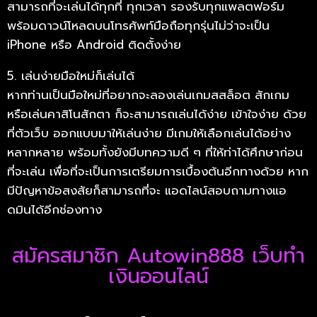
สามารถที่จะเล่นได้ทุกที่ ทุกเวลา รองรับทุกแพลตฟอร์ม
พร้อมดาวน์โหลดบนโทรศัพท์มือถือทุกรุ่นไม่ว่าจะเป็น
iPhone หรือ Android ติดตั้งง่าย
5. เล่นง่ายมือใหม่ก็เล่นได้
หากท่านเป็นมือใหม่ที่อยากจะลองเล่นเกมสสล็อต สักเกม
หรือเล่นคาสิโนสักตา ก็จะสามารถเล่นได้ง่าย เข้าใจง่าย ด้วย
ที่ตัวเว็บ ออกแบบมาให้เล่นง่าย มีเกมให้เลือกเล่นได้อย่าง
หลากหลาย พร้อมทั้งยังมีบทความดี ๆ ที่ให้ท่าได้ศึกษาก่อน
ที่จะเล่น เพื่อที่จะเป็นการเตรียมการเบื้องต้นอีกทางด้วย หาก
มีปัญหาข้อสงสัยก็สามารถที่จะ แอดไลน์สอบถามทางแอ
ดมินได้อีกช่องทาง
สมัครสมาชิก Autowin888 เว็บทำ
เงินออนไลน์