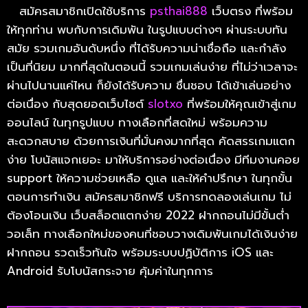
สมัครสมาชิกเปิดใช้บริการ
psthai888
เว็บตรง ที่พร้อม
ให้ทุกท่าน พบกับการเดิมพัน ในรูปแบบต่างๆ ผ่านระบบทัน
สมัย รวมเกมอันดับหนึ่ง ที่ได้รับความน่าเชื่อถือ และกำลัง
เป็นที่นิยม มากที่สุดในตอนนี้ รวมเกมเล่นง่าย ที่ไม่ว่าเวลาจะ
ผ่านไปนานแค่ไหน ก็ยังได้รับความ ชื่นชอบ ได้เข้าเล่นอย่าง
ต่อเนื่อง กับสุดยอดเว็บไซต์
slotxo
ที่พร้อมให้คุณเข้าสู่เกม
ออนไลน์ ในทุกรูปแบบ ทางเลือกที่สดใหม่ พร้อมความ
สะดวกสบาย ด้วยการเงินที่มั่นคงมากที่สุด คัดสรรเกมแตก
ง่าย โบนัสแจกเยอะ มาให้บริการอย่างต่อเนื่อง มีทีมงานคอย
support ให้ความช่วยเหลือ ดูแล และให้คำปรึกษา ในทุกขั้น
ตอนการทำเงิน สมัครสมาชิกฟรี บริการทดลองเล่นเกม ไม่
ต้องโอนเงิน เว็บสล็อตแตกง่าย 2022 ฝากถอนไม่มีขั้นต่ํา
วอเล็ท ทางเลือกใหม่ของคนที่ชอบวางเดิมพันเกมได้เงินง่าย
ฝากถอน รวดเร็วทันใจ พร้อมระบบปฏิบัติการ iOS และ
Android รับโบนัสกระจาย คุ้มค่าในทุกการ