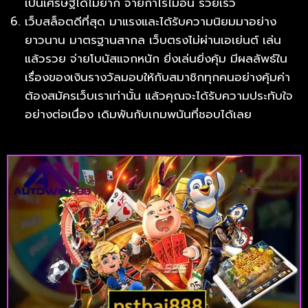
เป็นเศรษฐีได้ไม่ยาก จ่ายกำไรไม่อั้น รวยเร็ว
เว็บสล็อตดีที่สุด มาแรงและได้รับความนิยมมาอย่าง
ยาวนาน มาตรฐานสากล เว็บตรงไม่ผ่านเอเย่นต์ เล่น
แล้วรวย จ่ายโบนัสแจกหนัก ยิ่งเล่นยิ่งคุ้ม มีผลลัพธ์ใน
เรื่องของเงินรางวัลมอบให้กับสมาชิกทุกคนอย่างคุ้มค่า
ต้องสมัครเว็บเราเท่านั้น แล้วคุณจะได้รับความประทับใจ
อย่างต่อเนื่อง เดิมพันกับเกมพนันที่ชอบได้เลย