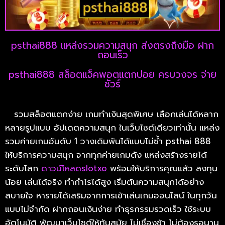
psthai888 แหล่งรวมความสนุก ส่งตรงถึงมือ ฝาก
ถอนเร็ว
psthai888 สล็อตแจ็คพอตแตกบ่อย ครบวงจร จ่าย
ชัวร์
รวมสล็อตแตกง่าย เกมทำเงินสุดพิเศษ เลือกเล่นได้หลาก
หลายรูปแบบ อัปเดตความสนุก ในเว็บไซต์เดียวเท่านั้น แหล่ง
รวมค่ายเกมอันดับ 1 วางเดิมพันได้แบบไม่ซ้ำ psthai 888
ให้บริการความสนุก จากทุกค่ายเกมดัง แหล่งสร้างรายได้
ระดับโลก
ดาวน์โหลดslotxo
พร้อมให้บริการคุณแล้ว ลงทุน
น้อย เล่นได้จริง ทำกำไรได้สูง เริ่มต้นความสนุกได้อย่าง
สบายใจ หารายได้เสริมจากการเข้าเล่นเกมออนไลน์ ในทุกวัน
แบบไม่จำกัด ฝากถอนเงินง่าย ทำธุรกรรมรวดเร็ว ใช้ระบบ
อัตโนมัติ พัฒนาเว็บไซต์ให้ทันสมัย ไม่เชื่องช้า ไม่ต้องรอนาน