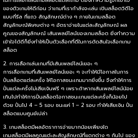
ของตัวเกมให้ดีก่อน ว่าเกมที่เรากำลังจะเล่น เป้นสล็อตวิดีโอ
แบบกี่รีล กี่แถว สัญลักษณ์ต่าง ๆ ภายในเกมสล็อต
สัญลักษณ์พิเศษต่าง ๆ อัตราจ่ายในแต่ละสัญลักษณ์ ผล
คูณของสัญลักษณ์ เส้นเพลย์ไลน์ของเกมสล็อต ยิ่งทำความ
เข้าใจได้ดีก็ยิ่งทำให้เป็นตัวเลือกที่ดีในการตัดสินใจเลือกเกม
สล็อต
2. การเลือกเล่นเกมที่มีเส้นเพลย์ไลน์เยอะ ๆ
การเลือกเกมที่เส้นเพลย์ไลน์เยอะ ๆ จะทำให้มีโอกาสในการ
ปั่นสล็อตแต่ละครั้ง ให้โอกาสชนะเกมมากยิ่งขึ้น จึงทำให้การ
ปั่นแต่ละครั้งไม่เสียเงินฟรี ๆ เพราะถ้าหากเส้นเพลย์ไลน์น้อย
เกินไปทำให้การปั่นสล็อตโอกาสชนะเกมแต่ละครั้งก็น้อยไป
ด้วย ปั่นไป 4 – 5 รอบ ชนะแค่ 1 – 2 รอบ ทำให้เสียเงิน ปั่น
สล็อตแบบศูนย์เปล่า
3. เกมสล็อตมีผลอัตราการจ่ายมากน้อยเพียงใด
เกมสล็อตมีผลคูณแต่ะละสัญลักษณ์ที่แตกต่าง ๆ กันไป ของ