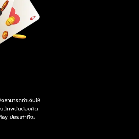
ังสามารถทำเงินให้
่คุณนักพนันต้องคิด
y บ่อยเท่าที่จะ