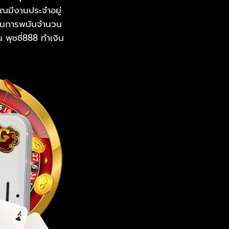
ุณมีงานประจำอยู่
เล่นการพนันจำนวน
 พุชชี่888 ทำเงิน