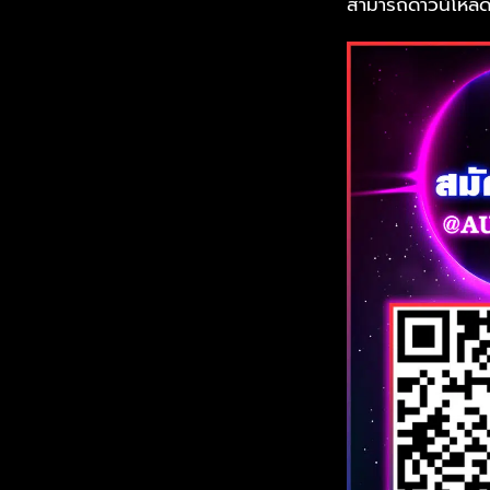
สามารถดาวน์โหลดจาก