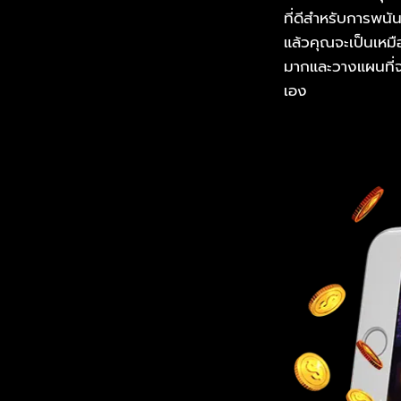
ที่ดีสำหรับการพนั
แล้วคุณจะเป็นเหมื
มากและวางแผนที่จะ
เอง