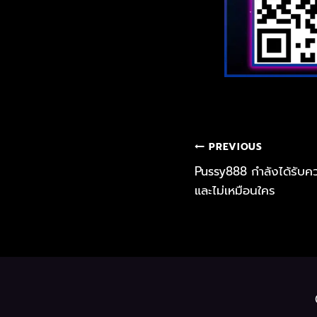
PREVIOUS
Pussy888 กำลังได้รับค
และไม่เหมือนใคร