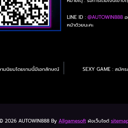
หมายเตุ : รอการเติมเงินเข้าบัญ
LINE ID :
@AUTOWIN888
อย
หน้าด้วยนะคะ
วามนิยมโดยเกมนี้มีเอกลักษณ์
SEXY GAME : สมัครส
© 2026 AUTOWIN888 By
Allgamesoft
ผังเว็บไซต์
sitema