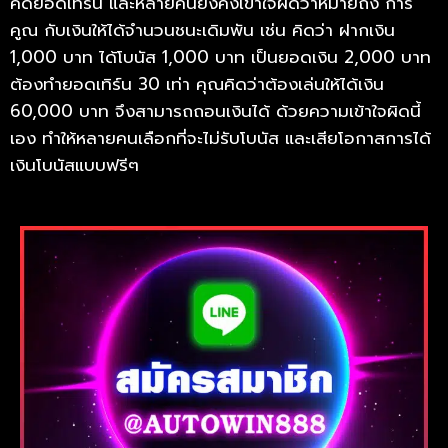
คิดยอดเทิร์น และหลายคนยังคงเข้าใจผิดว่าหมายถึง การ
คูณ กับเงินให้ได้จำนวนชนะเดิมพัน เช่น คิดว่า ฝากเงิน
1,000 บาท ได้โบนัส 1,000 บาท เป็นยอดเงิน 2,000 บาท
ต้องทำยอดเทิร์น 30 เท่า คุณคิดว่าต้องเล่นให้ได้เงิน
60,000 บาท จึงสามารถถอนเงินได้ ด้วยความเข้าใจผิดนี้
เอง ทำให้หลายคนเลือกที่จะไม่รับโบนัส และเสียโอกาสการได้
เงินโบนัสแบบฟรีๆ