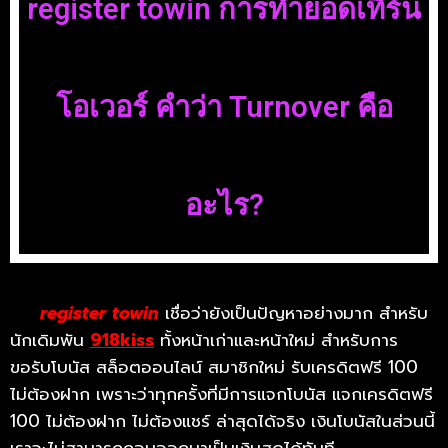
register towin การทำยอดเทิร์น
โอเวอร์ คำว่า Turnover คือ
อะไร?
register towin
เชื่อว่ายังเป็นปัญหาอย่างมาก สำหรับ
นักเดิมพัน
918kiss
ทั้งหน้าเก่าและหน้าใหม่ สำหรับการ
ขอรับโบนัส สล็อตออนไลน์ สมาชิกใหม่ รับเครดิตฟรี 100
ไม่ต้องฝาก เพราะว่าทุกครั้งที่มีการแจกโบนัส แจกเครดิตฟรี
100 ไม่ต้องฝาก ไม่ต้องแชร์ ล่าสุดได้จริง เงินโบนัสในส่วนนี้
เราจะไม่สามารถถอนออกมาเป็นเงินสดได้ทันที