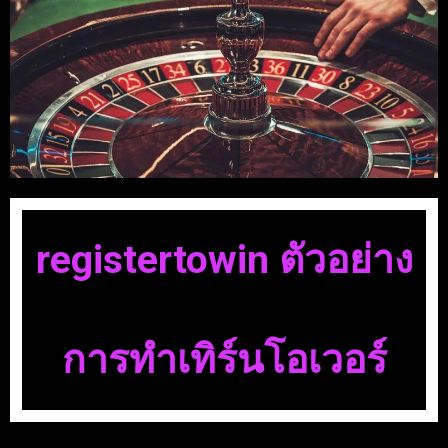
registertowin ตัวอย่าง
การทำเทิร์นโอเวอร์