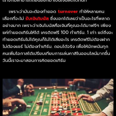
เพราะว่ามันจะต้องทำยอด
turnover
ทำให้หลายคน
เลือกที่จะไม่
รับเงินโบนัส
ซึ่งบอกได้เลยว่าเป็นอะไรที่พลาด
อย่างมาก เพราะว่าเงินโบนัสคือเงินที่คุณจะได้มาฟรีๆ เพียง
แค่ทำยอดเทิร์นให้ได้ เครดิตฟรี 100 ทำเทิร์น. 1 เท่า แต่ถึงจะ
ทำยอดเทิร์นไม่ได้คุณก็ไม่ได้เสียอะไร เครดิตฟรีไม่ต้องฝาก
ไม่ต้องแชร์ ไม่ต้องทำเทิร์น. ถอนได้จริง เพื่อให้นักพนันทุก
คนเพิ่มโอกาสได้เปรียบเทียบการเล่นคาสิโนออนไลน์มากขึ้น
วันนี้เราจะมาสอนการคิดยอดเทิร์น