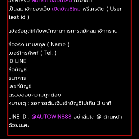
วิธีสำหรับ
สมัครเกมออนไลน์
ได้ง่ายๆ
เป็นสมาชิกของเว็บ
เปิดบัญชีใหม่
ฟรีเครดิต ( User
test id )
แจ้งข้อมูลให้กับพนักงานการการสมัคสมาชิกทราบ
ชื่อจริง นามสกุล ( Name )
เบอร์โทรศัพท์ ( Tel. )
ID LINE
ชื่อบัญชี
ธนาคาร
เลขที่บัญชี
ตรวจสอบความถูกต้อง
หมายเตุ : รอการเติมเงินเข้าบัญชีไม่เกิน 3 นาที
LINE ID :
@AUTOWIN888
อย่าลืมใส่ @ ด้านหน้า
ด้วยนะคะ