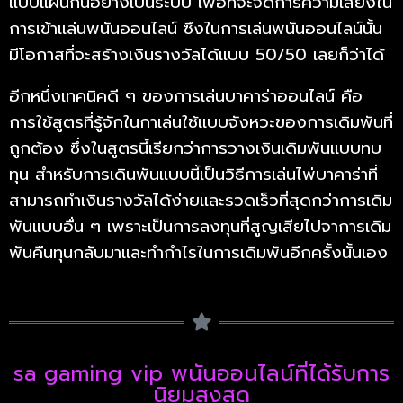
แบบแผนกันอย่างเป็นระบบ เพื่อที่จะจัดการความเสี่ยงใน
การเข้าเเล่นพนันออนไลน์ ซึงในการเล่นพนันออนไลน์นั้น
มีโอกาสที่จะสร้างเงินรางวัลได้แบบ 50/50 เลยก็ว่าได้
อีกหนึ่งเทคนิคดี ๆ ของการเล่นบาคาร่าออนไลน์ คือ
การใช้สูตรที่รู้จักในกาเล่นใช้แบบจังหวะของการเดิมพันที่
ถูกต้อง ซึ่งในสูตรนี้เรียกว่าการวางเงินเดิมพันแบบทบ
ทุน สำหรับการเดินพันแบบนี้เป็นวิธีการเล่นไพ่บาคาร่าที่
สามารถทำเงินรางวัลได้ง่ายและรวดเร็วที่สุดกว่าการเดิม
พันแบบอื่น ๆ เพราะเป็นการลงทุนที่สูญเสียไปจาการเดิม
พันคืนทุนกลับมาและทำกำไรในการเดิมพันอีกครั้งนั้นเอง
sa gaming vip พนันออนไลน์ที่ได้รับการ
นิยมสูงสุด