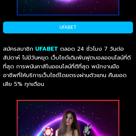
UFABET
สมัครสมาชิก
UFABET
ตลอด 24 ชั่วโมง 7 วันต่อ
สัปดาห์ ไม่มีวันหยุด เว็บไซต์เดิมพันฟุตบอลออนไลน์ที่ดี
ที่สุด การพนันคาสิโนออนไลน์ที่ดีที่สุด พนักงานมือ
อาชีพที่ให้บริการเว็บไซต์โดยตรงผ่านตัวแทน คืนยอด
เสีย 5% ทุกเดือน