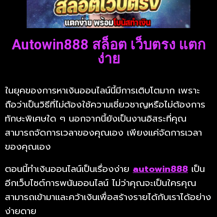
Autowin888 สล็อต เว็บตรง แตก
ง่าย
ในยุคของการหาเงินออนไลน์นี้มีการเติบโตมาก เพราะ
ถือว่าเป็นวิธีที่ไม่ต้องใช้ความเชี่ยวชาญหรือไม่ต้องการ
ทักษะพิเศษใด ๆ นอกจากนี้ยังเป็นงานอิสระที่คุณ
สามารถจัดการเวลาของคุณเอง เพียงแค่จัดการเวลา
ของคุณเอง
ตอนนี้ทำเงินออนไลน์เป็นเรื่องง่าย
autowin888
เป็น
อีกเว็บไซต์การพนันออนไลน์ ไม่ว่าคุณจะเป็นใครคุณ
สามารถเข้ามาและคว้าเงินเพื่อสร้างรายได้กับเราได้อย่าง
ง่ายดาย