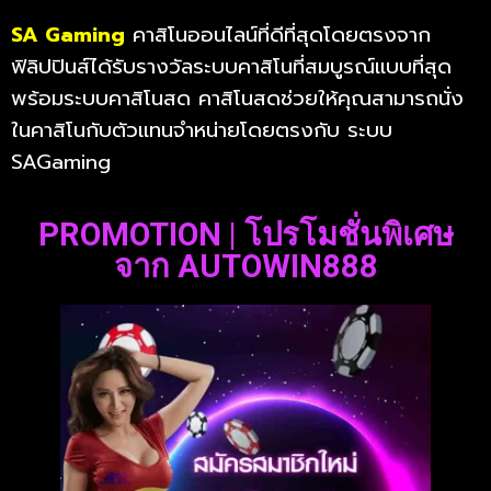
SA Gaming
คาสิโนออนไลน์ที่ดีที่สุดโดยตรงจาก
ฟิลิปปินส์ได้รับรางวัลระบบคาสิโนที่สมบูรณ์แบบที่สุด
พร้อมระบบคาสิโนสด คาสิโนสดช่วยให้คุณสามารถนั่ง
ในคาสิโนกับตัวแทนจำหน่ายโดยตรงกับ ระบบ
SAGaming
PROMOTION | โปรโมชั่นพิเศษ
จาก AUTOWIN888