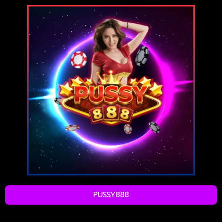
PUSSY888