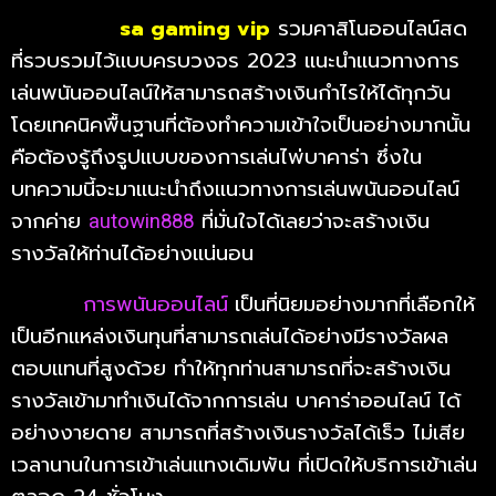
sa gaming vip
รวมคาสิโนออนไลน์สด
ที่รวบรวมไว้แบบครบวงจร 2023 แนะนำแนวทางการ
เล่นพนันออนไลน์ให้สามารถสร้างเงินกำไรให้ได้ทุกวัน
โดยเทคนิคพื้นฐานที่ต้องทำความเข้าใจเป็นอย่างมากนั้น
คือต้องรู้ถึงรูปแบบของการเล่นไพ่บาคาร่า ซึ่งใน
บทความนี้จะมาแนะนำถึงแนวทางการเล่นพนันออนไลน์
จากค่าย
ที่มั่นใจได้เลยว่าจะสร้างเงิน
autowin888
รางวัลให้ท่านได้อย่างแน่นอน
การพนันออนไลน์
เป็นที่นิยมอย่างมากที่เลือกให้
เป็นอีกแหล่งเงินทุนที่สามารถเล่นได้อย่างมีรางวัลผล
ตอบแทนที่สูงด้วย ทำให้ทุกท่านสามารถที่จะสร้างเงิน
รางวัลเข้ามาทำเงินได้จากการเล่น บาคาร่าออนไลน์ ได้
อย่างงายดาย สามารถที่สร้างเงินรางวัลได้เร็ว ไม่เสีย
เวลานานในการเข้าเล่นแทงเดิมพัน ที่เปิดให้บริการเข้าเล่น