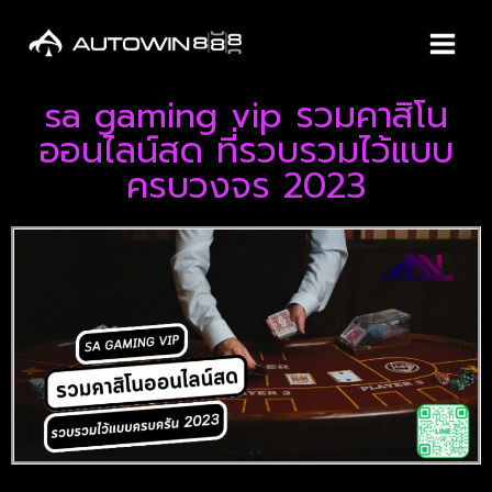
sa gaming vip รวมคาสิโน
ออนไลน์สด ที่รวบรวมไว้แบบ
ครบวงจร 2023