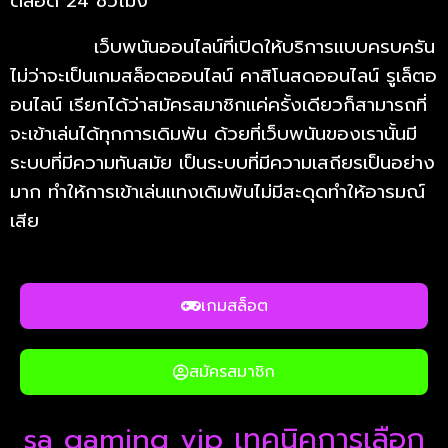
ตลอด 24 ชั่วโมง
เว็บพนันออนไลน์ที่เปิดให้บริการแบบครบครัน
ไม่ว่าจะเป็นเกมสล็อตออนไลน์ คาสิโนสดออนไลน์ รูเล็ตอ
อนไลน์ เรียกได้ว่าสมัครสมาชิกแค่ครั้งเดียวก็สามารถที่
จะเข้าเล่นได้ทุกการเดิมพัน ด้วยที่เว็บพนันของเรานั้นมี
ระบบที่มีความทันสมัย เป็นระบบที่มีความเสถียรเป็นอย่าง
มาก ทำให้การเข้าเล่นแทงเดิมพันไม่มีสะดุดทำให้อารมณ์
เสีย
เกมสล็อต
สมัครสมาชิก
sa gaming vip เทคนิคการเลือก