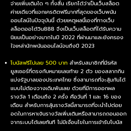
จ่ายเพิ่มเติมใด ๆ ทั้งสิ้น เรียกได้ว่าเป็นเว็บสล็อต
ค่ายเดียวที่แจกเครดิตฟรีมากที่สุดของเว็บพนัน
ออนไลน์ในปัจจุบันนี้ ด้วยเหตุผลนี้เองที่ทางเว็บ
สล็อตออโต้วิน888 จึงเป็นเว็บสล็อตที่ได้รับความ
นิยมเป็นอย่างมากในปี 2022 ที่ผ่านมาและยังครอง
ใจเหล่านักพนันออนไลน์จนถึงปี 2023
โบนัสฟรีไปเลย 500 บาท
สำหรับสมาชิกที่มีรหัส
ยูสเซอร์ที่ตรงกับหมายเลขท้าย 2 ตัว ของสลากกิน
แบ่งรัฐบาลของประเทศไทย ซึ่งสามารถที่จะลุ้นกันได้
แบบไม่ต้องวางเดิมพันเลย ด้วยที่มีการออกผล
รางวัล 1 เดือนถึง 2 ครั้ง คือวันที่ 1 และ 16 ของ
เดือน สำหรับการลุ้นรางวัลนี้สามารถที่จะนำไปต่อย
อดในการหาเงินรางวัลเพิ่มเติมหรือสามารถถอนออก
จากระบบได้เลยทันที ไม่มีเงื่อนไขในการเข้ารับโบนัส