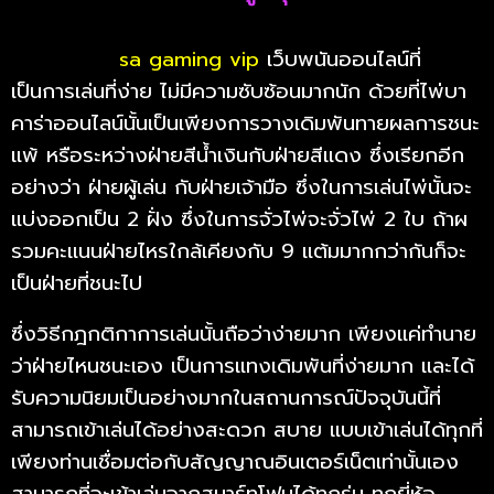
sa gaming vip
เว็บพนันออนไลน์ที่
เป็นการเล่นที่ง่าย ไม่มีความซับซ้อนมากนัก ด้วยที่ไพ่บา
คาร่าออนไลน์นั้นเป็นเพียงการวางเดิมพันทายผลการชนะ
แพ้ หรือระหว่างฝ่ายสีน้ำเงินกับฝ่ายสีแดง ซึ่งเรียกอีก
อย่างว่า ฝ่ายผู้เล่น กับฝ่ายเจ้ามือ ซึ่งในการเล่นไพ่นั้นจะ
แบ่งออกเป็น 2 ฝั่ง ซึ่งในการจั่วไพ่จะจั่วไพ่ 2 ใบ ถ้าผ
รวมคะแนนฝ่ายไหรใกล้เคียงกับ 9 แต้มมากกว่ากันก็จะ
เป็นฝ่ายที่ชนะไป
ซึ่งวิธีกฎกติกาการเล่นนั้นถือว่าง่ายมาก เพียงแค่ทำนาย
ว่าฝ่ายไหนชนะเอง เป็นการแทงเดิมพันที่ง่ายมาก และได้
รับความนิยมเป็นอย่างมากในสถานการณ์ปัจจุบันนี้ที่
สามารถเข้าเล่นได้อย่างสะดวก สบาย แบบเข้าเล่นได้ทุกที่
เพียงท่านเชื่อมต่อกับสัญญาณอินเตอร์เน็ตเท่านั้นเอง