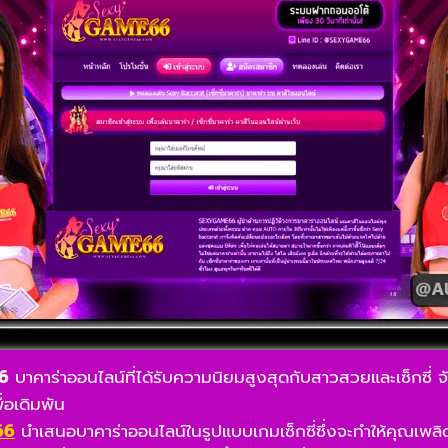
6
บาคาร่าออนไลน์ที่ได้รับความนิยมสูงสุดกับสาวสวยและเซ็กซี่ จ
ื่อเดิมพัน
66
นำเสนอบาคาร่าออนไลน์ในรูปแบบเกมเซ็กซี่ซึ่งจะทำให้คุณเพล