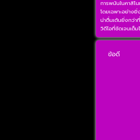
การพนันในคาสิโน
โดยเฉพาะอย่างยิ่งบ
น่าตื่นเต้นยิ่งกว่
วิดีโอที่ชัดเจนเ
ข้อดี