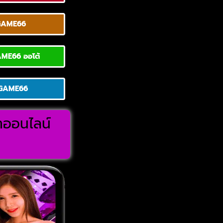
YGAME66
ME66 ออโต้
YGAME66
าออนไลน์