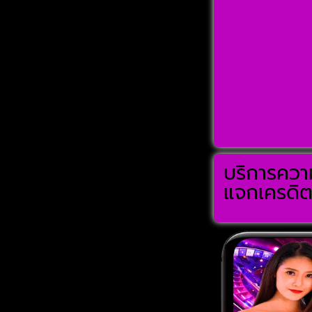
บริการคว
แจกเครดิต