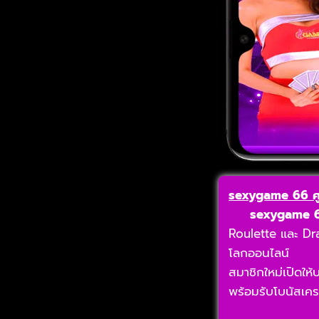
sexygame 66 ศู
sexygame 
Roulette และ Dra
โลกออนไลน์
สมาชิกใหม่เปิดให
พร้อมรับโบนัสเค