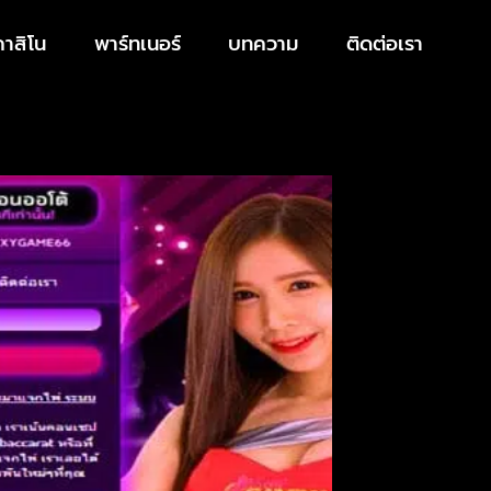
คาสิโน
พาร์ทเนอร์
บทความ
ติดต่อเรา