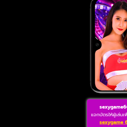
sexygame6
แจกบัตรให้ผู้เล่นเพ
sexygame 