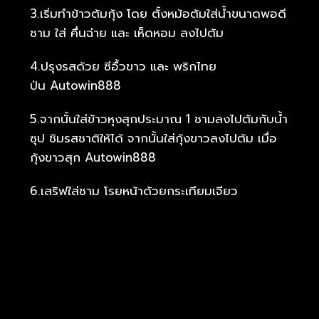
3.เริ่มทำข้าวต้มกุ้ง โดย ตั้งหม้อต้มใส่น้ำขนาดพอดี
ชาม ใส่ คื่นฉ่าย และ เห็ดหอม ลงไปต้ม
4.ปรุงรสด้วย ซีอื้วขาว และ พริกไทย
ป่น Autowin888
5.จากนั้นใส่ข้าวหุงสุกประมาณ 1 ชามลงไปต้มกับน้ำ
ซุป ชิมรสชาติให้ได้ จากนั้นใส่กุ้งขาวลงไปต้ม เมื่อ
กุ้งขาวสุก Autowin888
6.เสริฟใส่ชาม โรยหน้าด้วยกระเทียมเจียว