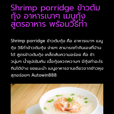
Shrimp porridge ข้าวต้ม
กุ้ง อาหารเบาๆ เมนูกุ้ง
สูตรอาหาร พร้อมวิธีทำ
Shrimp porridge ข้าวต้มกุ้ง คือ อาหารเบาๆ เมนู
กุ้ง วิธีทำข้าวต้มกุ้ง ง่ายๆ สามารถทำกินเองที่บ้าน
ได้ สูตรข้าวต้มกุ้ง เคล็ดลับความอร่อย คือ ข้า
วนุ่มๆ น้ำซุปเข้มค้น เนื้อกุ้งลวกหวานๆ มีกุ้งทำอะไร
กินได้บ้าง ขอแนะนำ เมนูอาหารจานเดียวจากข้าวหุง
สุกอร่อยๆ Autowin888