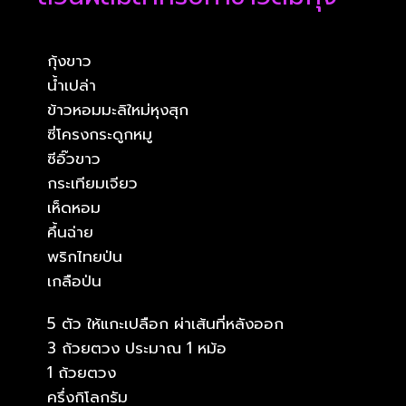
กุ้งขาว
น้ำเปล่า
ข้าวหอมมะลิใหม่หุงสุก
ซี่โครงกระดูกหมู
ซีอิ๊วขาว
กระเทียมเจียว
เห็ดหอม
คึ้นฉ่าย
พริกไทยป่น
เกลือป่น
5 ตัว ให้แกะเปลือก ผ่าเส้นที่หลังออก
3 ถ้วยตวง ประมาณ 1 หม้อ
1 ถ้วยตวง
ครึ่งกิโลกรัม