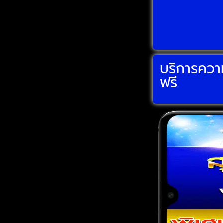
บริการควา
ฟรี