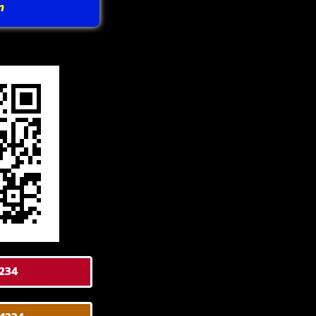
m
1234