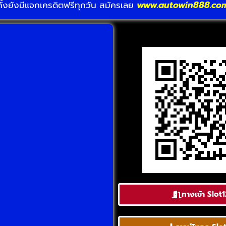
ทั้งยังมีแจกเครดิตฟรีทุกวัน สมัครเลย
www.autowin888.co
ทางเข้า Slot