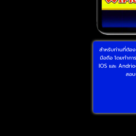
สำหรับท่านที่ต้
มือถือ โดยทำการ
IOS และ Andriod 
สอบถ