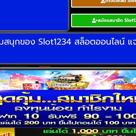
ดาวน์โหลด Slo
สมัครสมาชิก Slot1
มสนุกของ Slot1234 สล็อตออนไลน์ แ