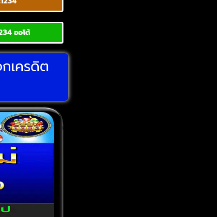
t1234
234 ออโต้
จกเครดิต