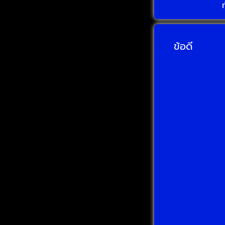
ข้อดี