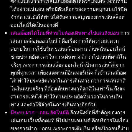
ซึ่งแน่นอนว่าการเล่นเกมสล็อตให้ความพิเศษให้กับท่าน
ได้อย่างแน่นอน หรือมีตัวเลือกของความสนุกแบบไร้ขีด
จำกัด และยังให้ท่านได้รับความสนุกของการเล่นสล็อต
ออนไลน์ได้เป็นอย่างดี
เล่นสล็อตได้โดยที่ท่านไม่ต้องเดินทางไปเล่นถึงบ่อน
การ
เล่นเกมสล็อตออนไลน์ ก็คือเรื่องการให้ความสะดวก
สบายในการใช้บริการเล่นสล็อตผ่าน เว็บพนันออนไลน์
ช่วยประหยัดเวลาในการเดินทาง ดีกว่าไปเล่นที่คาสิโน
จริงๆ เพราะการเล่นสล็อตออนไลน์ เป็นการเล่นได้จาก
ทุกที่ทุกเวลา เพียงแค่ท่านมีอินเทอร์เน็ต ก็เข้าเล่นสล็อต
ได้ ทำให้ประหยัดเวลาในการเดินทาง กว่าการเล่นคาสิ
โนในแบบจริงๆ ที่ต้องเดินทางมาที่คาสิโนเท่านั้น ถึงจะ
สามารถเล่นได้ ทำให้ท่านประหยัดทั้งเวลาในการเดิน
ทาง และค่าใช้จ่ายในการเดินทางอีกด้วย
มีระบบฝาก – ถอน อัตโนมัติ
อีกหนึ่งข้อที่สำคัญของการ
เล่นเกม เว็บสล็อตแท้ ที่ไม่ผ่านเอเย่นต์ คือบริการในเรื่อง
ของการฝาก – ถอน เพราะการเติมเงิน หรือเบิกถอนก็ง่าย