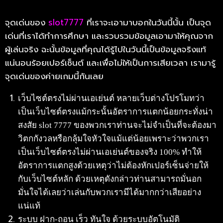
จุดเด่นของ
slot7777
ที่เราจะเอามาบอกในวันนี้นั้น เป็นจุด
เด่นที่เราได้ทำการศึกษา และรวบรวมข้อมูลเอามาให้คุณจาก
ผู้เล่นจริง ฉะนั้นข้อมูลที่คุณได้รู้ไปในวันนี้เป็นข้อมูลจริงแท้
แน่นอนร้อยเปอร์เซ็นต์ และเพื่อไม่ให้เป็นการเสียเวลา เรามารู้
จุดเด่นของค่ายเกมนี้กันเลย
เว็บไซต์ตรงไม่ผ่านเอเย่นต์ หลายเว็บต่างโปรโมทว่า
เป็นเว็บไซต์ตรงแม้กระนั้นอัตราการแตกน้อยกระทั่งน่า
สงสัย slot 7777 ของพวกเราท่านจะไม่จำเป็นที่จะต้องมา
วิตกกังวลหรือกลุ้มใจหัวใจแม้แต่น้อยเพราะว่าพวกเรา
เป็นเว็บไซต์ตรงไม่ผ่านเอเย่นต์ของจริง 100% ทำให้
อัตราการแตกสูงด้วยเหตุว่าไม่ต้องหักเปอร์เซ็นจ่ายให้
กับเว็บไซต์หลัก ด้วยเหตุดังกล่าวท่านสามารถมั่นอก
มั่นใจได้เลยว่าเล่นกับพวกเรามีได้มากกว่าเสียอย่าง
แน่แท้
ระบบ ฝาก-ถอน เร็ว ทันใจ ด้วยระบบอัตโนมัติ