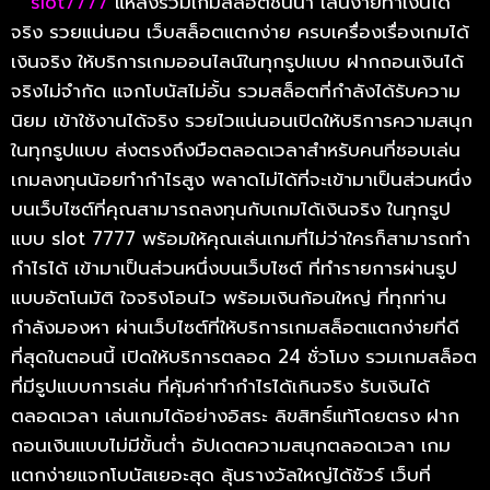
slot7777
แหล่งรวมเกมสล็อตชั้นนำ เล่นง่ายทำเงินได้
จริง รวยแน่นอน เว็บสล็อตแตกง่าย ครบเครื่องเรื่องเกมได้
เงินจริง ให้บริการเกมออนไลน์ในทุกรูปแบบ ฝากถอนเงินได้
จริงไม่จำกัด แจกโบนัสไม่อั้น รวมสล็อตที่กำลังได้รับความ
นิยม เข้าใช้งานได้จริง รวยไวแน่นอนเปิดให้บริการความสนุก
ในทุกรูปแบบ ส่งตรงถึงมือตลอดเวลาสำหรับคนที่ชอบเล่น
เกมลงทุนน้อยทำกำไรสูง พลาดไม่ได้ที่จะเข้ามาเป็นส่วนหนึ่ง
บนเว็บไซต์ที่คุณสามารถลงทุนกับเกมได้เงินจริง ในทุกรูป
แบบ slot 7777 พร้อมให้คุณเล่นเกมที่ไม่ว่าใครก็สามารถทำ
กำไรได้ เข้ามาเป็นส่วนหนึ่งบนเว็บไซต์ ที่ทำรายการผ่านรูป
แบบอัตโนมัติ ใจจริงโอนไว พร้อมเงินก้อนใหญ่ ที่ทุกท่าน
กำลังมองหา ผ่านเว็บไซต์ที่ให้บริการเกมสล็อตแตกง่ายที่ดี
ที่สุดในตอนนี้ เปิดให้บริการตลอด 24 ชั่วโมง รวมเกมสล็อต
ที่มีรูปแบบการเล่น ที่คุ้มค่าทำกำไรได้เกินจริง รับเงินได้
ตลอดเวลา เล่นเกมได้อย่างอิสระ ลิขสิทธิ์แท้โดยตรง ฝาก
ถอนเงินแบบไม่มีขั้นต่ำ อัปเดตความสนุกตลอดเวลา เกม
แตกง่ายแจกโบนัสเยอะสุด ลุ้นรางวัลใหญ่ได้ชัวร์ เว็บที่