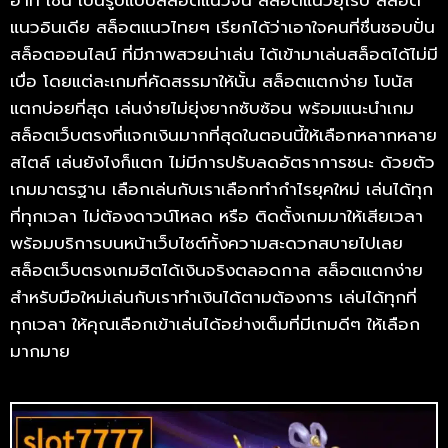
แนวอินเดีย สล็อตแนวไทยๆ เรียกได้ว่าเอาใจคนที่ชื่นชอบปั่น
สล็อตออนไลน์ ที่มีภาพสวยน่าเล่น ได้เข้ามาเล่นสล็อตได้ไม่มี
เบื่อ โดยแต่ละเกมที่คัดสรรมาให้นั้น สล็อตแตกง่าย โบนัส
แตกบ่อยที่สุด เล่นง่ายไม่ยุ่งยากซับซ้อน พร้อมแนะนำเกม
สล็อตเว็บตรงที่แจกเงินมากที่สุดในตอนนี้ให้เลือกหลากหลาย
สไตล์ เล่นยังไงก็แตก ไม่มีการปรับลดอัตราการชนะ ด้วยตัว
เกมมาตรฐาน เลือกเล่นกับเราเลือกทำกำไรยุคใหม่ เล่นได้ทุก
ที่ทุกเวลา ไม่ต้องดาวน์โหลด หรือ ติดตั้งเกมมาให้เสียเวลา
พร้อมบริการบนหน้าเว็บไซต์ทั้งความสะดวกสบายไปเลย
สล็อตเว็บตรงเกมฮิตได้เงินจริงตลอดกาล สล็อตแตกง่าย
สำหรับมือใหม่เล่นกับเราทำเงินได้ตามต้องการ เล่นได้ทุกที่
ทุกเวลา ให้คุณเลือกเข้าเล่นได้อย่างเต็มที่มีเกมดีๆ ให้เลือก
มากมาย