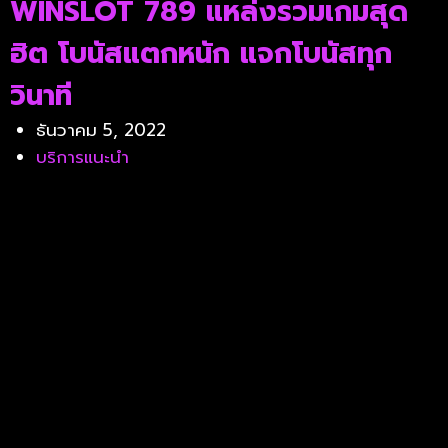
WINSLOT 789 แหล่งรวมเกมสุด
ฮิต โบนัสแตกหนัก แจกโบนัสทุก
วินาที
ธันวาคม 5, 2022
บริการแนะนำ