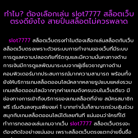
ทำไม? ต้องเลือกเล่น slot7777 สล็อตเว็บ
ตรงดียังไง สายปั่นสล็อตไม่ควรพลาด
slot7777
สล็อตเว็บตรงทำไมต้องเลือกเล่นสล็อตกับเว็บ
สล็อตเว็บตรงเพราะด้วยระบบการทำงานของเว็บที่มีระบบ
การดูแลความปลอดภัยที่รัดกุมและมีความมั่นคงทางด้าน
การเงินมีการดูแลพัฒนาระบบจากผู้เชี่ยวชาญทางด้าน
คอมพิวเตอร์มากประสบการณ์มากความสามารถ พร้อมทั้ง
ยังให้บริการเกมสล็อตออนไลน์หลากหลายรูปแบบแหล่งรวม
เกมสล็อตออนไลน์จากทุกค่ายเกมดังครบจบในเว็บเดียว มี
ช่องทางการเข้าถึงบริการของเกมสล็อตที่ง่าย สมัครสมาชิก
ฟรี เริ่มต้นลงทุนเพียงแค่ 1 บาทเท่านั้นก็สามารถร่วมลุ้นร่วม
สนุกกับเกมสล็อตออนไลน์ได้เลยทันที แน่นอนว่าใครที่ได้
ทำการทดลองเล่นเกมจากเว็บ
slot7777
สล็อตเว็บตรงจะ
ต้องติดใจอย่างแน่นอน เพราะสล็อตเว็บตรงแตกง่ายขึ้นชื่อ