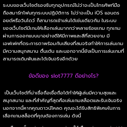
ระบบของเว็บไซต์รองรับทุกอุปกรณ์ไม่ว่าจะเป็นโทรศัพท์มือ
ถือสมาร์ทโฟนทุกระบบปฏิบัติการ ไม่ว่าจะเป็น iOS แอนดร
อยด์หรือวินโดว์ ก็สามารถเข้าเล่นได้เช่นเดียวกัน ในระบบ
ของเว็บไซต์มีเกมให้เลือกเล่นมากกว่าหลายร้อยเกม ทุกเกม
ผ่านการออกแบบมาอย่างดีให้มีภาพและสีที่สวยงาม มี
เอฟเฟคที่ตระการตาพร้อมกับเสียงที่สมจริงทำให้การเล่นเกม
มีความสนุกสนาน ตื่นเต้น และนอกจากนี้ยังเป็นการเล่นเกมที่
สามารถเดิมพันและได้เงินจริงอีกด้วย
ข้อดีของ slot7777 ดีอย่างไร?
เป็นเว็บไซต์ที่น่าเชื่อถือเชื่อถือได้ทำให้ผู้เล่นมีความสุขและ
สนุกสนาน และที่สำคัญที่สุดคือเล่นเกมสล็อตและรับเงินจริง
นอกจากนี้หากคุณดาวน์โหลด คุณจะได้รับสิทธิพิเศษในการ
เลือกเกมสล็อตที่คุณต้องการเล่น ดังนี้