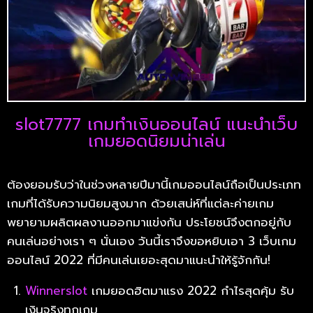
slot7777 เกมทำเงินออนไลน์ แนะนำเว็บ
เกมยอดนิยมน่าเล่น
ต้องยอมรับว่าในช่วงหลายปีมานี้เกมออนไลน์ถือเป็นประเภท
เกมที่ได้รับความนิยมสูงมาก ด้วยเสน่ห์ที่แต่ละค่ายเกม
พยายามผลิตผลงานออกมาแข่งกัน ประโยชน์จึงตกอยู่กับ
คนเล่นอย่างเรา ๆ นั่นเอง วันนี้เราจึงขอหยิบเอา 3 เว็บเกม
ออนไลน์ 2022 ที่มีคนเล่นเยอะสุดมาแนะนำให้รู้จักกัน!
Winnerslot
เกมยอดฮิตมาแรง 2022 กำไรสุดคุ้ม รับ
เงินจริงทุกเกม