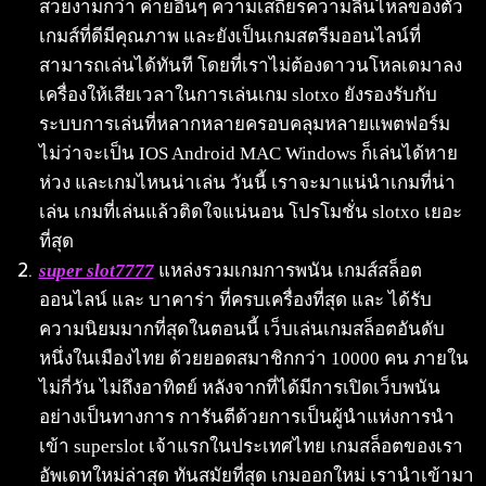
สวยงามกว่า ค่ายอื่นๆ ความเสถียรความลื่นไหลของตัว
เกมส์ที่ดีมีคุณภาพ และยังเป็นเกมสตรีมออนไลน์ที่
สามารถเล่นได้ทันที โดยที่เราไม่ต้องดาวนโหลเดมาลง
เครื่องให้เสียเวลาในการเล่นเกม slotxo ยังรองรับกับ
ระบบการเล่นที่หลากหลายครอบคลุมหลายแพตฟอร์ม
ไม่ว่าจะเป็น IOS Android MAC Windows ก็เล่นได้หาย
ห่วง และเกมไหนน่าเล่น วันนี้ เราจะมาแน่นำเกมที่น่า
เล่น เกมที่เล่นแล้วติดใจแน่นอน โปรโมชั่น slotxo เยอะ
ที่สุด
super slot7777
แหล่งรวมเกมการพนัน เกมส์สล็อต
ออนไลน์ และ บาคาร่า ที่ครบเครื่องที่สุด และ ได้รับ
ความนิยมมากที่สุดในตอนนี้ เว็บเล่นเกมสล็อตอันดับ
หนึ่งในเมืองไทย ด้วยยอดสมาชิกกว่า 10000 คน ภายใน
ไม่กี่วัน ไม่ถึงอาทิตย์ หลังจากที่ได้มีการเปิดเว็บพนัน
อย่างเป็นทางการ การันตีด้วยการเป็นผู้นำแห่งการนำ
เข้า superslot เจ้าแรกในประเทศไทย เกมสล็อตของเรา
อัพเดทใหม่ล่าสุด ทันสมัยที่สุด เกมออกใหม่ เรานำเข้ามา