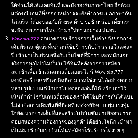
ให้ท่านได้เล่นเลยทันที และยังรองรับภาษาไทย อีกด้วย
แต่กรณี เกมที่พึ่งออกใหม่อาจจะยังทำการแปลภาษากัน
ไม่เสร็จ ก็ต้องขออภัยด้วยนะค้าบ รอซักหน่อย เดี๋ยวเรา
จะอัพเดท ภาษาไทยเข้ามาให้ท่านอย่างแน่นอน
Wow slot777
สุดยอดการบริการจากเว็บค่ายดังยอดการ
เดิมพันและผู้เล่นที่เข้ามาใช้บริการนับล้านรายในแต่ละ
ปี เข้ามาเป็นส่วนหนึ่งกับเว็บไซต์ที่มีการแจกหนักแจก
จริงจากทุกโปรโมชั่นรับได้ทันทีหลังจากการสมัคร
สมาชิกเพื่อเข้าเล่นเกมสล็อตออนไลน์ Wow slot777
เครดิตฟรี 100 ฟรีเครดิตที่สามารถใช้งานได้อย่างหลาก
หลายรูปแบบแต่นำเอาไปทดลองเล่นก็ได้ หรือ เอาไว้
เน้นทำกำไรกับเกมสล็อตของเราก็ดีใช้บริการกันได้แบบ
ไม่จำกัดการเดิมพันที่ดีที่สุดที่ KickoffbetTH ทุ่มแรงทุ่ม
ใจพัฒนาอย่างเต็มที่และสร้างโปรโมชั่นมาเพื่อสามารถ
ตอบสนองความต้องการของลูกค้าได้อย่างใจนึก เข้ามา
เป็นสมาชิกกับเราวันนี้ทันทีสมัครใช้บริการได้ง่าย ๆ