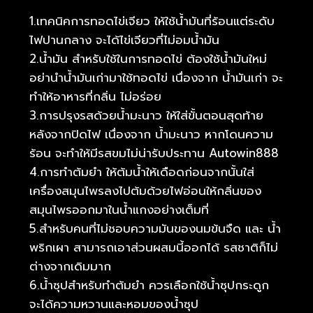
1.เทคนิคการทอดไข่เจียว ให้ใช้น้ำมันที่ร้อนแต่ระดับ
ไฟปานกลาง จะได้ไข่เจียวที่ไม่อมน้ำมัน
2.น้ำมัน สำหรับใช้ในการทอดไข่ ต้องใช้น้ำมันใหม่
อย่านำน้ำมันเก่ามาใช้ทอดไข่ เนื่องจาก น้ำมันเก่า จะ
ทำให้อาหารที่กลิ่น ไม่อร่อย
3.การปรุงรสด้วยน้ำมะนาว ให้ใส่ขั้นตอนสุดท้าย
หลังจากปิดไฟ เนื่องจาก น้ำมะนาว หากโดนความ
ร้อน จะทำให้มีรสขมไม่น่ารับประทาน Autowin888
4.การทำต้มยำ ให้ต้มน้ำให้เดือดก่อนจากนั้นใส่
เครื่องสมุนไพรลงไปต้มด้วยไฟอ่อนให้กลิ่นของ
สมุนไพรออกมาในน้ำแกงอย่างเต็มที่
5.สำหรับคนที่ไม่ชอบความมันของนมข้นจืด และ น้ำ
พริกเผา สามารถเอาส่วนผสมนี้ออกได้ รสชาติก็ไม่
ต่างจากเดิมมาก
6.น้ำซุปสำหรับทำต้มยำ ควรเลือกใช้น้ำซุปกระดูก
จะได้ความหวานและหอมของน้ำซุป