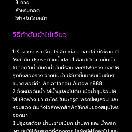
3 ถ้วย
สำหรับทอด
ใสำหรับโรยหน้า
วิธีทำต้มยำไข่เจียว
1.เริ่มจากการเตรียมไข่เจียวก่อน ตอกไข่ไก่ใส่ชาม ตี
ให้เข้ากัน ปรุงรสด้วยน้ำปลา 1 ช้อนโต้ะ จากนั้นนำ
ไปทอดในน้ำมันในน้ำมันที่ร้อนและใช้ไฟกลาง ทอดให้
สุกทั่งสองข้าง จากนั้นนำไข่จียวขึ้นมาหั่นเป็นชิ้นๆ
ขนาดพอตีคำ พักเอาไว้ก่อน Autowin888
2.ตั้งหม้อต้มน้ำ ใส่น้ำซุปลงไปต้ม เมื่อน้ำซุปร้อนให้
ใส่ เห็ดฟาง ข่า ตะไคร้ ใบมะกรูด พริกขี้หนูสวน และ
หอมแดง ต้มทิ้งไว้สักพักสักพักให้กลิ่นของสมุนไพร
ออกมา
3.ปรุงรสด้วย น้ำมะขามเปียก น้ำปลา และ น้ำพริก
เผา ชิมให้ได้รสชาติที่ต้องการ ใส่ผักชีฝรั่งลงไป และ