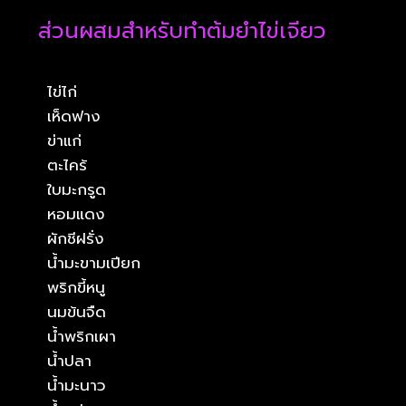
ส่วนผสมสำหรับทำต้มยำไข่เจียว
ไข่ไก่
เห็ดฟาง
ข่าแก่
ตะไคร้
ใบมะกรูด
หอมแดง
ผักชีฝรั่ง
น้ำมะขามเปียก
พริกขี้หนู
นมข้นจืด
น้ำพริกเผา
น้ำปลา
น้ำมะนาว