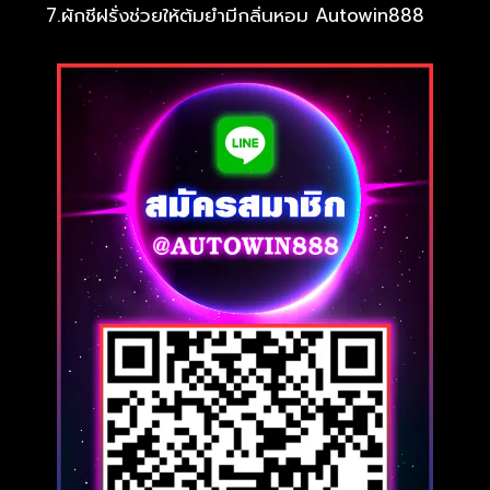
7.ผักชีฝรั่งช่วยให้ต้มยำมีกลิ่นหอม Autowin888