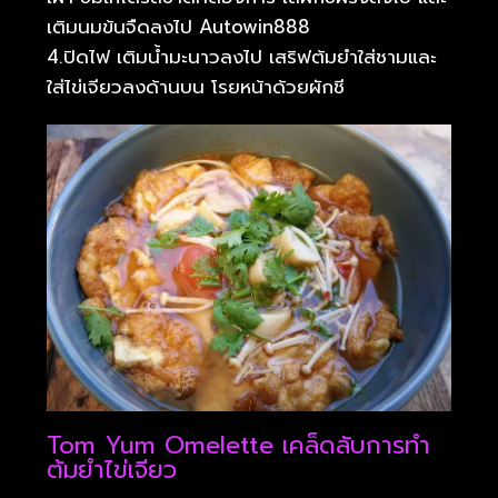
เติมนมข้นจืดลงไป Autowin888
4.ปิดไฟ เติมน้ำมะนาวลงไป เสริฟต้มยำใส่ชามและ
ใส่ไข่เจียวลงด้านบน โรยหน้าด้วยผักชี
Tom Yum Omelette เคล็ดลับการทำ
ต้มยำไข่เจียว