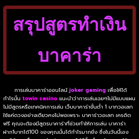
สรุปสูตรทำเงิน
บาคาร่า
การเล่นบาคาร่าออนไลน์
joker gaming
เพื่อให้ได้
กำไรนั้น
towin casino
แนะนำว่าการเล่นเฉยๆไม่มีแบบแผน
ไม่มีสูตรหรือเทคนิคการเล่น เว็บบาคาร่าขั้นต่ำ 1 บาทวอเลท
ใช้แค่ดวงอย่างเดียวคงไม่พอเพราะ บาคาร่าวอเลท เครดิต
ฟรี คุณจะต้องมีสูตรบาคาร่าที่ช่วยทำให้การเล่น บาคาร่า
ฝาก1บาทได้100 ของคุณนั้นได้กำไรมากยิ่ง ซึ่งในวันนี้เอง