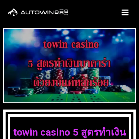
towin casino 5 สูตรทำเงิน