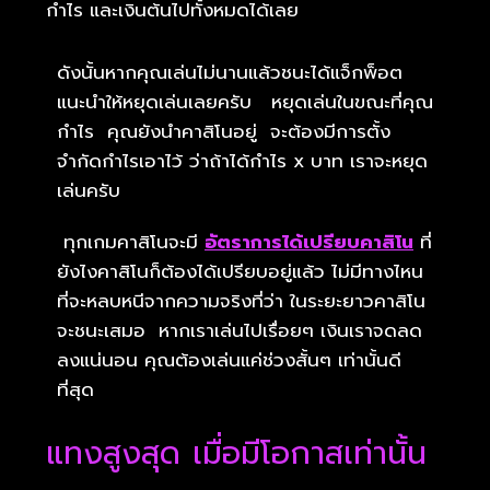
กำไร และเงินต้นไปทั้งหมดได้เลย
ดังนั้นหากคุณเล่นไม่นานแล้วชนะได้แจ็กพ็อต
แนะนำให้หยุดเล่นเลยครับ หยุดเล่นในขณะที่คุณ
กำไร คุณยังนำคาสิโนอยู่ จะต้องมีการตั้ง
จำกัดกำไรเอาไว้ ว่าถ้าได้กำไร x บาท เราจะหยุด
เล่นครับ
ทุกเกมคาสิโนจะมี
อัตราการได้เปรียบคาสิโน
ที่
ยังไงคาสิโนก็ต้องได้เปรียบอยู่แล้ว ไม่มีทางไหน
ที่จะหลบหนีจากความจริงที่ว่า ในระยะยาวคาสิโน
จะชนะเสมอ หากเราเล่นไปเรื่อยๆ เงินเราจดลด
ลงแน่นอน คุณต้องเล่นแค่ช่วงสั้นๆ เท่านั้นดี
ที่สุด
แทงสูงสุด เมื่อมีโอกาสเท่านั้น