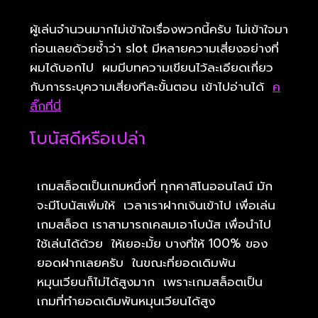
ผู้เล่นจำนวนมากไม่เข้าใจเรื่องพวกนี้ครับ ไม่เข้าใจมา
ก่อนเลยด้วยซ้ำว่า slot มีหลายความเสี่ยงอย่างที่
ผมได้บอกไป ผมมีบทความเขียนไว้ละเอียดเกี่ยว
กับการระบุความเสี่ยงทีละขั้นตอน เข้าไปอ่านได้
ค
ลิ๊กที่นี่
โบนัสดีหรือเปล่า
เกมสล็อตเป็นเกมหนึ่งที่ ทุกคาสิโนออนไลน์ มัก
จะมีโบนัสเพิ่มให้ เวลาเราฝากเงินเข้าไป เพื่อเล่น
เกมสล็อต เราสามารถเคลมเอาโบนัส เพื่อนำไป
ใช้เล่นได้ด้วย ให้เยอะมั้ย บางที่ให้ 100% ของ
ยอดฝากเลยครับ ในขณะที่ยอดเดิมพัน
หมุนเวียนก็ไม่ได้สูงมาก เพราะเกมสล็อตเป็น
เกมที่ทำยอดเดิมพันหมุนเวียนได้สูง