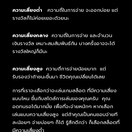
ความเสี่ยงต่ำ
ความถี่ในการจ่าย จะออกบ่อย แต่
รางวัลก็ไม่ค่อยเยอะด้วยนะ
ความเสี่ยงกลาง
ความถี่ในการจ่าย และจำนวน
เงินรางวัล เหมาะสมสัมพันธ์กัน บางครั้งอาจจะได้
รางวัลใหญ่ก็มีนะ
ความเสี่ยงสูง
ความถี่การจ่ายน้อยมาก แต่
รับรองว่าถ้าชนะขึ้นมา ชีวิตคุณเปลี่ยนได้เลย
การที่เราจะเลือกว่าจะเล่นเกมสล็อต ที่มีความเสี่ยง
แบบไหน ขึ้นกับสไตล์การเล่นของคุณครับ คุณ
อดทนรอได้มากมั้ย เพื่อที่จะจ่ายหนักๆ หากเลือก
เล่นแบบความเสี่ยงสูง แต่ถ้าคุณเป็นคนชอบจ่ายที
ละน้อยๆ จ่ายบ่อยๆ ก็ได้ รู้สึกดีกว่า ก็เลือกสล็อตที่
มีความเสี่ยงต่ำ