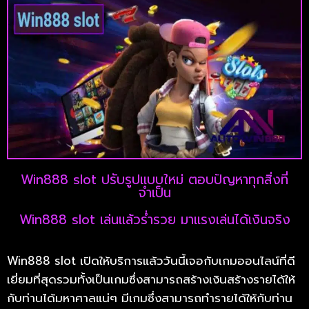
Win888 slot ปรับรูปแบบใหม่ ตอบปัญหาทุกสิ่งที่
จำเป็น
Win888 slot เล่นเเล้วร่ำรวย มาแรงเล่นได้เงินจริง
Win888 slot เปิดให้บริการแล้ววันนี้เจอกับเกมออนไลน์ที่ดี
เยี่ยมที่สุดรวมทั้งเป็นเกมซึ่งสามารถสร้างเงินสร้างรายได้ให้
กับท่านได้มหาศาลแน่ๆ มีเกมซึ่งสามารถทำรายได้ให้กับท่าน