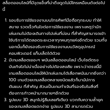
สล็อตออนไลน์ที่มีจุดแข็งที่น่าดึงดูดไม่มีใครเหมือนดังต่อไป
นี้
รอบรับการใช้แรงงานบนโทรศัพท์มือถือทุกระบบ ทำให้
สบาย รวดเร็วทันใจต่อการใช้แรงงาน เพราะเหตุว่านัก
เล่นเกมไม่ต้องเดินทางไปเล่นที่บ่อน ที่สำคัญสามารถเข้า
ใช้บริการได้ตลอดระยะเวลาทุกหนทุกแห่งอีกด้วย รวมทั้ง
นอกนั้นก็ยังรองรับการใช้แรงงานบนวัสดุอุปกรณ์
คอมพิวเตอร์ แท็บเล็ตได้ด้วย
มีเกมสล็อตเยอะๆ พนันสล็อตออนไลน์ เว็บไซต์ตรง
บันเทิงใจไม่น่าเบื่ออย่างไม่ต้องสงสัย เพราะว่าตรงนี้มี
เกมสล็อตออนไลน์ให้นักเล่นเกมได้เลือกพนันมากยิ่งกว่า
100 เกมด้วยเกมสล็อตหลายชนิดแล้วก็นานัปการ
ต้นแบบ ที่สำคัญ ล้วนเป็นเกมทำเงินที่รองรับในสิ่งที่
ต้องการก้าวหน้ามากมายๆอีกด้วย
รูปแบบ 3D สนุกไม่รู้ลืมเลยทีเดียว บวกกับความล้ำยุค
ของเกมสล็อตแตกง่าย รูปแบบ 3D สามารถร่วม