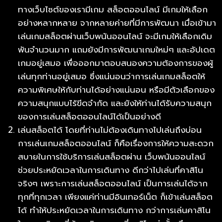
ทางเว็บไซต์ของเรามีเกม สล็อตออนไลน์ มีเกมให้เลือก
อย่างหลากหลาย จากหลายค่ายที่มีการพัฒนา เมื่อเข้ามา
เล่นเกมสล็อตผ่านเว็บพนันออนไลน์ จะมีเกมให้เลือกเดิม
พันจำนวนมาก แถมยังมีการพัฒนาเกมใหม่ๆ และอัปเดต
เกมอยู่เสมอ เพื่อออกมาตอบสนองความต้องการของผู้
เล่นทุกท่านอยู่เสมอ ซึ่งแน่นอนว่าการเล่นเกมสล็อตให้
ความพิเศษให้กับท่านได้อย่างแน่นอน หรือมีตัวเลือกของ
ความสนุกแบบไร้ขีดจำกัด และยังให้ท่านได้รับความสนุก
ของการเล่นสล็อตออนไลน์ได้เป็นอย่างดี
เล่นสล็อตได้ โดยที่ท่านไม่ต้องเดินทางไปเล่นถึงบ่อน
การเล่นเกมสล็อตออนไลน์ ก็คือเรื่องการให้ความสะดวก
สบายในการใช้บริการเล่นสล็อตผ่าน เว็บพนันออนไลน์
ช่วยประหยัดเวลาในการเดินทาง ดีกว่าไปเล่นที่คาสิโน
จริงๆ เพราะการเล่นสล็อตออนไลน์ เป็นการเล่นได้จาก
ทุกที่ทุกเวลา เพียงแค่ท่านมีอินเทอร์เน็ต ก็เข้าเล่นสล็อต
ได้ ทำให้ประหยัดเวลาในการเดินทาง กว่าการเล่นคาสิโน