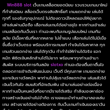
Win888 slot
เว็บเกมสล็อตยอดนิยม รวบรวมเกมมาใหม่
ที่กำลังนิยม สล็อตเว็บตรงลิขสิทธิ์แท้ เกมแตกง่าย เล่นได้
ทุกที่ รองรับทุกอุปกรณ์ ไม่ต้องดาวน์โหลดแอปให้ยุ่งยาก
เข้าเล่นผ่านมือถือ เลือกเล่นเกมได้อย่างจุใจ หากท่านเข้าเล่น
เกมสล็อตกับเว็บเรา ท่านจะพบกับเกมรูปแบบใหม่ เกมทัน
สมัย มีเนื้อหาธีมที่หลากหลาย ไม่ซ้ำแบบ เลือกเล่นได้ไม่มีเบื่อ
ขึ้นชื่อว่าเว็บตรง พร้อมบริการเกมแท้ ทำเงินได้มหาศาล ทุก
เกมล้วนแตกง่าย เล่นได้ทุกวัน ทำกำไรให้ท่านได้จริง แจก
หนัก พิชิตเงินหลักล้านได้ไม่ยาก พร้อมพาทุกท่านเข้ามา
สัมผัส ระบบบริการทันสมัย
slotxo
ท่านจะต้องตื่นตาตื่นใจ
ตลอดการเข้าเดิมพันแน่นอน เว็บดี มีคุณภาพ เกมแตกง่าย
แจกเงินรางวัลหนัก พาท่านไปลุ้นรางวัลแตกง่าย เล่นแล้วได้
เงินเร็วทันใจ สมแล้วที่นักเดิมพัน เข้ามาเล่นอย่างต่อเนื่อง
หากท่านเป็นคนหนึ่งที่อยากมีรายได้เสริม กำลังมองหาช่อง
ทางสร้างเงินอย่างไม่จำกัด เราขอแนะนำท่านเข้ามาลองเล่น
เกม สร้างรายได้อย่างต้องการ กับเว็บเกมทำเงินของเราวัน