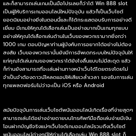
และก็สามารถเล่นเกมเป็นมือโปรเลยก็ว่าได้ Win 888 slot
เป็นผู้ให้บริการเกมออนไลน์ใหม่ปัจจุบัน แล้วก็เป็นเว็บไซต์
ยอดนิยมอย่างยิ่งในตอนนี้และก็ได้กระแสตอบรับการอย่างดี
เยี่ยม มีเกมให้คุณได้เลือกเล่นเป็นอย่างมากเป็นเกมทุกแบบ
อย่างให้คุณได้เลือกเล่นด้านในเว็บของพวกเรามากยิ่งกว่า
1000 เกม ตอบปัญหาท่านผู้บังคับการอยากได้อย่างไม่ต้อง
สงสัย เว็บของพวกเรานั้นยังมีการอัพเดทระบบใหม่ปัจจุบันให้
แก่คุณได้เล่นเกมของพวกเราได้ยังไงลื่นแบบไม่มีสะดุด แล้ว
ก็ท่านยังสามารถที่จะเล่นผ่านทางหน้าเว็บได้โดยตรงโดยไม่
จำเป็นจำต้องดาวน์โหลดแอปให้เสียเวล่ำเวลา รองรับการเล่น
ทุกแพลตฟอร์มไม่ว่าจะเป็น iOS หรือ Android
สมัยปัจจุบันการเล่นเว็บไซต์พนันออนไลน์เกิดเรื่องที่ง่ายสุดๆ
สามารถเล่นได้อย่างง่ายดายบนโทรศัพท์มือถือเล่นง่ายมีเงิน
โอนฝากบัญชีจริงแน่ๆเว็บไซต์เกมออนไลน์รวมถึงเว็บไซต์
พนันออนไลน์ต่างๆมีให้ท่านได้เลือกเล่น Win 888 slot ก็