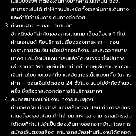
ในแบบจริงๆ ที่ต้องเดินทางมาที่คาสิโนเท่านั้น ถึงจะ
สามารถเล่นได้ ทำให้ท่านประหยัดทั้งเวลาในการเดินทาง
และค่าใช้จ่ายในการเดินทางอีกด้วย
มีระบบฝาก – ถอน อัตโนมัติ
อีกหนึ่งข้อที่สำคัญของการเล่นเกม เว็บสล็อตแท้ ที่ไม่
ผ่านเอเย่นต์ คือบริการในเรื่องของการฝาก – ถอน
เพราะการเติมเงิน หรือเบิกถอนก็ง่าย และสะดวกสบาย
มากๆ แถมยังเป็นเกมที่เล่นแล้วได้เงินจริง ซึ่งเป็นการ
เพิ่มรายได้ ให้กับผู้เล่นเป็นอย่างดี โดยผู้เล่นสามารถโอน
เงินผ่านโมบายแบงค์กิ้ง และอินเทอร์เน็ตแบงค์กิ้ง ในการ
ฝาก – ถอนเงินได้ตลอด 24 ชั่วโมง แบบไม่จำกัดจำนวน
ครั้ง ซึ่งถือว่าสะดวกต่อการใช้บริการมากๆ
สมัครสมาชิกเข้าใช้งาน ที่ง่ายแบบสุดๆ
ท่านจะได้รับเมื่อเข้าเล่นเกมสล็อตออนไลน์ คือการสมัคร
เล่นสล็อตออนไลน์ ที่ทำง่ายมากๆ และสามารถสมัครเล่น
ได้โดยที่ท่านไม่จำเป็นต้องเดินทางออกจากบ้าน โดยการ
สมัครเว็บตรงสล็อต สามารถสมัครผ่านทีมงานได้ตลอด