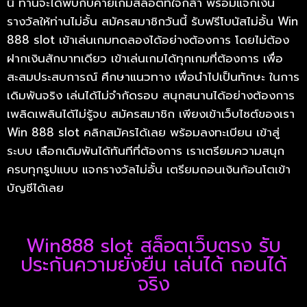
นี้ ท่านจะได้พบกับค่ายเกมสล็อตที่ใจกล้า พร้อมแจกเงิน
รางวัลให้ท่านไม่อั้น สมัครสมาชิกวันนี้ รับฟรีโบนัสไม่อั้น Win
888 slot เข้าเล่นเกมทดลองได้อย่างต้องการ โดยไม่ต้อง
ฝากเงินสักบาทเดียว เข้าเล่นเกมได้ทุกเกมที่ต้องการ เพื่อ
สะสมประสบการณ์ ศึกษาแนวทาง เพื่อนำไปเป็นทักษะ ในการ
เดิมพันจริง เล่นได้ไม่จำกัดรอบ สนุกสนานได้อย่างต้องการ
เพลิดเพลินได้ไม่รู้จบ สมัครสมาชิก เพียงเข้าเว็บไซต์ของเรา
Win 888 slot คลิกสมัครได้เลย พร้อมลงทะเบียน เข้าสู่
ระบบ เลือกเดิมพันได้ทันทีที่ต้องการ เราเตรียมความสนุก
ครบทุกรูปแบบ แจกรางวัลไม่อั้น เตรียมถอนเงินก้อนโตเข้า
บัญชีได้เลย
Win888 slot สล็อตเว็บตรง รับ
ประกันความยั่งยืน เล่นได้ ถอนได้
จริง