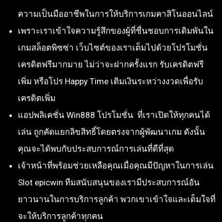
ความเป็นมืออาชีพในการให้บริการเกมคาสิโนออนไลน์
เพราะเราเข้าใจความรู้สึกของผู้ที่ชื่นชอบการเดิมพันใน
เกมสล็อตพิซซ่า เว็บไซต์ของเราเต็มไปด้วยโปรโมชั่น
เครดิตฟรีมากมาย ไม่ว่าจะฝากครั้งแรก รับเครดิตฟรี
เพิ่ม หรือโปร Happy Time เติมเงินระหว่างงวดเพื่อรับ
เครดิตเพิ่ม
แอปพลิเคชั่น Win888 โปรโมชั่น ที่เราเปิดให้ทุกคนได้
เล่น ถูกคัดแยกลิขสิทธิ์โดยตรงจากผู้พัฒนาเกม ดังนั้น
คุณจะได้พบกับประสบการณ์การเล่นที่ดีที่สุด
เจ้าหน้าที่พร้อมช่วยเหลือคุณเมื่อคุณมีปัญหาในการเล่น
Slot epicwin ทีมสนับสนุนของเรามีประสบการณ์อัน
ยาวนานในการบริการลูกค้า พวกเขาเข้าใจและเต็มใจที่
จะให้บริการลูกค้าทุกคน