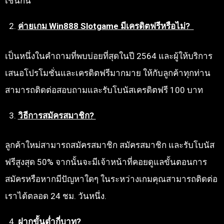
เช่นกัน
ค่ายเกม Win888 Slotgame มีเครดิตฟรีหรือไม่?
เป็นหนึ่งในคำถามที่พบบ่อยที่สุดในปี 2564 และผู้ให้บริการ
เสนอโปรโมชั่นและเครดิตฟรีมากมาย ให้กับลูกค้าทุกท่าน
สามารถติดต่อสอบถามและรับโบนัสเครดิตฟรี 100 บาท
วิธีการสมัครสมาชิก?
ลูกค้าใหม่สามารถสมัครสมาชิก สมัครสมาชิก และรับโบนัส
ฟรีสูงสุด 50% จากนั้นจะมีเจ้าหน้าที่คอยดูแลขั้นตอนการ
สมัครหรือหากมีปัญหาใดๆ ในระหว่างเกมคุณสามารถติดต่อ
เราได้ตลอด 24 ชม. วันหนึ่ง.
ฝากขั้นต่ำกี่บาท?