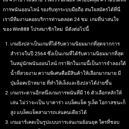
การพนันออนไลน์ รองรับทุกระบบมือถือ สนใจสมัครได้ที่นี่
เรามีทีมงานคอยบริการท่านตลอด 24 ชม. เกมที่น่าสนใจ
ของ Win888 โปรสมาชิกใหม่ มีดังต่อไปนี้
เกมยิงปลาเป็นเกมที่ได้รับความนิยมมากที่สุดจากการ
สำรวจในปี 2564 ซึ่งเป็นเกมที่ได้รับความนิยมมากที่สุด
ในหมู่นักพนันออนไลน์ กราฟิกในเกมนี้เป็นการจำลองใต้
น้ำที่สวยงาม ความพิเศษคือมีสินค้าให้เลือกมากมาย มี
ปุ่มล็อคเป้าหมาย ที่ทำให้เล็งและยิงปลาได้ง่ายขึ้น
เกมกระดานอีกหนึ่งเกมการพนันที่มี 16 ตัวเลือกหลักให้
เล่น ไม่ว่าจะเป็น บาคาร่า แบล็คแจ็ค รูเล็ต โอกาสชนะก็
สูง แบล็คแจ็คสามารถเล่นคนเดียวได้
เกมอาร์เคดเป็นรูปแบบการเล่นเกมย้อนยุค ใครที่ชอบ