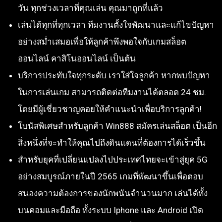
วัน ทุกช่วงเวลาที่คุณเล่น คุณมาถูกที่แล้ว
เล่นได้ทุกที่ทุกเวลา ทีมงานตั้งใจพัฒนาและแก้ไขปัญหา
อย่างสม่ำเสมอเพื่อให้ลูกค้าพึงพอใจกับเกมสล็อต
ออนไลน์ คาสิโนออนไลน์ เป็นต้น
บริการประทับใจทุกระดับ เราใส่ใจลูกค้า หากพบปัญหา
ในการเล่นเกม สามารถติดต่อทีมงานได้ตลอด 24 ชม.
โดยมีผู้เชี่ยวชาญคอยให้คำแนะนำเพื่อบริการลูกค้า!
โบนัสพิเศษสำหรับลูกค้า Win888 สมัครเล่นสล็อต เป็นอีก
สิ่งหนึ่งที่จะทำให้คุณไปถึงดินแดนที่ต้องการได้เร็วขึ้น
สำหรับยุคที่เปลี่ยนแปลงไปประเทศไทยจะเข้าสู่ยุค 5G
อย่างสมบูรณ์ภายในปี 2565 เกมที่พัฒนาขึ้นเพื่อตอบ
สนองความต้องการของนักพนันจำนวนมาก เล่นได้ทั้ง
บนคอมและมือถือ ทั้งระบบ Iphone และ Android เปิด