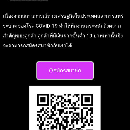
เนื่องจากสถานการณ์ทางเศรษฐกิจในประเทศและการแพร่
ระบาดของโรค COVID-19 ทำให้ทีมงานตระหนักถึงความ
สำคัญของลูกค้า ลูกค้าที่มีเงินฝากขั้นต่ำ 10 บาทเท่านั้นจึง
จะสามารถสมัครสมาชิกกับเราได้
สมัครสมาชิก