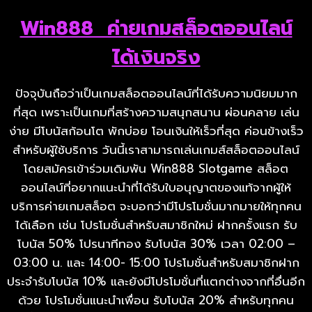
Win888 ค่ายเกมสล็อตออนไลน์
ได้เงินจริง
ปัจจุบันถือว่าเป็นเกมสล็อตออนไลน์ที่ได้รับความนิยมมาก
ที่สุด เพราะเป็นเกมที่สร้างความสนุกสนาน ผ่อนคลาย เล่น
ง่าย มีโบนัสก้อนโต พักบ่อย โอนเงินให้เร็วที่สุด ค่อนข้างเร็ว
สำหรับผู้ใช้บริการ วันนี้เราสามารถเล่นเกมส์สล็อตออนไลน์
โดยสมัครเข้าร่วมเดิมพัน Win888 Slotgame สล็อต
ออนไลน์ที่อยากแนะนำที่ได้รับใบอนุญาตของแท้จากผู้ให้
บริการค่ายเกมสล็อต จะบอกว่ามีโปรโมชั่นมากมายให้ทุกคน
ได้เลือก เช่น โปรโมชั่นสำหรับสมาชิกใหม่ ฝากครั้งแรก รับ
โบนัส 50% โปรนาทีทอง รับโบนัส 30% เวลา 02:00 –
03:00 น. และ 14:00- 15:00 โปรโมชั่นสำหรับสมาชิกฝาก
ประจำรับโบนัส 10% และยังมีโปรโมชั่นที่แตกต่างจากที่อื่นอีก
ด้วย โปรโมชั่นแนะนำเพื่อน รับโบนัส 20% สำหรับทุกคน