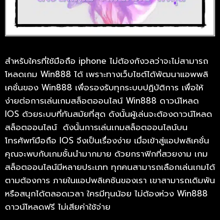
สำหรับใครที่ใช้มือถือ iphone ไม่ต้องกังวลว่าจะไม่สามารถ
โหลดเกม Win888 ได้ เพราะทางเว็บไซต์ได้พัฒนาแอพพลิ
เคชั่นของ Win888 เพื่อรองรับทุกระบบปฏิบัติการ เพื่อให้
ง่ายต่อการเล่นเกมสล็อตออนไลน์ Win888 ดาวน์โหลด
IOS ด้วยระบบที่ทันสมัยที่สุด ดังนั้นผู้เล่นจะต้องดาวน์โหลด
สล็อตออนไลน์ ดังนั้นการเล่นเกมสล็อตออนไลน์บน
โทรศัพท์มือถือ IOS จึงเป็นเรื่องง่าย เมื่อเข้าสู่แอปพลิเคชั่น
คุณจะพบกับเกมชั้นนำมากมาย ด้วยกราฟิกที่สวยงาม เกม
สล็อตออนไลน์มีหลายประเภท ทุกคนสามารถเลือกเล่นเกมได้
ตามต้องการ ภายในแอปพลิเคชันของเรา เขาสามารถเดิมพัน
หรือสนุกได้ตลอดเวลา ใครมีทุนน้อย ไม่ต้องห่วง Win888
ดาวน์โหลดฟรี ไม่เสียค่าใช้จ่าย