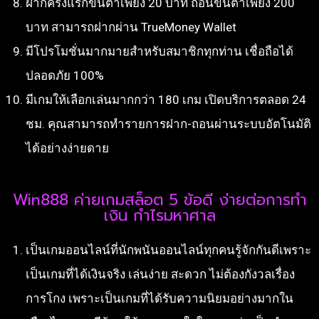
ฝากครั้งแรกขั้นต่ำเพียง 20 บาท ถอนขั้นต่ำเพียง 200
บาท สามารถฝากผ่าน TrueMoney Wallet
มีโปรโมชั่นมากมายสำหรับสมาชิกทุกท่าน เชื่อถือได้
ปลอดภัย 100%
มีเกมให้เลือกเล่นมากกว่า 180 เกม เปิดบริการตลอด 24
ชม. คุณสามารถทำรายการฝาก-ถอนผ่านระบบอัตโนมัติ
ได้อย่างง่ายดาย
Win888 ค่ายเกมสล็อต 5 ข้อดี ง่ายต่อการทำ
เงิน กำไรมหาศาล
เป็นเกมออนไลน์ที่นักพนันออนไลน์ทุกคนรู้จักกันดีเพราะ
เป็นเกมที่ได้เงินจริง เล่นง่าย สะดวก ไม่ต้องกังวลเรื่อง
การโกง เพราะเป็นเกมที่ได้รับความนิยมอย่างมากใน