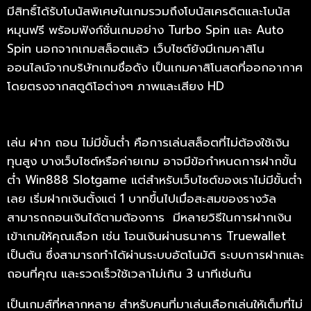
มีสิทธิ์ได้รับโบนัสพิเศษในเกมรวมถึงโบนัสเครดิตและโบนัส
หมุนฟรี พร้อมฟังก์ชั่นเกมอย่าง Turbo Spin และ Auto
Spin นอกจากเกมสล็อตแล้ว เว็บไซต์ยังมีเกมคาสิโน
ออนไลน์จากบริษัทเกมชื่อดัง เป็นเกมคาสิโนสดที่ออกอากาศ
โดยตรงจากสตูดิโอต่างๆ ภาพและเสียง HD
เล่น ฝาก ถอน ไม่มีขั้นต่ำ คือการเล่นสล็อตที่ไม่ต้องใช้เงิน
ทุนสูง บางเว็บไซต์หรือค่ายเกม อาจมีข้อกำหนดการฝากขั้น
ต่ำ Win888 Slotgame แต่สำหรับเว็บไซต์ของเราไม่มีขั้นต่ำ
เลย เริ่มฝากเงินตั้งแต่ 1 บาทขึ้นไปเมื่อสะสมของรางวัล
สามารถถอนเงินได้ตามต้องการ มีหลายวิธีในการฝากเงิน
เข้าเกมให้คุณเลือก เช่น โอนเงินผ่านธนาคาร Truewallet
เป็นต้น ซึ่งสามารถทำได้ผ่านระบบอัตโนมัติ ระบบการฝากและ
ถอนที่คุณ และรวดเร็วใช้เวลาไม่เกิน 3 นาทีเช่นกัน
เป็นเกมส์ที่หลากหลาย สำหรับคนที่มาเล่นเลือกเล่นให้เต็มที่ไม่