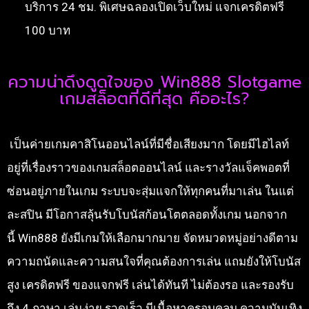
บริการ 24 ชม. พิเศษฉลองเปิดเว็บใหม่ แจกเครดิตฟรี
100 บาท
ความน่าดึงดูดใจของ Win888 Slotgame
เกมสล็อตที่ดีที่สุด คืออะไร?
เป็นค่ายเกมคาสิโนออนไลน์ที่มีชื่อเสียงมาก โดยมีไฮไลท์
อยู่ที่เรื่องราวของเกมสล็อตออนไลน์ และรางวัลแจ็คพอตที่
ซ่อนอยู่ภายในเกม ระบบจะสุ่มแจกให้ทุกคนที่มาเล่น ในแต่
ละสปิน มีโอกาสลุ้นรับโบนัสก้อนโตตลอดทั้งเกม นอกจาก
นี้ Win888 ยังมีเกมให้เลือกมากมาย จัดหมวดหมู่อย่างดีตาม
ความถนัดและความสนใจที่คุณต้องการเล่น แถมยังให้โบนัส
สูง เครดิตฟรี ของแจกฟรี เล่นได้ทันที ไม่ต้องรอ และรองรับ
ถึง 4 ภาษา เล่นง่าย รวดเร็ว มีเนื้อหาครอบคลุม ความบันเทิง