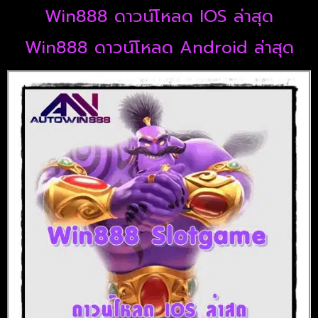
Win888 ดาวน์โหลด IOS ล่าสุด
Win888 ดาวน์โหลด Android ล่าสุด