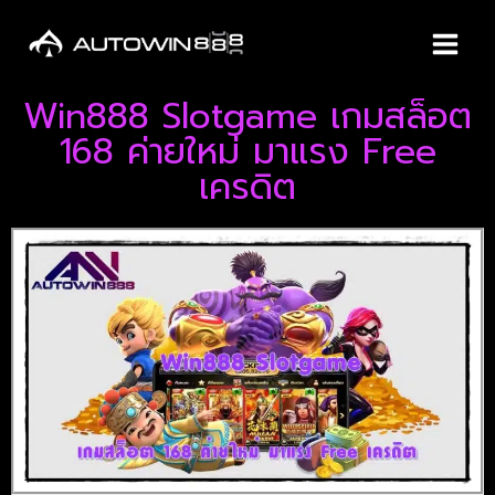
Win888 Slotgame เกมสล็อต
168 ค่ายใหม่ มาแรง Free
เครดิต