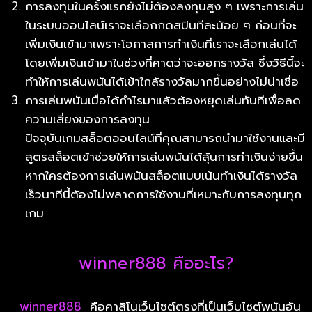
การลงทุนในครั้งแรกยังไม่ต้องลงทุนสูง ๆ เพราะการเล่น
ในระบบออนไลน์เราจะเลือกกดสปินทีละน้อย ๆ ก่อนที่จะ
เพิ่มเงินเข้ามาเพราะโอกาสการทำเงินที่เราจะเลือกเล่นได้
โดยเพิ่มเงินเข้ามาในช่วงที่คาดว่าจะออกรางวัล ซึ่งวิธีนี้จะ
ทำให้การเล่นพนันได้เข้าใกล้รางวัลมากขึ้นอย่างไม่น่าเชื่อ
การเล่นพนันเมื่อได้กำไรมาแล้วต้องหยุดเล่นทันทีเพื่อลด
ความเสี่ยงของการลงทุน
ปัจจุบันเกมสล็อตออนไลน์ที่คุณสามารถนำมาใช้งานและมี
สูตรสล็อตเข้าช่วยให้การเล่นพนันได้ลุ้นการทำเงินง่ายขึ้น
หากใครต้องการเล่นพนันสล็อตแบบเน้นทำเงินได้รางวัล
เร็วนาทีนี้ต้องไม่พลาดการใช้งานที่เหมาะกับการลงทุนทุก
เกม
winner888 คืออะไร?
winner888
คือคาสิโนเว็บไซต์ตรงที่เป็นเว็บไซต์พนันอัน