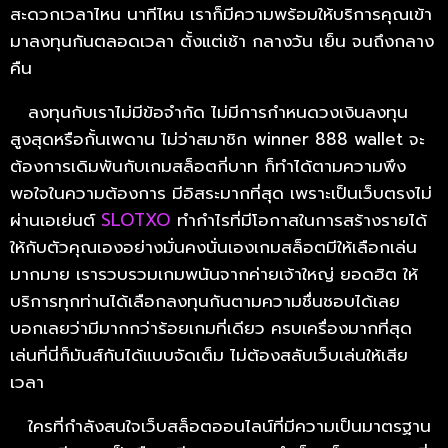
สะดวกเวลาไหน นาทีไหน เราก็มีความพร้อมให้บริการคุณเข้า
มาลงทุนกันตลอดเวลา ตั้งแต่เช้า กลางวัน เย็น จนถึงกลาง
คืน
ลงทุนกับเราไม่มีข้อจำกัด ไม่มีการกำหนดวงเงินลงทุน
สูงสุดหรือกั้นเพดาน ไม่ว่าสมาชิก winner 888 wallet จะ
ต้องการเดิมพันกับเกมสล็อตกี่บาท ก็ทำได้ตามความพึง
พอใจในความต้องการ มีอิสระมากที่สุด เพราะเป็นเว็บตรงไม่
ผ่านเอเย่นต์
SLOTXO
ทำกำไรที่มีโอกาสในการสร้างรายได้
ให้กับตัวคุณเองอย่างมั่นคงนั่นเองเกมสล็อตมีให้เลือกเล่น
มากมาย เรารวบรวมเกมพนันจากค่ายเจ้าใหญ่ ยอดฮิต ให้
บริการทุกท่านได้เลือกลงทุนกันตามความชื่นชอบได้เลย
บอกเลยว่ามีมากกว่าร้อยเกมที่เดียว ครบเครื่องมากที่สุด
เล่นที่นี่ก็มันส์กันได้แบบจัดเต็ม ไม่ต้องสลับเว็บเล่นให้เสีย
เวลา
ใครที่กำลังสนใจเว็บสล็อตออนไลน์ที่มีความเป็นมาตรฐาน