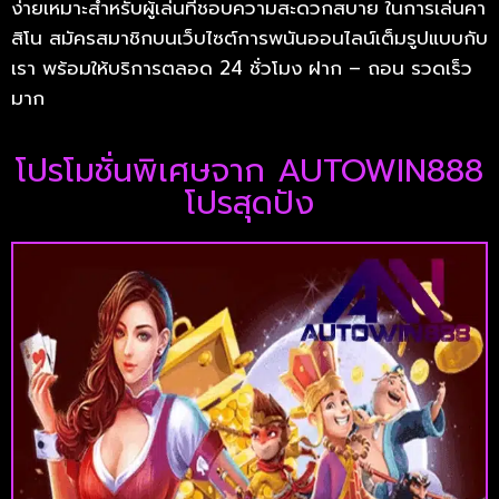
ง่ายเหมาะสำหรับผู้เล่นที่ชอบความสะดวกสบาย ในการเล่นคา
สิโน สมัครสมาชิกบนเว็บไซต์การพนันออนไลน์เต็มรูปแบบกับ
เรา พร้อมให้บริการตลอด 24 ชั่วโมง ฝาก – ถอน รวดเร็ว
มาก
โปรโมชั่นพิเศษจาก AUTOWIN888
โปรสุดปัง