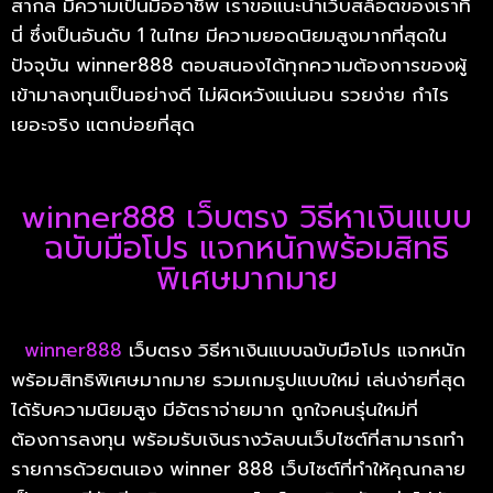
สากล มีความเป็นมืออาชีพ เราขอแนะนำเว็บสล็อตของเราที่
นี่ ซึ่งเป็นอันดับ 1 ในไทย มีความยอดนิยมสูงมากที่สุดใน
ปัจจุบัน winner888 ตอบสนองได้ทุกความต้องการของผู้
เข้ามาลงทุนเป็นอย่างดี ไม่ผิดหวังแน่นอน รวยง่าย กำไร
เยอะจริง แตกบ่อยที่สุด
winner888 เว็บตรง วิธีหาเงินแบบ
ฉบับมือโปร แจกหนักพร้อมสิทธิ
พิเศษมากมาย
winner888
เว็บตรง วิธีหาเงินแบบฉบับมือโปร แจกหนัก
พร้อมสิทธิพิเศษมากมาย รวมเกมรูปแบบใหม่ เล่นง่ายที่สุด
ได้รับความนิยมสูง มีอัตราจ่ายมาก ถูกใจคนรุ่นใหม่ที่
ต้องการลงทุน พร้อมรับเงินรางวัลบนเว็บไซต์ที่สามารถทำ
รายการด้วยตนเอง winner 888 เว็บไซต์ที่ทำให้คุณกลาย