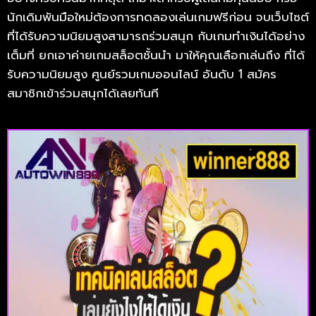
นักเดิมพันมือใหม่ต้องการทดลองเล่นเกมฟรีก่อน จบเว็บไซต์
ที่ได้รับความนิยมสูงสามารถร่วมสนุก กับเกมทำเงินได้อย่าง
เต็มที่ ยกเอาค่ายเกมสล็อตชั้นนำ มาให้คุณเลือกเล่นถึง ที่ได้
รับความนิยมสูง ศูนย์รวมเกมออนไลน์ อันดับ 1 สมัคร
สมาชิกเข้าร่วมสนุกได้เลยทันที