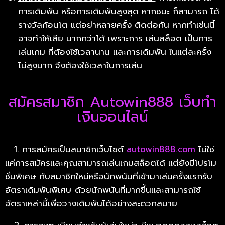
การเดิมพัน หรือการเดิมพันสูงสุด หากชนะ ก็สามารถ ได้
รางวัลก้อนโต แต่อย่าหลายครั้ง ติดต่อกัน หากทำเช่นนี้
อาจทำให้เสีย มากกว่าได้ เพราะการ เล่นสล็อต เป็นการ
เล่นเกม ที่ต้องใช้เวลานาน และการเดิมพัน ในแต่ละครั้ง
ไม่สูงมาก จึงต้องใช้เวลาในการเล่น
สมัครสมาชิก Autowin888 เว็บทำ
เงินออนไลน์
1. การสมัครเป็นสมาชิกเว็บไซต์
autowin888.com
ไม่ใช่
แค่การสมัครและคุณสามารถเล่นเกมสล็อตได้ แต่ยังมีโปรโม
ชั่นพิเศษ กับสมาชิกใหม่หรือนักพนันที่เข้ามาเล่นครั้งแรกรับ
อัตราเดิมพันพิเศษ ด้วยนักพนันที่มากขึ้นและสามารถใช้
อัตราเหล่านี้เพื่อวางเดิมพันได้อย่างสะดวกสบาย