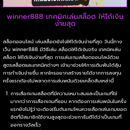
winner888 เทคนิคเล่นสล็อต ให้ได้เงิน
ง่ายสุด
สล็อตออนไลน์ เล่นสล็อตยังไงให้ได้เงินง่ายที่สุด วันนี้ทาง
เว็บ winner888 มีวิธีเล่น สล็อตให้ได้เงินจริง เทคนิคเล่น
สล็อต ให้ได้เงินง่ายที่สุด การเล่นเกมสล็อตออนไลน์ด้วย
สูตรสล็อตและเทคนิคต่างๆ เข้ามาช่วยให้การเดิมพันได้ลุ้น
การทำเงินง่ายขึ้น หากใครอยากสร้างรายได้จากการลงทุน
ครั้งแรกต้องไม่พลาดการเล่นพนันด้วยเคล็ดลับเหล่านี้
การเลือกเกมสล็อตที่มีความเหมาะสมและเป็นเกมที่ใช่
มากกว่าการเลือกเกมที่ชอบ หากต้องการเล่นพนันในครั้ง
แรกยังไม่รู้ว่าจะต้องเริ่มต้นเกมไหนควรเลือกเล่นเกมยอด
ฮิตที่มีสมาชิกใช้งานสูงสุดจะช่วยการันตีได้ว่าเป็นเกมที่
ออกรางวัลเร็ว