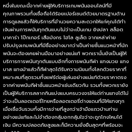
หนึ่งในขณะนี้จากค่ายผู้ให้บริการเกมพนันออนไลน์ที่มี
คุณภาพรวมทั้งเชื่อถือได้ร้อยเปอร์เซนต์ด้วยมาตรฐานด้าน
การดูแลแล้วก็ให้บริการที่อำนวยความสะดวกให้แก่คุณได้ทำ
เงินผ่านการพนันทุกต้นแบบไม่ว่าจะเป็นเกม ยิงปลา สล็อต
บาคาร่า โป๊กเกอร์ เสือมังกร ไฮโล ลูเล็ต จากเหล่าค่าย
ปรับปรุงเกมพนันที่มีชื่ออย่างมากว่าเป็นค่ายชั้นแนวหน้าที่นัก
พนันจะต้องเคยผ่านมือมาอย่างแน่แท้ พวกเรานั้นยังเป็นผู้ให้
บริการการพนันทุกต้นแบบอีกทั้งการพนันกีฬา แทงมวย แทง
บาส แทงม้าแล้วก็กีฬาสุดได้รับความนิยมทั้งโลกด้วยราคาที่
เหมาะสมที่สุดรวมทั้งแฟร์ต่อผู้เล่นอย่างแน่แท้ด้วยราคาตรง
จากค่ายพนันกีฬาชั้นแนวหน้าเช่นเดียวกัน รวมทั้งพวกเรายัง
เป็นผู้ให้บริการสลากกินแบ่งแบบครบวงจรให้แด่ท่านแทงได้ไม่
ว่าจะเป็นลอตเตอรี่ไทยหรือลอตเตอรี่ต่างแดนที่มีให้แทงทุก
เมื่อเชื่อวันรวมทั้งมีการจ่ายที่สูงกว่าเจ้ามือแถวบ้านท่าน
อย่างแน่แท้และไม่จำต้องกลุ้มอกกลุ้มใจว่าจะถูกโกงไหมได้
เงิน มีความปลอดภัยสูงและก็มีความยั่งยืนสุดๆที่พร้อมจะ