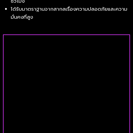
ชั่วโมง
ได้รับมาตราฐานจากสากลเรื่องความปลอดภัยและความ
มั่นคงที่สูง