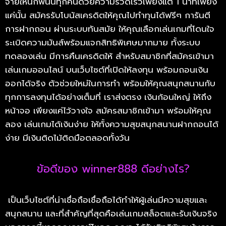
จ่ายให้นักพนันทุกคนด้วยความรวดเร็วเพียงแต่ 1 นาทีเพียง
แค่นั้น สมัครรับโบนัสเครดิตให้คุณไปทำทุนได้ฟรีๆ การันตี
การฝากถอน ผ่านระบบทันสมัย ให้คุณเลือกเล่นเกมที่โดนใจ
ระเบิดความมันส์พร้อมแจกสิทธิพิเศษมากมาย ทั้งระบบ
ทดลองเล่น มีการคืนเครดิตให้ สำหรับสมาชิกที่สมัครเข้ามา
เล่นเกมออนไลน์ บนเว็บไซต์ที่เปิดให้ลงทุน พร้อมถอนเงิน
ออกได้จริง ตัวช่วยใหม่ในการทำ พร้อมให้คุณสนุกสนานกับ
ทุกการลงทุนได้อย่างเต็มที่ เราส่งตรง เงินก้อนใหญ่ ให้ถึง
หน้าจอ เพียงแค่ไว้วางใจ สมัครสมาชิกเข้ามา พร้อมให้คุณ
ลอง เล่นเกมได้เงินง่าย ให้ทั้งความสุขสนุกสนานฝากถอนได้
ง่าย มีเงินติดไม้ติดมือตลอดทั้งวัน
ข้อดีของ winner888 ดีอย่างไร?
เป็นเว็บไซต์ที่น่าเชื่อถือเชื่อถือได้ทำให้ผู้เล่นมีความสุขและ
สนุกสนาน และที่สำคัญที่สุดคือเล่นเกมสล็อตและรับเงินจริง