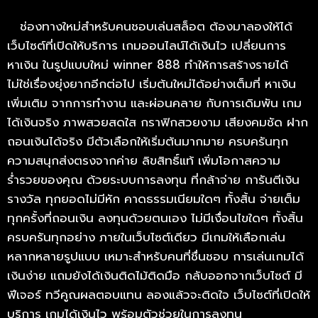
ช่องทางใหม่สำหรับคนชอบเล่นสล็อต ต้องมาลองให้ได้
เว็บไซต์ที่เปิดให้บริการ เกมออนไลน์ได้เงินไว เปลี่ยนการ
หาเงิน ในรูปแบบใหม่ winner 888 ทำให้การสร้างรายได้
ไม่ใช่เรื่องยุ่งยากอีกต่อไป เริ่มต้นใหม่ได้อย่างเต็มที่ หาเงิน
เพิ่มเติม จากการทำงาน และผ่อนคลาย กับการเดิมพัน เกม
ได้เงินจริง ภาพสวยสดใส กราฟิกสวยงาม เสียงคมชัด ฝาก
ถอนเงินได้จริง มีตัวเลือกให้เริ่มต้นมากมาย ครบครันทุก
ความสนุกส่งตรงจากค่าย ลิขสิทธิ์แท้ เพิ่มโอกาสความ
ร่ำรวยของคุณ ด้วยระบบการลงทุน ที่กล้าจ่าย การันตีเงิน
รางวัล ทุกยอดไม่มีหัก คาดธรรมเนียมใดๆ ทั้งสิ้น จ่ายเต็ม
ทุกครั้งที่ถอนเงิน ลงทุนด้วยตนเอง ไม่มีเงื่อนไขใดๆ ทั้งสิ้น
ครบครันทุกอย่าง ภายในเว็บไซต์เดียว มีเกมให้เลือกเล่น
หลากหลายรูปแบบ เหมาะสำหรับคนที่ชื่นชอบ การเล่นเกมได้
เงินง่าย แถมยังได้เงินติดไม้ติดมือ กลับออกจากเว็บไซต์ มี
ฟีเจอร์ ทวีคูณผลตอบแทน ลองแล้วจะติดใจ เว็บไซต์ที่เปิดให้
บริการ เกมได้เงินไว พร้อมตัวช่วยในการลงทุน