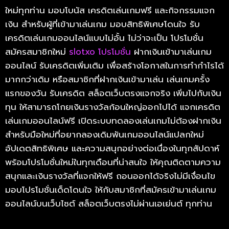
ใหม่ทุกท่าน มอบโบนัส เครดิตเล่นเกมฟรี และกิจกรรมแจก
เงิน สำหรับผู้ที่เข้ามาเล่นเกม มอบสิทธิพิเศษโดนใจ รับ
เครดิตเล่นเกมออนไลน์แบบไม่อั้น ไม่ว่าจะเป็น โปรโมชั่น
สมัครสมาชิกใหม่
slotxo โปรโมชั่น
ฝากเงินเข้ามาเล่นเกม
ออนไลน์ รับเครดิตเพิ่มเติม เพื่อสร้างโอกาสในการทำกำไรได้
มากกว่าเดิม หรือสมาชิกที่ฝากเงินเข้ามาเล่น เล่นเกมครั้ง
แรกของวัน รับเครดิต สล็อตเว็บตรงแจกจริง เพิ่มไปกับเงิน
ทุน ให้สามารถโกยเงินรางวัลก้อนใหญ่ออกไปได้ แจกเครดิต
เล่นเกมออนไลน์ฟรี เปิดระบบทดลองเล่นเกมไม่ต้องฝากเงิน
สำหรับมือใหม่ที่อยากลองเดิมพันเกมออนไลน์แปลกใหม่
อัปเดตสิทธิพิเศษ และความสนุกอย่างต่อเนื่องในทุกสัปดาห์
พร้อมโปรโมชั่นใหม่ในทุกเดือนที่น่าสนใจ ให้คุณติดตามความ
สนุกและเงินรางวัลที่แจกให้ฟรี ถอนออกได้จริงไม่มีเงื่อนไข
มอบโปรโมชั่นเด็ดโดนใจ ให้กับสมาชิกที่สมัครเข้ามาเล่นเกม
ออนไลน์บนเว็บไซต์ สล็อตเว็บตรงไม่ผ่านเอเย่นต์ ทุกท่าน