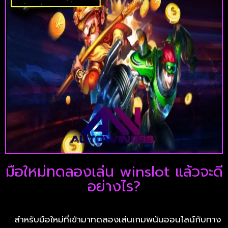
มือใหม่ทดลองเล่น winslot แล้วจะดี
อย่างไร?
สำหรับมือใหม่ที่เข้ามาทดลองเล่นเกมพนันออนไลน์กับทาง