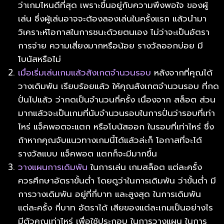
ว่าเกมไหนดีที่สุด เพราะขึ้นอยู่กับความพึงพอใจ ของผู้
เล่น ซึ่งผู้เล่นอาจจะต้องลองเล่นในครั้งแรก แล้วนำมา
วิเคราะห์โอกาสในการชนะด้วยตนเอง ไม่ว่าจะเป็นอัตรา
การจ่าย ความเสี่ยงมากหรือน้อย รางวัลออกบ่อย มี
โบนัสหรือไม่
เมื่อเริ่มเล่นเกมแล้วสังเกตจำนวนรอบ
หลังจากที่คุณได้
วางเดิมพัน เรียบร้อยแล้ว ให้คุณสังเกตจำนวนรอบ ที่กด
ปั่นไปแล้ว ว่ากดเป็นจำนวนกี่ครั้ง เนื่องจาก สล็อต ส่วน
มากแล้วจะเป็นเกมที่นับจำนวนรอบในการปั่นว่ารอบที่เท่า
ไหร่ แจ็คพอตจะแตก หรือโบนัสออก ในรอบที่เท่าไหร่ ซึ่ง
ถ้าหากคุณจับแนวทางเกมนี้ได้แล้วล่ะก็ โอกาสที่จะได้
รางวัลแบบ แจ็คพอต แตกก็จะมีมากขึ้น
วางแผนการเดิมพัน
ในการเล่น เกมสล็อต แต่ละครั้ง
ควรศึกษาอัตราขั้นต่ำ โดยดูว่าในการเดิมพัน ว่าขั้นต่ำ มี
การวางเดิมพัน อยู่ที่กี่บาท และสูงสุด ในการเดิมพัน
แต่ละครั้ง กี่บาท อัตราได้ เสียของแต่ละเกมเป็นอย่างไร
มีตัวคูณเท่าไหร่ เพื่อใช้ประกอบ ในการวางแผน ในการ