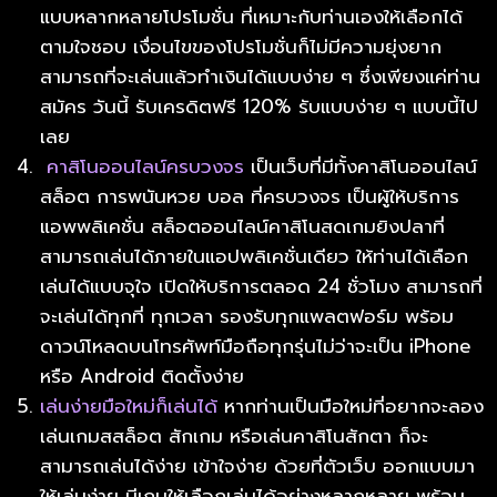
แบบหลากหลายโปรโมชั่น ที่เหมาะกับท่านเองให้เลือกได้
ตามใจชอบ เงื่อนไขของโปรโมชั่นก็ไม่มีความยุ่งยาก
สามารถที่จะเล่นแล้วทำเงินได้แบบง่าย ๆ ซึ่งเพียงแค่ท่าน
สมัคร วันนี้ รับเครดิตฟรี 120% รับแบบง่าย ๆ แบบนี้ไป
เลย
คาสิโนออนไลน์ครบวงจร
เป็นเว็บที่มีทั้งคาสิโนออนไลน์
สล็อต การพนันหวย บอล ที่ครบวงจร เป็นผู้ให้บริการ
แอพพลิเคชั่น สล็อตออนไลน์คาสิโนสดเกมยิงปลาที่
สามารถเล่นได้ภายในแอปพลิเคชั่นเดียว ให้ท่านได้เลือก
เล่นได้แบบจุใจ เปิดให้บริการตลอด 24 ชั่วโมง สามารถที่
จะเล่นได้ทุกที่ ทุกเวลา รองรับทุกแพลตฟอร์ม พร้อม
ดาวน์โหลดบนโทรศัพท์มือถือทุกรุ่นไม่ว่าจะเป็น iPhone
หรือ Android ติดตั้งง่าย
เล่นง่ายมือใหม่ก็เล่นได้
หากท่านเป็นมือใหม่ที่อยากจะลอง
เล่นเกมสสล็อต สักเกม หรือเล่นคาสิโนสักตา ก็จะ
สามารถเล่นได้ง่าย เข้าใจง่าย ด้วยที่ตัวเว็บ ออกแบบมา
ให้เล่นง่าย มีเกมให้เลือกเล่นได้อย่างหลากหลาย พร้อม