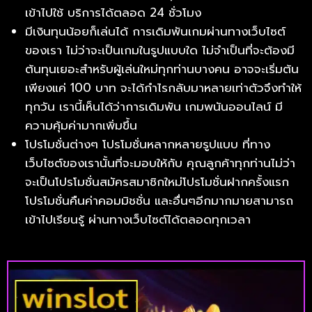
เข้าไปใช้ บริการได้ตลอด 24 ชั่วโมง
มีเงินทุนน้อยก็เล่นได้ การเดิมพันเกมผ่านทางเว็บไซต์
ของเรา ไม่ว่าจะเป็นเกมในรูปแบบใด ไม่จำเป็นที่จะต้องมี
ต้นทุนเยอะสำหรับผู้เล่นใหม่ทุกท่านบางคน อาจจะเริ่มต้น
เพียงแค่ 100 บาท จะได้กำไรกลับมาหลายเท่าตัวจึงทำให้
ทุกวัน เรานี้เห็นได้ว่าการเดิมพัน เกมพนันออนไลน์ มี
ความคุ้มค่ามากเพิ่มขึ้น
โปรโมชั่นต่างๆ โปรโมชั่นหลากหลายรูปแบบ ที่ทาง
เว็บไซต์ของเรานั้นที่จะมอบให้กับ คุณลูกค้าทุกท่านไม่ว่า
จะเป็นโปรโมชั่นสมัครสมาชิกใหม่โปรโมชั่นฝากครั้งแรก
โปรโมชั่นคืนค่าคอมมิชชั่น และอื่นๆอีกมากมายสามารถ
เข้าไปเรียนรู้ ผ่านทางเว็บไซต์ได้ตลอดทุกเวลา