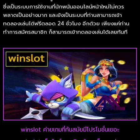
ซึ่งเป็นระบบการใช้งานที่นักพนันออนไลน์หน้าใหม่ไม่ควร
พลาดเป็นอย่างมาก และยังเป็นระบบที่ท่านสามารถเข้า
ทดลองเล่นได้ฟรีตลอด 24 ชั่วโมง อีกด้วย เพียงแค่ท่าน
ทำการสมัครสมาชิก ก็สามารถเข้าทดลองเล่นได้เลยทันที
winslot ค่ายเกมที่ทันสมัยมีโปรโมชั่นเยอะ