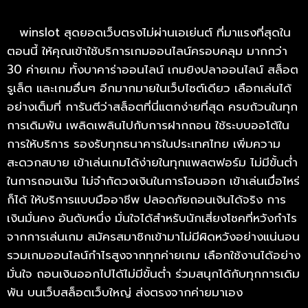
winslot สุดยอดเว็บตรงไม่ผ่านเอเย่นต์ ที่มาแรงที่สุดใน
ตอนนี้ ให้คุณเข้าใช้บริการเกมออนไลน์ครอบคลุม มากกว่า
30 ค่ายเกม ทั้งบาคาร่าออนไลน์ เกมยิงปลาออนไลน์ สล็อต
รูเล็ต และเกมอื่นๆ อีกมากมายในเว็บไซต์เดียว เลือกเล่นได้
อย่างเต็มที่ การันตีว่าสล็อตที่นี่แตกง่ายที่สุด ครบถ้วนในทุก
การเดิมพัน เพลิดเพลินไปกับการฝากถอน ใช้ระบบออโต้ใน
การให้บริการ รองรับทุกธนาคารในประเทศไทย เพิ่มความ
สะดวกสบาย เข้าเล่นเกมได้ง่ายในทุกแพลตฟอร์ม ไม่มีขั้นต่ำ
ในการถอนเงิน ไม่จำกัดวงเงินในการโอนออก เข้าเล่นเมื่อไหร่
ก็ได้ ให้บริการแบบมืออาชีพ ปลอดภัยถอนเงินได้จริง การ
เงินมั่นคง อันดับหนึ่ง มั่นใจได้สำหรับนักเสี่ยงโชคที่หวังกำไร
จากการเล่นเกม สมัครสมาชิกเข้ามาไม่มีผิดหวังอย่างแน่นอน
รวมเกมออนไลน์กำไรสูงจากทุกค่ายเกม เลือกใช้งานได้อย่าง
มั่นใจ ถอนเงินออกไปได้ไม่มีขั้นต่ำ ร่วมสนุกได้กับทุกการเดิม
พัน บนเว็บสล็อตเว็บใหญ่ ส่งตรงจากค่ายมาเอง