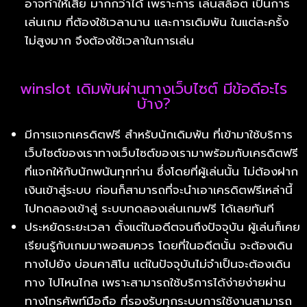
อาจทำให้เสีย มากกว่าได้ เพราะการ เล่นสล็อต เป็นการ
เล่นเกม ที่ต้องใช้เวลานาน และการเดิมพัน ในแต่ละครั้ง
ไม่สูงมาก จึงต้องใช้เวลาในการเล่น
winslot เดิมพันผ่านทางเว็บไซต์ มีข้อดีอะไร
บ้าง?
มีการแจกเครดิตฟรี สำหรับนักเดิมพัน ที่เข้ามาใช้บริการ
เว็บไซต์ของเราทางเว็บไซต์ของเรามาพร้อมกับเครดิตฟรี
ที่แจกให้กับนักพนันทุกท่าน ซึ่งโดยที่ผู้เล่นนั้น ไม่ต้องฝาก
เงินเข้าสู่ระบบ ก่อนก็สามารถที่จะนำเอาเครดิตฟรีเหล่านี้
ไปทดลองเข้าสู่ ระบบทดลองเล่นเกมฟรี ได้เลยทันที
ประหยัดระยะเวลา ตั้งแต่ในอดีตจนถึงปัจจุบัน ผู้เล่นก็เคย
เรียนรู้กับเกมมาพอสมควร โดยที่ในอดีตนั้น จะต้องเดิน
ทางไปยัง บ่อนคาสิโน แต่ในปัจจุบันไม่จำเป็นจะต้องเดิน
ทาง ไปไหนไกล เพราะสามารถใช้บริการได้ง่ายง่ายผ่าน
ทางโทรศัพท์มือถือ ที่รองรับทุกระบบการใช้งานสามารถ