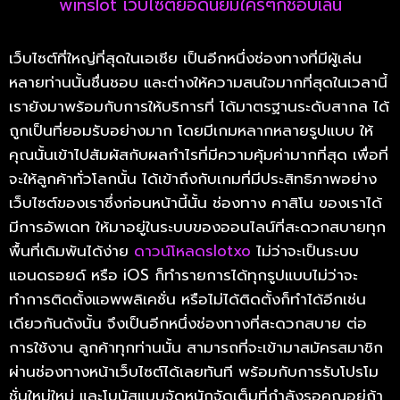
winslot เว็บไซต์ยอดนิยมใครๆก็ชอบเล่น
เว็บไซต์ที่ใหญ่ที่สุดในเอเชีย เป็นอีกหนึ่งช่องทางที่มีผู้เล่น
หลายท่านนั้นชื่นชอบ และต่างให้ความสนใจมากที่สุดในเวลานี้
เรายังมาพร้อมกับการให้บริการที่ ได้มาตรฐานระดับสากล ได้
ถูกเป็นที่ยอมรับอย่างมาก โดยมีเกมหลากหลายรูปแบบ ให้
คุณนั้นเข้าไปสัมผัสกับผลกำไรที่มีความคุ้มค่ามากที่สุด เพื่อที่
จะให้ลูกค้าทั่วโลกนั้น ได้เข้าถึงกับเกมที่มีประสิทธิภาพอย่าง
เว็บไซต์ของเราซึ่งก่อนหน้านี้นั้น ช่องทาง คาสิโน ของเราได้
มีการอัพเดท ให้มาอยู่ในระบบของออนไลน์ที่สะดวกสบายทุก
พื้นที่เดิมพันได้ง่าย
ดาวน์โหลดslotxo
ไม่ว่าจะเป็นระบบ
แอนดรอยด์ หรือ iOS ก็ทำรายการได้ทุกรูปแบบไม่ว่าจะ
ทำการติดตั้งแอพพลิเคชั่น หรือไม่ได้ติดตั้งก็ทำได้อีกเช่น
เดียวกันดังนั้น จึงเป็นอีกหนึ่งช่องทางที่สะดวกสบาย ต่อ
การใช้งาน ลูกค้าทุกท่านนั้น สามารถที่จะเข้ามาสมัครสมาชิก
ผ่านช่องทางหน้าเว็บไซต์ได้เลยทันที พร้อมกับการรับโปรโม
ชั่นใหม่ใหม่ และโบนัสแบบจัดหนักจัดเต็มที่กำลังรอคุณอยู่ถ้า