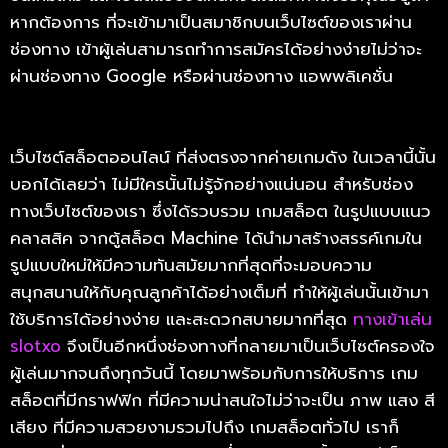
หากต้องการ ที่จะเข้ามาเป็นสมาชิกบนเว็บไซต์ของเราผ่าน
ช่องทาง เข้าผู้เล่นสามารถทำการสมัครได้อย่างง่ายไม่ว่าจะ
ผ่านช่องทาง Google หรือผ่านช่องทาง แอพพลิเคชั่น
เว็บไซต์สล็อตออนไลน์ ที่ส่งตรงจากค่ายเกมดัง ในเวลานี้นั้น
บอกได้เลยว่า ไม่มีใครนั้นไม่รู้จักอย่างแน่นอน สำหรับช่อง
ทางเว็บไซต์ของเรา ซึ่งได้รวบรวม เกมสล็อต ในรูปแบบแนว
คลาสสิค จากตู้สล็อต Machine ได้นำมาสร้างสรรค์เกมใน
รูปแบบใหม่ให้มีความทันสมัยมากที่สุดที่จะมอบความ
สนุกสนานให้กับคุณลูกค้าได้อย่างเต็มที่ ทำให้ผู้เล่นนั้นเข้ามา
ใช้บริการได้อย่างง่าย และสะดวกสบายมากที่สุด
ทางเข้าเล่น
slotxo
จึงเป็นอีกหนึ่งช่องทางที่กลายมาเป็นเว็บไซต์ครองใจ
ผู้เล่นมากจนถึงทุกวันนี้ โดยมาพร้อมกับการให้บริการ เกม
สล็อตที่มีกราฟฟิก ที่มีความน่าสนใจไม่ว่าจะเป็น ภาพ แสง สี
เสียง ที่มีความสวยงามรวมไปถึง เกมสล็อตทั่วไป เราก็