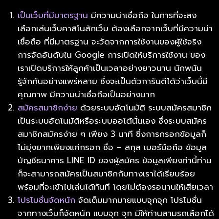
เป็นเว็บที่มีมาตรฐาน
มีความน่าเชื่อถือ ในการที่จะลง
เลือกเล่นเว็บคาสิโนสักเว็บ ต้องเลือกจากเว็บที่มีความน่า
เชื่อถือ ที่มีมาตรฐาน จะวัดจากการใช้งานของผู้ใช้จริง
การจัดอันดับใน Google การเปิดให้บริการใช้งาน ของ
เราเปิดบริการให้ลูกค้าเป็นเวลาอย่างยาวนาน นักพนัน
รู้จักกันอย่างแพร่หลาย ซึ่งจะเป็นตัวการันตีได้ว่าเว็บนี้มี
คุณภาพ มีความน่าเชื่อถือเป็นอย่างมาก
สมัครสมาชิกง่าย
ด้วยระบบอัตโนมัติ ระบบสมัครสมาชิก
เป็นระบบอัตโนมัติหรือระบบออโต้นั่นเอง ซึ่งระบบสมัคร
สมาชิกสมัครง่าย ๆ เพียง 3 นาที ซึ่งการกรอกข้อมูลก็
ไม่ยุ่งยากเพียงแค่กรอก ชื่อ – สกุล เบอร์มือถือ ข้อมูล
บัญชีธนาคาร LINE ID ของผู้สมัคร ข้อมูลเพียงท่านี้ท่าน
ก็จะสามารถสมัครเป็นสมาชิกกับทางเราได้เรียบร้อย
พร้อมที่จะเข้าไปเล่นได้ทันที โดยไม่ต้องรอนานให้เสียเวลา
โปรโมชั่นจัดหนัก
จัดเต็มมากมายแบบจุกจุก โปรโมชั่น
จากทางเว็บก็จัดหนัก แบบจุก จุก มีให้ท่านสามรถเลือกได้