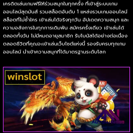
เครดิตเล่นเกมฟรีให้ร่วมสนุกในทุกครั้ง ที่เข้าสู่ระบบเกม
ออนไลน์สุดมันส์ รวมสล็อตอันดับ 1 แหล่งรวมเกมออนไลน์
สล็อตที่ไม่ซ้ำใคร เข้าเล่นได้จริงทุกวัน อัปเดตความสนุก และ
ความอลังการในทุกการเดิมพัน สมัครครั้งเดียว เข้าเล่นได้
ตลอดทั้งวัน ไม่มีหมดอายุสมาชิก รับโบนัสได้อย่างต่อเนื่อง
ตลอดชีวิตที่คุณจะเข้าเล่นเว็บไซต์แห่งนี้ รองรับครบทุกเกม
ออนไลน์ นำเข้าความสนุกที่ได้มาตรฐานระดับโลก