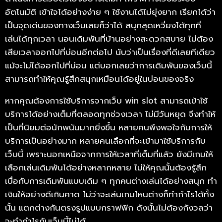
อัตโนมัติ เข้าใจได้อย่างง่าย ๆ ใช้งานได้ไม่ยุ่งยาก เรียกได้ว่า
เป็นจุดเด่นของทางเว็บเลยก็ว่าได้ สนุกสุดเหวี่ยงได้ทุกที่
เล่นได้ทุกเวลา นอนเดิมพันที่บ้านอย่างสะดวกสบาย ไม่ต้อง
เสียเวลาออกไปที่บ่อนอีกต่อไป นับว่าเป็นเรื่องที่ดีเลยทีเดียว
แม้จะไม่ได้ออกไปที่บ่อน แต่บอกเลยว่าการเดิมพันของเว็บนี้
สามารถทำให้คุณรู้สึกสนุกเหมือนได้อยู่ในบ่อนของจริง
หากคุณต้องการใช้บริการจากเว็บ win slot สามารถเข้าใช้
บริการได้อย่างเต็มที่ตลอดทุกช่วงเวลา ไม่มีวันหยุด จึงทำให้
เป็นที่นิยมต่อนักพนันมากยิ่งขึ้น หลายคนพึงพอใจกับการให้
บริการเป็นอย่างมาก หลายคนเลือกที่จะเข้ามาใช้บริการกับ
เว็บนี้ เพราะนอกเหนือจากการให้เวลาที่เต็มที่แล้ว ยังมีเกมให้
เลือกเล่นเดิมพันได้อย่างหลากหลาย ไม่ให้คุณนั้นต้องรู้สึก
เบื่อกับการเดิมพันแบบเดิม ๆ ทุกคนต่างเล่นได้อย่างสนุก ทำ
เงินให้อย่างดีเกินคาด ไม่ว่าจะเล่นเกมไหนต่างก็ทำกำไรได้ทั้ง
นั้น แตกต่างกันตรงรูปแบบกราฟฟิก ดังนั้นไม่ต้องกังวลว่า
จะทำกำไรกับเว็บนี้ไม่ได้