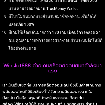
ฝากครั้งแรกขั้นต่ำเพียง 20 บาท ถอนขั้นต่ำเพียง 200
บาท สามารถฝากผ่าน TrueMoney Wallet
มีโปรโมชั่นมากมายสำหรับสมาชิกทุกท่าน เชื่อถือได้
ปลอดภัย 100%
มีเกมให้เลือกเล่นมากกว่า 180 เกม เปิดบริการตลอด 24
ชม. คุณสามารถทำรายการฝาก-ถอนผ่านระบบอัตโนมัติ
ได้อย่างง่ายดาย
Winslot888 ค่ายเกมสล็อตยอดนิยมที่กำลังมา
แรง
เราเป็นเว็บไซต์ที่ให้บริการสล็อตออนไลน์ ซึ่งเป็นค่ายเกมการ
พนันออนไลน์ที่มีชื่อเสียงที่ได้รับความนิยมอย่างมากใน
ปัจจุบัน นั่นคือเหตุผลที่นักพนันหลายคนเลือกเล่น
สล็อต Winslot888 ออนไลน์ผ่านเว็บไซต์ของเรา สำหรับ