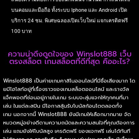
บนคอมและมือถือ ทั้งระบบ Iphone และ Android เปิด
บริการ 24 ชม. พิเศษฉลองเปิดเว็บใหม่ แจกเครดิตฟรี
100 บาท
ความน่าดึงดูดใจของ Winslot888 เว็บ
ตรงสล็อต เกมสล็อตที่ดีที่สุด คืออะไร?
Winslot888 เป็นค่ายเกมคาสิโนออนไลน์ที่มีชื่อเสียงมาก โด
ยมีไฮไลท์อยู่ที่เรื่องราวของเกมสล็อตออนไลน์ และรางวัล
แจ็คพอตที่ซ่อนอยู่ภายในเกม ระบบจะสุ่มแจกให้ทุกคนที่มา
เล่น ในแต่ละสปิน มีโอกาสลุ้นรับโบนัสก้อนโตตลอดทั้ง
เกม นอกจากนี้ Winslot888 ยังมีเกมให้เลือกมากมาย จัด
หมวดหมู่อย่างดีตามความถนัดและความสนใจที่คุณต้องการ
เล่น แถมยังให้โบนัสสูง เครดิตฟรี ของแจกฟรี เล่นได้ทันที