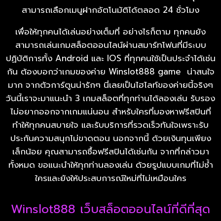
สามารถเลือกเมนูฝากอัตโนมัติได้ตลอด 24 ชั่วโมง
เพื่อให้ทุกคนได้เล่นอย่างเต็มที่ อย่างไรก็ตาม ทุกคนยัง
สามารถเล่นเกมสล็อตออนไลน์ผ่านสมาร์ทโฟนที่มีระบบ
ปฏิบัติการทั้ง Android และ IOS ที่ทุกคนใช้เป็นประจำได้เช่น
กัน ต้องบอกว่าเกมของค่าย Winslot888 game น่าสนใจ
มาก จากตัวการ์ตูนน่ารักๆ นี่เลยเป็นไฮไลท์ของค่ายนี้จริงๆ
วันนี้เราจะมาแนะนำ 3 เกมสล็อตที่ทุกท่านได้ลองเล่น รับรอง
ไม่อยากออกจากเกมแน่นอน สำหรับใครที่มองหาฟรีสปินที่
ทำให้ทุกคนสบายใจ และรับบริการที่รวดเร็วทันใจเพราะรับ
ประกันความสนุกไม่ขาดตอน นอกจากนี้ ด้วยเงินทุนเพียง
เล็กน้อย คุณสามารถซื้อฟรีสปินได้เช่นกัน จากที่กล่าวมา
ทั้งหมด ขอแนะนำให้ทุกท่านลองเล่น ด้วยรูปแบบเกมที่ไม่ซ้ำ
ใครและยังให้ประสบการณ์ใหม่ที่ไม่เหมือนใคร
Winslot888 เว็บสล็อตออนไลน์ที่ดีที่สุด