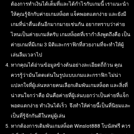
ต้องการทำเงินได้เต็มที่และได้กำไรกับเกมนี้ เราแนะนำ
ให้คุณรู้จักกับค่ายเกมสล็อต แจ็คพอตแตกง่าย และยังมี
เกมที่น่าตื่นเต้นอีกมากมายเช่นกัน อยากทราบว่าค่าย
ไหนเป็นค่ายเกมส์ครับ เกมสล็อตที่เรากำลังพูดถึงคือ เป็น
ค่ายเกมที่มีเกม 3 มิติและกราฟิกที่สวยงามที่จะทำให้ผู้
เล่นลืมเวลาไป
หากคุณได้อ่านข้อมูลข้างต้นอย่างละเอียดถี่ถ้วน คุณ
ควรรู้ว่ามันโดดเด่นในรูปแบบเกมและกราฟิก ไม่น่า
แปลกใจที่ผู้เล่นหลายคนเลือกเดิมพันเกมสล็อต และสิ่งที่
น่าสนใจกว่าคือ มันคือค่ายที่ผู้เล่นบอกว่าเป็นค่ายที่แจ็ก
พอตแตกง่าย ทำเงินได้เร็ว จึงทำให้ค่ายนี้เป็นที่นิยมและ
เป็นที่รู้จักกันดีในหมู่ผู้เล่น
หากต้องการเดิมพันเกมสล็อต Winslot888 โบนัสฟรี ควร