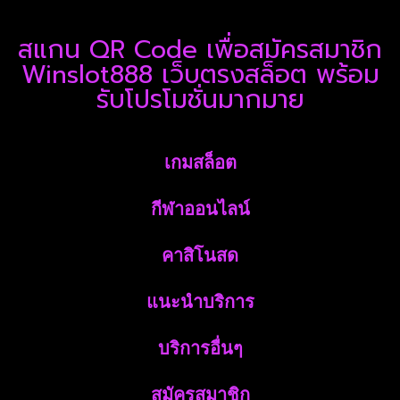
สแกน QR Code เพื่อสมัครสมาชิก
Winslot888 เว็บตรงสล็อต พร้อม
รับโปรโมชั่นมากมาย
เกมสล็อต
กีฬาออนไลน์
คาสิโนสด
แนะนำบริการ
บริการอื่นๆ
สมัครสมาชิก