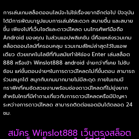
การเล่นเกมสล็อตออนไลน์จะไม่ใช่เรื่องยากอีกต่อไป ปัจจุบัน
ได้มีการพัฒนารูปแบบการเล่นให้สะดวก สบายขึ้น และสบาย
ขึ้น เพียงไปที่เว็บไซต์และดาวน์โหลด บนโทรศัพท์มือถือ
Android ของคุณ ในส่วนแอปพลิเคชัน นี่คือแหล่งรวมเกม
สล็อตออนไลน์ที่ครอบคลุม รวมเกมส์ใหม่ล่าสุดไว้ในแอพ
เดียว ด้วยเทคโนโลยีที่ทันสมัยทำให้ช่อง Enter เล่นสล็อต
888 หรือเข้า Winslot888 android ง่ายกว่าที่เคย ไม่ซับ
ซ้อน แค่ขั้นตอนง่ายๆในการดาวน์โหลดไม่กี่ขั้นตอน สามารถ
ร่วมสนุกได้ สนุกกับเกมมากมายไม่มีสะดุด ภายในเกมมี
กราฟิคที่คมชัดสวยงามพร้อมช่องดาวน์โหลดที่ไม่ยุ่งยาก
สำหรับใครที่มีคำถามเกี่ยวกับการดาวน์โหลดหรือมีปัญหา
ระหว่างการดาวน์โหลด สามารถติดต่อแอดมินได้ตลอด 24
ชม.
สมัคร Winslot888 เว็บตรงสล็อต