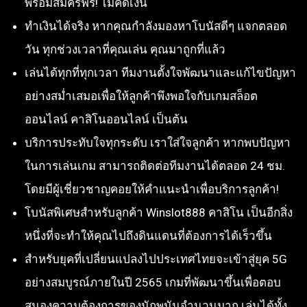
พร้อมสมัครฟรี! ไม่คิดเงิน
ทำเงินได้จริง หากคุณกำลังมองหาโบนัสดีๆ แจกตลอด
วัน ทุกช่วงเวลาที่คุณเล่น คุณมาถูกที่แล้ว
เล่นได้ทุกที่ทุกเวลา ทีมงานตั้งใจพัฒนาและแก้ไขปัญหา
อย่างสม่ำเสมอเพื่อให้ลูกค้าพึงพอใจกับเกมสล็อต
ออนไลน์ คาสิโนออนไลน์ เป็นต้น
บริการประทับใจทุกระดับ เราใส่ใจลูกค้า หากพบปัญหา
ในการเล่นเกม สามารถติดต่อทีมงานได้ตลอด 24 ชม.
โดยมีผู้เชี่ยวชาญคอยให้คำแนะนำเพื่อบริการลูกค้า!
โบนัสพิเศษสำหรับลูกค้า Winslot888 คาสิโน เป็นอีกสิ่ง
หนึ่งที่จะทำให้คุณไปถึงดินแดนที่ต้องการได้เร็วขึ้น
สำหรับยุคที่เปลี่ยนแปลงไปประเทศไทยจะเข้าสู่ยุค 5G
อย่างสมบูรณ์ภายในปี 2565 เกมที่พัฒนาขึ้นเพื่อตอบ
สนองความต้องการของนักพนันจำนวนมาก เล่นได้ทั้ง