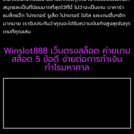
สนุกและเป็นที่นิยมมากที่สุดไว้ที่นี่ ไม่ว่าจะเป็นเกม บาคาร่า
แบล็กแจ็ก โปกเกอร์ รูเล็ต โปกเกอร์ ไฮโล และเกมอื่นๆอีก
มากมาย เรารับประกันว่าคุณจะได้รับความบันเทิงสูงสุดในทุก
เกมที่คุณเล่น
Winslot888 เว็บตรงสล็อต ค่ายเกม
สล็อต 5 ข้อดี ง่ายต่อการทำเงิน
กำไรมหาศาล