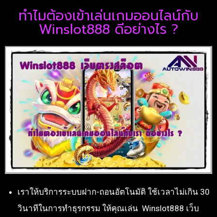
ทำไมต้องเข้าเล่นเกมออนไลน์กับ
Winslot888 ดีอย่างไร ?
เราให้บริการระบบฝาก-ถอนอัตโนมัติ ใช้เวลาไม่เกิน 30
วินาทีในการทำธุรกรรม ให้คุณเล่น Winslot888 เว็บ