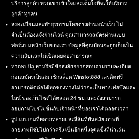
บริการลูกค้า พวกเขาเข้าใจและเต็มใจที่จะให้บริการ
ลูกค้าทุกคน
ลงทะเบียนและทำธุรกรรมโดยตรงผ่านหน้าเว็บ ไม่
จำเป็นต้องแจ้งผ่านไลน์ คุณสามารถสมัครผ่านแบบ
ฟอร์มบนหน้าเว็บของเรา ข้อมูลที่คุณป้อนจะถูกเก็บเป็น
ความลับและไม่เปิดเผยต่อสาธารณะ
หากพบปัญหาหรือมีข้อสงสัยอยากสอบถามรายละเอียด
ก่อนสมัครเป็นสมาชิกสล็อต Winslot888 เครดิตฟรี
สามารถติดต่อได้ทุกช่องทางไม่ว่าจะเป็นทางเฟสบุ๊คและ
ไลน์ ของเว็บไซต์ได้ตลอด 24 ชม. และยังสามารถ
สอบถามโปรโมชั่นกับเจ้าหน้าที่ของเราได้ตลอดเวลา
รูปแบบเกมที่หลากหลายและสีสันที่ทันสมัย ภาพที่
สวยงามมีชัยไปกว่าครึ่ง เป็นอีกหนึ่งจุดแข็งที่น่าเล่น