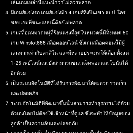
เล่นเกมเหล่านี้แนะนำว่าไม่ควรพลาด
มีเกมส์แข่งรถ เกมส์แข่งม้า 4.เกมส์ลิงปีนเขา สปป. ใคร
ชอบเกมที่ชนะแบบนี้ต้องไม่พลาด
เกมสล็อตหมวดหมู่ที่ร้อนแรงที่สุดในหมวดนี้มีทั้งหมด 60
เกม Winslot888 สล็อตออนไลน์ ซึ่งเกมสล็อตตอนนี้มีผู้
เล่นมากเท่ากับคาสิโน และมีหลายประเภทให้เลือกตั้งแต่
1-25 เพย์ไลน์และยังสามารถชนะแจ็คพอตและโบนัสได้
อีกด้วย
เป็นระบบอัตโนมัติที่ได้รับการพัฒนาให้สะดวก รวดเร็ว
และปลอดภัย
ระบบอัตโนมัติที่พัฒนาขึ้นนั้นสามารถทำธุรกรรมได้ด้วย
ตัวเองโดยไม่ต้องใช้เจ้าหน้าที่ดูแล ซึ่งจะทำให้ข้อมูลของ
ลูกค้าเป็นความลับและปลอดภัย