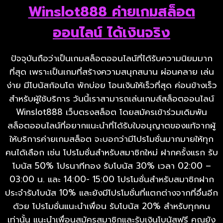
Winslot888 ค่ายเกมสล็อต
ออนไลน์ ได้เงินจริง
ปัจจุบันถือว่าเป็นเกมสล็อตออนไลน์ที่ได้รับความนิยมมาก
ที่สุด เพราะเป็นเกมที่สร้างความสนุกสนาน ผ่อนคลาย เล่น
ง่าย มีโบนัสก้อนโต พักบ่อย โอนเงินให้เร็วที่สุด ค่อนข้างเร็ว
สำหรับผู้ใช้บริการ วันนี้เราสามารถเล่นเกมส์สล็อตออนไลน์
Winslot888 เว็บตรงสล็อต โดยสมัครเข้าร่วมเดิมพัน
สล็อตออนไลน์ที่อยากแนะนำที่ได้รับใบอนุญาตของแท้จากผู้
ให้บริการค่ายเกมสล็อต จะบอกว่ามีโปรโมชั่นมากมายให้ทุก
คนได้เลือก เช่น โปรโมชั่นสำหรับสมาชิกใหม่ ฝากครั้งแรก รับ
โบนัส 50% โปรนาทีทอง รับโบนัส 30% เวลา 02:00 –
03:00 น. และ 14:00- 15:00 โปรโมชั่นสำหรับสมาชิกฝาก
ประจำรับโบนัส 10% และยังมีโปรโมชั่นที่แตกต่างจากที่อื่นอีก
ด้วย โปรโมชั่นแนะนำเพื่อน รับโบนัส 20% สำหรับทุกคน
เท่านั้น แนะนำเพื่อนสมัครสมาชิกและรับเงินโบนัสฟรี คุณยัง