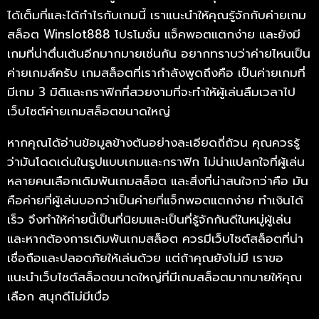
ได้เต็มที่และได้กำไรกับเกมนี้ เราแนะนำให้คุณรู้จักกับค่ายเกม
สล็อต Winslot888 โปรโมชั่น แจ็คพอตแตกง่าย และยังมี
เกมที่น่าตื่นเต้นอีกมากมายเช่นกัน อยากทราบว่าค่ายไหนเป็น
ค่ายเกมส์ครับ เกมสล็อตที่เรากำลังพูดถึงคือ เป็นค่ายเกมที่
มีเกม 3 มิติและกราฟิกที่สวยงามที่จะทำให้ผู้เล่นลืมเวลาไป
เว็บไซต์ค่ายเกมสล็อตขนาดใหญ่
หากคุณได้อ่านข้อมูลข้างต้นอย่างละเอียดถี่ถ้วน คุณควรรู้
ว่ามันโดดเด่นในรูปแบบเกมและกราฟิก ไม่น่าแปลกใจที่ผู้เล่น
หลายคนเลือกเดิมพันเกมสล็อต และสิ่งที่น่าสนใจกว่าคือ มัน
คือค่ายที่ผู้เล่นบอกว่าเป็นค่ายที่แจ็กพอตแตกง่าย ทำเงินได้
เร็ว จึงทำให้ค่ายนี้เป็นที่นิยมและเป็นที่รู้จักกันดีในหมู่ผู้เล่น
และหากต้องการเดิมพันเกมสล็อต ควรมีเว็บไซต์สล็อตที่น่า
เชื่อถือและปลอดภัยให้เล่นด้วย แต่ถ้าคุณยังไม่มี เราขอ
แนะนำเว็บไซต์สล็อตขนาดใหญ่ที่มีเกมสล็อตมากมายให้คุณ
เลือก สนุกดีไม่มีเบื่อ