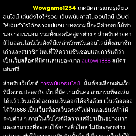
Wowgame1234
เทคนิคการแทงรูเล็ตอ
อนไลน์ เล่นยังไงให้รวย เว็บพนันคาสิโนออนไลน์ เว็บดี
ให้เงินกำไรได้อย่างแน่นอน
บทความนี้จะมีคำตอบให้ท่า
นอย่างแน่นอน รวมทั้งเทคนิคสูตรต่าง ๆ สำหรับค่ายคา
สิโนออนไลน์เว็บดังที่มีเหล่านักพนันออนไลน์ทั้งสมาชิก
เก่าและสมาชิกใหม่ที่ให้ความชื่นชอบและการันตีว่า
เป็นเว็บสล็อตที่มีคนเล่นเยอะมาก
autowin888
สมัคร
เล่นฟรี
การพนันออนไลน์
สำหรับเว็บไซต์
นั้นต้องเลือกเล่นเว็บ
ที่มีความปลอดภัย เว็บที่มีความมั่นคง สามารถที่จะเล่น
ได้แล้วเงินแล้วต้องถอนเงินออกได้จริงด้วย เว็บสล็อตออ
โต้วิน888 เป็นเว็บสล็อตเว็บตรงที่ไม่ผ่านเอเย่นต์ทำให้
ระบต่าง ๆ ภายในเว็บไซต์มีความเสถียรเป็นอย่างมาก
และสามารถที่จะเล่นได้อย่างลื่นไหล ไม่มีสะดุดอย่าง