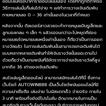
ออนไลน์หรือบาคาร่าออนไลน์นั้นเอง โดยที่กฎกติกาหรือ
วิธีการเล่นนั้นก็เล่นได้ง่าย ๆ แค่ทำการวางเงินเดิมพัน
ทายหมายเลข 0 – 36 เท่านั้นเองในเวลาที่กำหนด
หลังจากนั้น ดีลเดอร์สาวสวยจะทำการหมุนแป้นรูเล็ตและ
ลูกบอลกลม ๆ เล็ก ๆ แล้วรอจนกว่าจะไปหยุดที่ช่อง
หมายเลขใดหมายเลขหนึ่งเท่านั้นเอง ก็ถือว่าเป็นการออก
รางวัลแล้ว ในการเล่นเดิมพันนั้นสามารถแทงเดิมพันได้
แบบหลากหลายเดิมพันทำให้เงินรางวัลนั้นเยอะตามไป
ด้วยถือว่าเป็นเกมพนันที่มีอัตราการจ่ายเงินรางวัลที่สูง
มากถึง 36 เท่าของเงินเดิมพัน
สนใจเล่นรูเล็ตออนไลน์ สามารถสมัครเล่นได้ที่นี้ ซึ่งทาง
เว็บไซต์ AUTOWIN888 เป็นเว็บไซต์พนันออนไลน์ที่มี
ความน่าเชื่อถือ เล่นง่าย โบนัสแตกเร็ว จ่ายจริง ภายใน
3 นาที พร้อมทั้งยังมีโปรโมชั่น อีกมากมายในการเป็น
สมาชิกกับทางเว็บไซต์ของเรา มีบริการการพนันทุกรูป