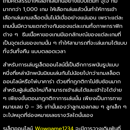
เกมคัดสรรมาให้เลือกเล่นกันอย่างแบบเต็มที่ จุใจ ที่มี
มากกว่า 1,000 เกม ให้เลือกเล่นแล้วนั้นทำให้การเข้า
เลือกเล่นเกมสล็อตนั้นไม่มีเบื่ออย่างแน่นอน เพราะแต่ละ
เกมนั้นมีความแตกต่างกันของแต่ละเกมทั้งภาพกราฟิก
ต่าง ๆ ธีมเนื้อหาของเกมมีเอกลักษณ์ของแต่ละเกมที่
เป็นจุดเด่นของเกมนั้น ๆ ทำให้สามารถที่จะเล่นเกมได้แบบ
ทั้งวันทั้งคืน แบบตลอดเวลา
สำหรับการเล่นรูเล็ตออนไลน์นี้เป็นอีกการพนันรูปแบบ
หนึ่งที่เหล่านักพนันนิยมเล่นกันไม่น้อยไปกว่าเกมสล็อต
ออนไลน์หรือไพ่บาคาร่า ด้วยที่กฎกติกาไม่ซับซ้อนมาก
สำหรับผู้เล่นมือใหม่ก็สามารถเข้าเล่นได้และเข้าใจได้ง่าย
ๆ เพียงขั้นตอนกฎกติกาการเล่นนั้น เพียงเป็นการทาย
หมายเลข 0 – 36 เท่านั้นเองว่าลูกบอลกลม ๆ ลูกเล็ก ๆ
จะไปหยุดที่ช่องหมายเลขรางวัลใดนั้นเอง
รูเล็ตออนไลน์
Wowgame1234
จะมีการวางเดิมพันที่