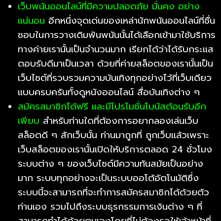
เว็บพนันออนไลน์ที่มีความปลอดภัย มั่นคง อย่าง
แน่นอน
อีกหนึ่งจุดเด่นของเหล่านักพนันออนไลน์ที่ชื่น
ชอบในการวางเดิมพันพนันนั้นได้เลือกเข้ามาใช้บริการ
ทางค่ายเรานั้นเป็นจำนวนมาก เรียกได้ว่าได้รับกระแส
ตอบรับดีมาเป็นเวลา ด้วยที่ค่ายสล็อตของเรานั้นเป็น
เว็บไซต์ที่รวบรวมความบันเทิงทุกอย่างไว้ที่เว็บเดียว
แบบครบครันทั้งดูหนังออนไลน์ สื่อบันเทิงต่าง ๆ
สมัครสมาชิกได้ฟรี และมีโปรโมชั่นโบนัสต้อนรับอีก
เพียบ
สำหรับท่านใดที่ต้องการอยากลองเล่นเว็บ
สล็อตดี ๆ สักเว็บนั้น ท่านมาถูกที่ ถูกเว็บแล้วเพราะ
เว็บสล็อตของเรานั้นเปิดให้บริการตลอด 24 ชั่วโมง
ระบบต่าง ๆ ของเว็บไซต์มีความทันสมัยเป็นอย่าง
มาก ระบบทุกอย่างจะเป็นระบบออโต้อัตโนมัติซึ่ง
ระบบนี้จะสามารถที่จะทำการสมัครสมาชิกได้ด้วยตัว
ท่านเอง รวมไปถึงระบบธุรกรรมการเงินต่าง ๆ ที่
สามารถทำได้ด้วยตนเองโดยที่ไม่ต้องรอให้เจ้าหน้าที่