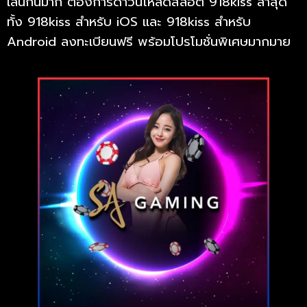
เล่นกันมาก ต้องการดาวน์โหลดสล็อต 918kiss ล่าสุด
ทั้ง 918kiss สำหรับ iOS และ 918kiss สำหรับ
Android ลงทะเบียนฟรี พร้อมโปรโมชั่นพิเศษมากมาย