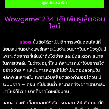
สมัครสมาชิก
Wowgame1234 เดิมพันรูเล็ตออน
ไลน์
สล็อต
นั้นถือได้ว่าเป็นอีกการพนันออนไลน์ที่
นิยมเล่นกันอย่างแพร่หลายเป็นจำนวนมากในยุคปัจจุบันนี้
เพราะด้วยการที่เล่นเข้าถึงได้ง่าย และยังสะดวก สบาย
ในการเข้าเล่น ไม่ว่าจะอยู่ที่ไหน ก็สามารถเข้าใช้บริการได้
อย่างง่าย ๆ และในการลงทุนก็ไม่จำเป้นต้องลงทุนใน
หลักพันหลักหมื่น เพราะเว็บสล็อตของค่ายออโต้วิน มี
ระบบฝาก – ถอน ที่ไม่มีขั้นต่ำ สามารถที่จะฝากเข้ามาเล่น
เท่าไหร่ก็ได้ 1 บาทก็ฝากได้เหมือนกัน
นอกจากจะมีสล็อตคอยให้บริการตลอด 24 ชั่วโมง ที่มี