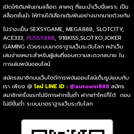
เปิดให้เดิมพันเกมสล็อต สาเหตุ ที่แนะนำเว็บนี้เพราะ เป็น
สล็อตชั้นนำ ให้ท่านได้เลือกเดิมพันอย่างมากมายด้วยกัน
ไม่ว่าจะเป็น SEXSYGAME, MEGA888, SLOTCITY,
ACE333,
PUSSY888
, 918KISS,SLOTXO,JOKER
GAMING ด้วยระบบมาตราฐานเว็บระดับโลก หน้าเว็บ
เล่นง่ายเหมาะสำหรับผู้เล่นที่ชอบความสะดวกสบาย ใน
การเล่นพนันออนไลน์
สมัครสมาชิกบนเว็บไซต์การพนันออนไลน์เต็มรูปแบบกับ
เรา เพียง @
ไลน์ LINE ID :
@autowin888
สมัคร
สมาชิกครั้งแรกไม่มีการฝากขั้นต่ำ ฝากเท่าไหร่ก็ได้ ถอน
ไม่มีขั้นต่ำ ระบบมาตราฐานเว็บระดับโลก