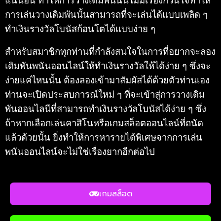
แน่นอน ทำให้การวางเดิมพันนั้นไม่มีเรื่องกวนใจทำให้
การเล่นวางเดิมพันนั้นสามารถที่จะเล่นได้แบบเพลิด ๆ
ทำเงินรางวัลโบนัสก้อนโตได้แบบง่าย ๆ
สำหรับสมาชิกทุกท่านที่กำลังสนใจในการที่อยากจะลอง
เดิมพันพนันออนไลน์ให้ทำเงินรางวัลให้ได้ง่าย ๆ ซึ่งจะ
ง่ายแค่ไหนนั้น ต้องลองเข้ามาสัมผัสได้ด้วยตัวท่านเอง
ท่านจะเปิดประสบการณ์ใหม่ ๆ ที่จะเข้าสู่การวางเดิม
พันออนไลนืที่สามารถทำเงินรางวัลโบนัสได้ง่าย ๆ ซึ่ง
ถ้าหากเลือกเล่นคาสิโนหรือเกมสล็อตออนไลน์ที่ถนัด
แล้วด้วยนั้น ยิ่งทำให้การหารายได้พิเศษจากการเล่น
พนันออนไลน์จะไม่ใช่เรื่องยากอีกต่อไป
เกมสล็อต