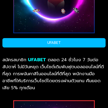
UFABET
สมัครสมาชิก
UFABET
ตลอด 24 ชั่วโมง 7 วันต่อ
สัปดาห์ ไม่มีวันหยุด เว็บไซต์เดิมพันฟุตบอลออนไลน์ที่ดี
ที่สุด การพนันคาสิโนออนไลน์ที่ดีที่สุด พนักงานมือ
อาชีพที่ให้บริการเว็บไซต์โดยตรงผ่านตัวแทน คืนยอด
เสีย 5% ทุกเดือน