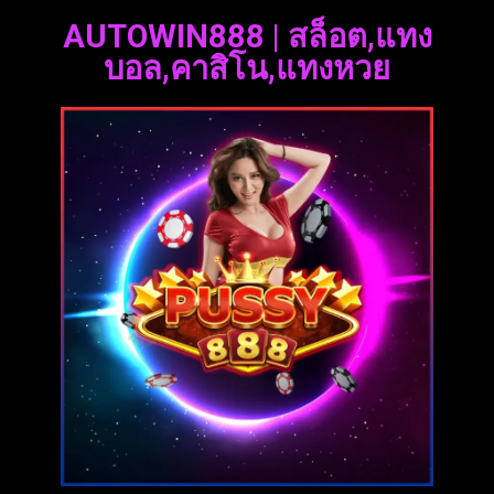
AUTOWIN888 | สล็อต,แทง
บอล,คาสิโน,แทงหวย